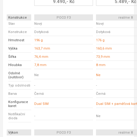
9.490,- Kč
5.489,- Kč
Konstrukce
POCO F3
realme 8
Stav
Nový
Nový
Konstrukce
Dotyková
Dotyková
Hmotnost
196 g
176 g
Výška
163,7 mm
160,6 mm
Šířka
76,4 mm
73,9 mm
Hloubka
7,8 mm
8 mm
Odolné
Ne
Ne
(outdoor)
Typ odolnosti
-
-
Barva
Černá
Černá
Konfigurace
Dual SIM
Dual SIM + paměťová kar
karet
Notifikační
-
Ne
dioda
Výkon
POCO F3
realme 8