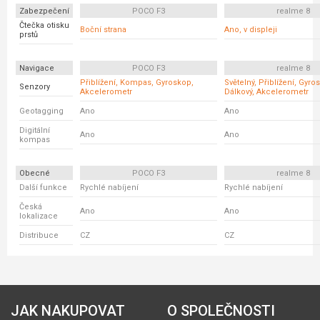
Zabezpečení
POCO F3
realme 8
Čtečka otisku
Boční strana
Ano, v displeji
prstů
Navigace
POCO F3
realme 8
Přiblížení, Kompas, Gyroskop,
Světelný, Přiblížení, Gyro
Senzory
Akcelerometr
Dálkový, Akcelerometr
Geotagging
Ano
Ano
Digitální
Ano
Ano
kompas
Obecné
POCO F3
realme 8
Další funkce
Rychlé nabíjení
Rychlé nabíjení
Česká
Ano
Ano
lokalizace
Distribuce
CZ
CZ
JAK NAKUPOVAT
O SPOLEČNOSTI