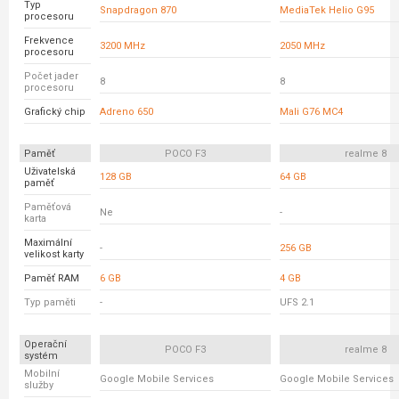
Typ
Snapdragon 870
MediaTek Helio G95
procesoru
Frekvence
3200 MHz
2050 MHz
procesoru
Počet jader
8
8
procesoru
Grafický chip
Adreno 650
Mali G76 MC4
Paměť
POCO F3
realme 8
Uživatelská
128 GB
64 GB
paměť
Paměťová
Ne
-
karta
Maximální
-
256 GB
velikost karty
Paměť RAM
6 GB
4 GB
Typ paměti
-
UFS 2.1
Operační
POCO F3
realme 8
systém
Mobilní
Google Mobile Services
Google Mobile Services
služby