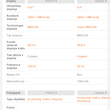
Displej
POCO F3
realme 8
Úhlopříčka
6.67 "
6.4 "
displeje
Rozlišení
2400 × 1080 bodů
2400 x 1080 bodů
displeje
Technologie
AMOLED
Super AMOLED
displeje
Typ displeje
-
AMOLED
Poměr
velikosti
85,9 %
90,8 %
displeje k tělu
Tvar výřezu v
Průstřel
Průstřel
displeji
Frekvence
120 Hz
60 Hz
displeje
Always On
-
Ano
Maximální jas
-
1000 nitů
Fotoaparát
POCO F3
realme 8
širokoúhlý, makro, klasick
Typy objektivů
širokoúhlý, makro, klasický
hloubkový
Počet