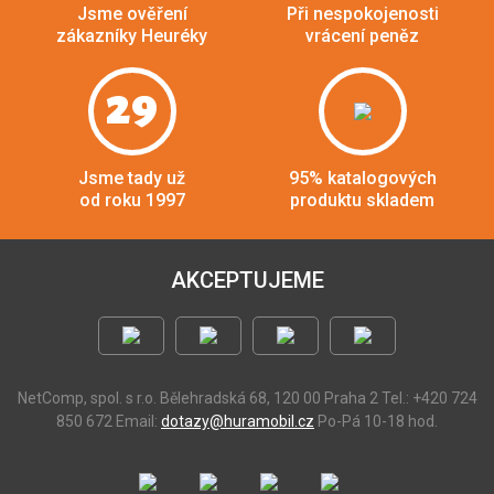
Jsme ověření
Při nespokojenosti
zákazníky Heuréky
vrácení peněz
29
Jsme tady už
95% katalogových
od roku 1997
produktu skladem
AKCEPTUJEME
NetComp, spol. s r.o.
Bělehradská 68, 120 00 Praha 2
Tel.: +420 724
850 672
Email:
dotazy@huramobil.cz
Po-Pá 10-18 hod.