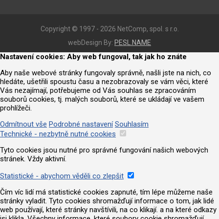
Copyright © 1997 - 2026 NetComp, spol. s r.o.
webDesign By:
PESL.NAME
Nastavení cookies: Aby web fungoval, tak jak ho znáte
Aby naše webové stránky fungovaly správně, našli jste na nich, co
hledáte, ušetřili spoustu času a nezobrazovaly se vám věci, které
Vás nezajímají, potřebujeme od Vás souhlas se zpracováním
souborů cookies, tj. malých souborů, které se ukládají ve vašem
prohlížeči.
Odmítnout vše
Podrobné nastavení
Souhlasím
Technické - nezbytně nutné cookies
Tyto cookies jsou nutné pro správné fungování našich webových
stránek. Vždy aktivní.
Statistické - abychom věděli co zlepšit
Čím víc lidí má statistické cookies zapnuté, tím lépe můžeme naše
stránky vyladit. Tyto cookies shromažďují informace o tom, jak lidé
web používají, které stránky navštívili, na co klikají. a na které odkazy
jsi klikla. Všechny informace, které soubory cookie shromažďují,