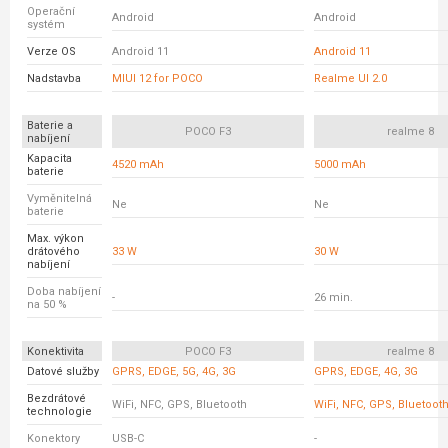
Operační
Android
Android
systém
Verze OS
Android 11
Android 11
Nadstavba
MIUI 12 for POCO
Realme UI 2.0
Baterie a
POCO F3
realme 8
nabíjení
Kapacita
4520 mAh
5000 mAh
baterie
Vyměnitelná
Ne
Ne
baterie
Max. výkon
drátového
33 W
30 W
nabíjení
Doba nabíjení
-
26 min.
na 50 %
Konektivita
POCO F3
realme 8
Datové služby
GPRS, EDGE, 5G, 4G, 3G
GPRS, EDGE, 4G, 3G
Bezdrátové
WiFi, NFC, GPS, Bluetooth
WiFi, NFC, GPS, Bluetoot
technologie
Konektory
USB-C
-