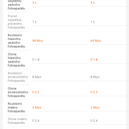
objektivů
3 x
4 x
zadního
fotoaparátu
Počet
objektivů
1 x
1 x
předního
fotoaparátu
Rozlišení
hlavního
48 Mpx
64 Mpx
zadního
fotoaparátu
Clona
hlavního
f/1.8
f/1.8
zadního
fotoaparátu
Rozlišení
širokoúhlého
8 Mpx
8 Mpx
fotoaparátu
Clona
širokoúhlého
f/2.2
f/2.3
fotoaparátu
Rozlišení
makro
5 Mpx
2 Mpx
fotoaparátu
Clona makro
f/2.4
f/2.4
fotoaparátu