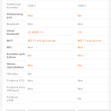
Systémový
USB-C
USB-C
konektor
Infračervený
Ano
Ne
port
Bluetooth
Ano
Ano
Verze
LE, A2DP, 5.1
5.0
bluetooth
Wi-Fi
802.11 a/b/g/n/ac/ax
802.11 a/b/g/n/ac
NFC
Ano
Ano
Konektor jack
Ne
Ano
3,5mm
Stereo
Ano
Ne
reproduktory
FM rádio
Ne
-
Podpora OTG
Ano
Ano
Podpora dvou
Ano
Ano
SIM karet
Podpora
-
Ne
eSIM