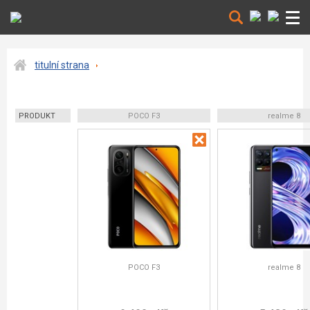
titulní strana
PRODUKT
POCO F3
realme 8
POCO F3
realme 8