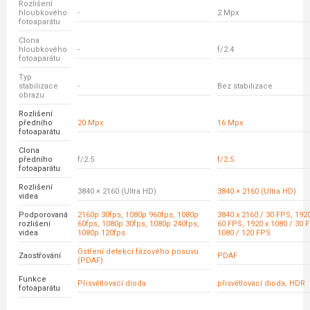
Rozlišení
hloubkového
-
2 Mpx
fotoaparátu
Clona
hloubkového
-
f/2.4
fotoaparátu
Typ
stabilizace
-
Bez stabilizace
obrazu
Rozlišení
předního
20 Mpx
16 Mpx
fotoaparátu
Clona
předního
f/2.5
f/2.5
fotoaparátu
Rozlišení
3840 × 2160 (Ultra HD)
3840 × 2160 (Ultra HD)
videa
Podporovaná
2160p 30fps, 1080p 960fps, 1080p
3840 x 2160 / 30 FPS, 1920
rozlišení
60fps, 1080p 30fps, 1080p 240fps,
60 FPS, 1920 x 1080 / 30 
videa
1080p 120fps
1080 / 120 FPS
Ostření detekcí fázového posuvu
Zaostřování
PDAF
(PDAF)
Funkce
Přisvětlovací dioda
přisvětlovací dioda, HDR
fotoaparátu