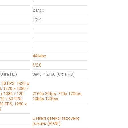
-
2 Mpx
f/2.4
-
-
-
44 Mpx
f/2.0
Ultra HD)
3840 × 2160 (Ultra HD)
 30 FPS, 1920 x
, 1920 x 1080 /
 x 1080 / 120
2160p 30fps, 720p 120fps,
20 / 60 FPS,
1080p 120fps
30 FPS, 1280 x
S
Ostření detekcí fázového
posuvu (PDAF)