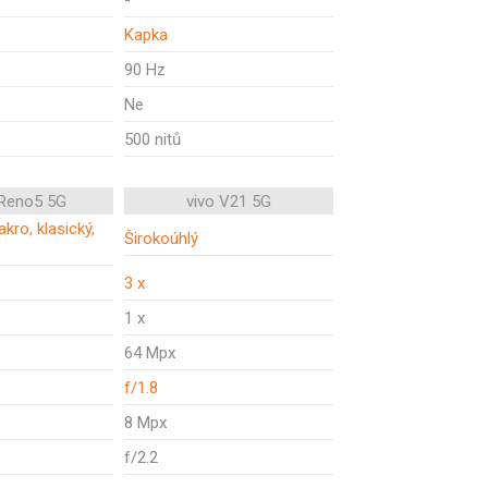
-
Kapka
90 Hz
Ne
500 nitů
Reno5 5G
vivo V21 5G
kro, klasický,
Širokoúhlý
3 x
1 x
64 Mpx
f/1.8
8 Mpx
f/2.2