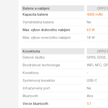
Baterie a nabíjení
OPPO 
Kapacita baterie
4300 mAh
Vyměnitelná baterie
Ne
Max. výkon drátového nabíjení
65 W
Max. výkon reverzního nabíjení
18 W
Konektivita
OPPO 
Datové služby
GPRS, EDGE, 
Bezdrátové technologie
WiFi, NFC, GP
Konektory
-
Systémový konektor
USB-C
Infračervený port
Ne
Bluetooth
Ano
Verze bluetooth
5.1