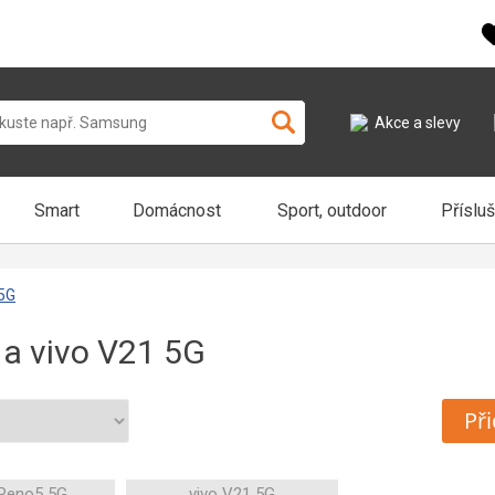
Akce a slevy
Smart
Domácnost
Sport, outdoor
Příslu
 5G
a vivo V21 5G
Při
Reno5 5G
vivo V21 5G