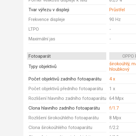
Poměr velikosti displeje k tělu
85,5 %
Tvar výřezu v displeji
Průstřel
Frekvence displeje
90 Hz
LTPO
-
Maximální jas
-
Fotoaparát
OPPO 
širokoúhlý, ma
Typy objektivů
hloubkový
Počet objektivů zadního fotoaparátu
4 x
Počet objektivů předního fotoaparátu
1 x
Rozlišení hlavního zadního fotoaparátu
64 Mpx
Clona hlavního zadního fotoaparátu
f/1.7
Rozlišení širokoúhlého fotoaparátu
8 Mpx
Clona širokoúhlého fotoaparátu
f/2.2