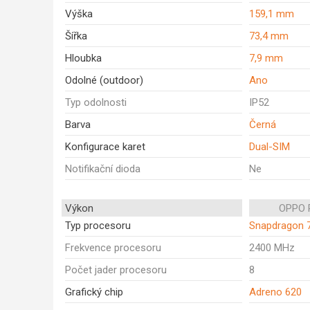
Výška
159,1 mm
Šířka
73,4 mm
Hloubka
7,9 mm
Odolné (outdoor)
Ano
Typ odolnosti
IP52
Barva
Černá
Konfigurace karet
Dual-SIM
Notifikační dioda
Ne
Výkon
OPPO 
Typ procesoru
Snapdragon 
Frekvence procesoru
2400 MHz
Počet jader procesoru
8
Grafický chip
Adreno 620