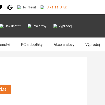
0 ks za 0 Kč
Přihlásit
Jak ušetřit
Pro firmy
Výprodej
šenství
PC a doplňky
Akce a slevy
Výprodej
dat