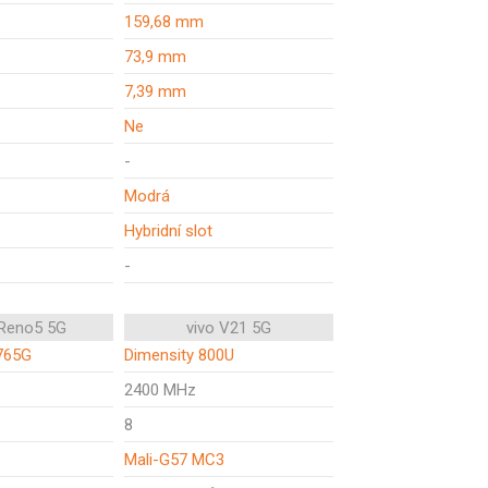
159,68 mm
73,9 mm
7,39 mm
Ne
-
Modrá
Hybridní slot
-
Reno5 5G
vivo V21 5G
765G
Dimensity 800U
2400 MHz
8
Mali-G57 MC3