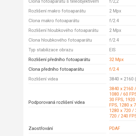
Clona fotoaparátu s teleobjektivem
f/2,2
Rozlišení makro fotoaparátu
2 Mpx
Clona makro fotoaparátu
f/2.4
Rozlišení hloubkového fotoaparátu
2 Mpx
Clona hloubkového fotoaparátu
f/2.4
Typ stabilizace obrazu
EIS
Rozlišení předního fotoaparátu
32 Mpx
Clona předního fotoaparátu
f/2.4
Rozlišení videa
3840 × 2160 (
3840 x 2160 /
1080 / 60 FPS
30 FPS, 1920
Podporovaná rozlišení videa
FPS, 1280 x 7
1280 x 720 / 
720 / 240 FP
Zaostřování
PDAF