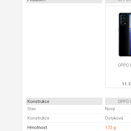
OPPO 
11.3
Konstrukce
OPPO 
Stav
Nový
Konstrukce
Dotyková
Hmotnost
172 g