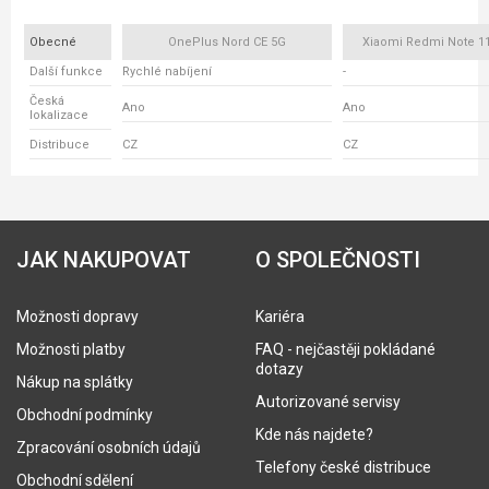
Obecné
OnePlus Nord CE 5G
Xiaomi Redmi Note 11
Další funkce
Rychlé nabíjení
-
Česká
Ano
Ano
lokalizace
Distribuce
CZ
CZ
JAK NAKUPOVAT
O SPOLEČNOSTI
Možnosti dopravy
Kariéra
Možnosti platby
FAQ - nejčastěji pokládané
dotazy
Nákup na splátky
Autorizované servisy
Obchodní podmínky
Kde nás najdete?
Zpracování osobních údajů
Telefony české distribuce
Obchodní sdělení