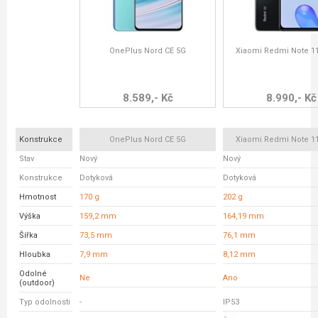
OnePlus Nord CE 5G
Xiaomi Redmi Note 11
8.589,- Kč
8.990,- Kč
Konstrukce
OnePlus Nord CE 5G
Xiaomi Redmi Note 11
Stav
Nový
Nový
Konstrukce
Dotyková
Dotyková
Hmotnost
170 g
202 g
Výška
159,2 mm
164,19 mm
Šířka
73,5 mm
76,1 mm
Hloubka
7,9 mm
8,12 mm
Odolné
Ne
Ano
(outdoor)
Typ odolnosti
-
IP53