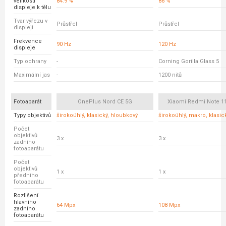
velikosti
84.9 %
86 %
displeje k tělu
Tvar výřezu v
Průstřel
Průstřel
displeji
Frekvence
90 Hz
120 Hz
displeje
Typ ochrany
-
Corning Gorilla Glass 5
Maximální jas
-
1200 nitů
Fotoaparát
OnePlus Nord CE 5G
Xiaomi Redmi Note 11
Typy objektivů
širokoúhlý, klasický, hloubkový
širokoúhlý, makro, klasic
Počet
objektivů
3 x
3 x
zadního
fotoaparátu
Počet
objektivů
1 x
1 x
předního
fotoaparátu
Rozlišení
hlavního
64 Mpx
108 Mpx
zadního
fotoaparátu