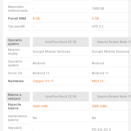
Maximální
-
1000 GB
velikost karty
Paměť RAM
8 GB
6 GB
Typ paměti
-
UFS 2.2
Operační
OnePlus Nord CE 5G
Xiaomi Redmi Note 11
systém
Mobilní
Google Mobile Services
Google Mobile Services
služby
Operační
Android
Android
systém
Verze OS
Android 11
Android 11
Nadstavba
Oxygen OS 11
MIUI 13
Baterie a
OnePlus Nord CE 5G
Xiaomi Redmi Note 11
nabíjení
Kapacita
4500 mAh
5000 mAh
baterie
Vyměnitelná
Ne
Ne
baterie
Standard
-
PD 3.0; QC 3