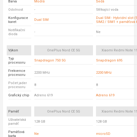
Barva
Modrá
Šedá
Odolnost
-
Stříkající voda
Konfigurace
Dual SIM - Hybridní slot 
Dual SIM
karet
SIM2 / SIM1 + paměťová k
Notifikační
-
Ne
dioda
Výkon
OnePlus Nord CE 5G
Xiaomi Redmi Note 11
Typ
Snapdragon 750 5G
Snapdragon 695
procesoru
Frekvence
2200 MHz
2200 MHz
procesoru
Počet jader
8
8
procesoru
Grafický chip
Adreno 619
Adreno 619
Paměť
OnePlus Nord CE 5G
Xiaomi Redmi Note 11
Uživatelská
128 GB
128 GB
paměť
Paměťová
Ne
microSD
karta