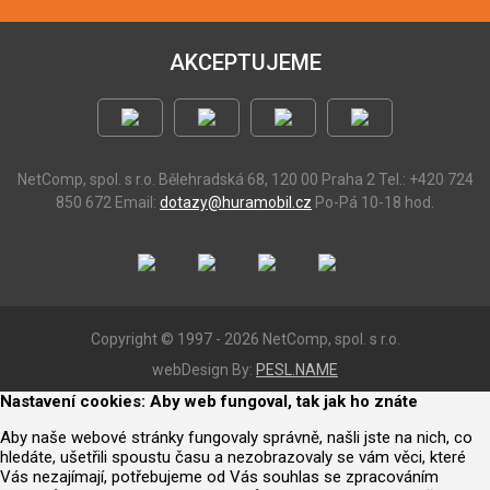
AKCEPTUJEME
NetComp, spol. s r.o.
Bělehradská 68, 120 00 Praha 2
Tel.: +420 724
850 672
Email:
dotazy@huramobil.cz
Po-Pá 10-18 hod.
Copyright © 1997 - 2026 NetComp, spol. s r.o.
webDesign By:
PESL.NAME
Nastavení cookies: Aby web fungoval, tak jak ho znáte
Aby naše webové stránky fungovaly správně, našli jste na nich, co
hledáte, ušetřili spoustu času a nezobrazovaly se vám věci, které
Vás nezajímají, potřebujeme od Vás souhlas se zpracováním