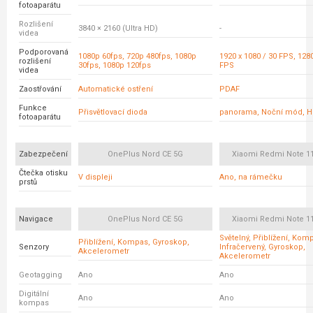
fotoaparátu
Rozlišení
3840 × 2160 (Ultra HD)
-
videa
Podporovaná
1080p 60fps, 720p 480fps, 1080p
1920 x 1080 / 30 FPS, 1280
rozlišení
30fps, 1080p 120fps
FPS
videa
Zaostřování
Automatické ostření
PDAF
Funkce
Přisvětlovací dioda
panorama, Noční mód, 
fotoaparátu
Zabezpečení
OnePlus Nord CE 5G
Xiaomi Redmi Note 11
Čtečka otisku
V displeji
Ano, na rámečku
prstů
Navigace
OnePlus Nord CE 5G
Xiaomi Redmi Note 11
Světelný, Přiblížení, Kom
Přiblížení, Kompas, Gyroskop,
Senzory
Infračervený, Gyroskop,
Akcelerometr
Akcelerometr
Geotagging
Ano
Ano
Digitální
Ano
Ano
kompas