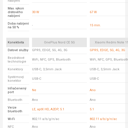
nabíjení
Max. výkon
drátového
30 W
67 W
nabíjení
Doba nabíjení
-
15 min.
na 50 %
Konektivita
OnePlus Nord CE 5G
Xiaomi Redmi Note 11
Datové služby
GPRS, EDGE, 5G, 4G, 3G
GPRS, EDGE, 5G, 4G, 3G
Bezdrátové
WiFi, NFC, GPS, Bluetooth
WiFi, NFC, GPS, Bluetoot
technologie
Konektory
USB-C, 3,5mm Jack
USB-C, 3,5mm Jack
Systémový
USB-C
USB-C
konektor
Infračervený
Ne
Ano
port
Bluetooth
Ano
Ano
Verze
LE, aptX HD, A2DP, 5.1
5.1
bluetooth
Wi-Fi
802.11 a/b/g/n/ac
802.11 a/b/g/n/ac
NFC
Ano
Ano