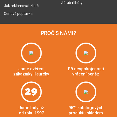
Záruční lhůty
Jak reklamovat zboží
Cenová poptávka
PROČ S NÁMI?
Jsme ověření
Při nespokojenosti
zákazníky Heuréky
vrácení peněz
29
Jsme tady už
95% katalogových
od roku 1997
produktu skladem