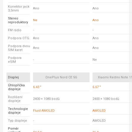
Konektor jack
Ano
Ano
3,5mm
Stereo
Ne
Ano
reproduktory
FM rádio
-
-
Podpora OTG
Ano
Ano
Podpora dvou
Ano
Ano
SIM karet
Podpora
-
Ne
eSIM
Displej
OnePlus Nord CE 5G
Xiaomi Redmi Note 11
Úhlopříčka
6.43 "
6.67 "
displeje
Rozlišení
2400 × 1080 bodů
2400 × 1080 bodů
displeje
Technologie
Fluid AMOLED
AMOLED
displeje
Typ displeje
-
AMOLED
Poměr