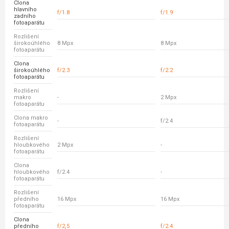
Clona
hlavního
f/1.8
f/1.9
zadního
fotoaparátu
Rozlišení
širokoúhlého
8 Mpx
8 Mpx
fotoaparátu
Clona
širokoúhlého
f/2.3
f/2.2
fotoaparátu
Rozlišení
makro
-
2 Mpx
fotoaparátu
Clona makro
-
f/2.4
fotoaparátu
Rozlišení
hloubkového
2 Mpx
-
fotoaparátu
Clona
hloubkového
f/2.4
-
fotoaparátu
Rozlišení
předního
16 Mpx
16 Mpx
fotoaparátu
Clona
předního
f/2,5
f/2.4