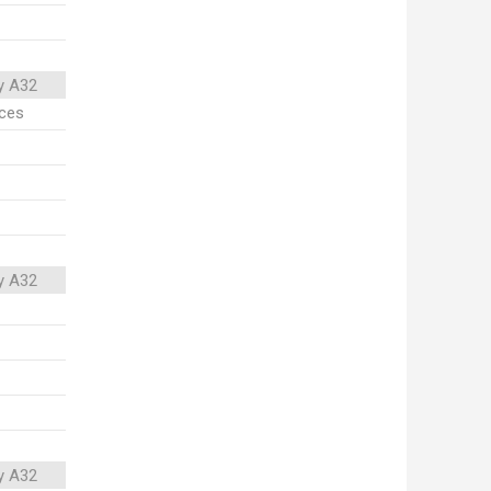
y A32
ices
y A32
y A32