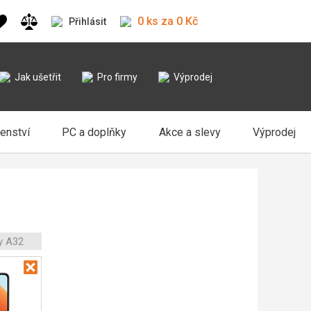
0 ks za 0 Kč
Přihlásit
Jak ušetřit
Pro firmy
Výprodej
šenství
PC a doplňky
Akce a slevy
Výprodej
y A32