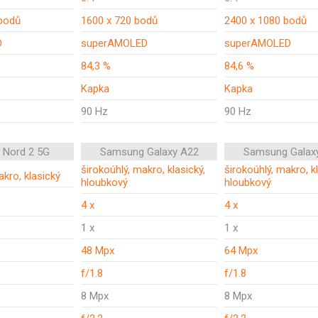
bodů
1600 x 720 bodů
2400 x 1080 bodů
D
superAMOLED
superAMOLED
84,3 %
84,6 %
Kapka
Kapka
90 Hz
90 Hz
 Nord 2 5G
Samsung Galaxy A22
Samsung Galax
širokoúhlý, makro, klasický,
širokoúhlý, makro, kl
akro, klasický
hloubkový
hloubkový
4 x
4 x
1 x
1 x
48 Mpx
64 Mpx
f/1.8
f/1.8
8 Mpx
8 Mpx