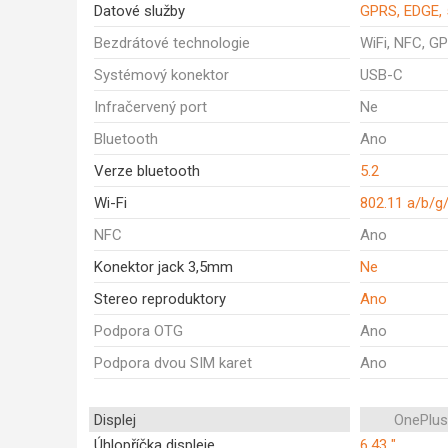
Datové služby
GPRS, EDGE, 
Bezdrátové technologie
WiFi, NFC, GP
Systémový konektor
USB-C
Infračervený port
Ne
Bluetooth
Ano
Verze bluetooth
5.2
Wi-Fi
802.11 a/b/g
NFC
Ano
Konektor jack 3,5mm
Ne
Stereo reproduktory
Ano
Podpora OTG
Ano
Podpora dvou SIM karet
Ano
Displej
OnePlus
Úhlopříčka displeje
6.43 "