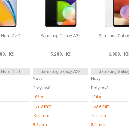
 Nord 2 5G
Samsung Galaxy A22
Samsung Galax
89,- Kč
5.289,- Kč
6.989,- Kč
 Nord 2 5G
Samsung Galaxy A22
Samsung Galax
Nový
Nový
Dotyková
Dotyková
186 g
184 g
159,3 mm
158,9 mm
73,6 mm
73,6 mm
8,4 mm
8,4 mm