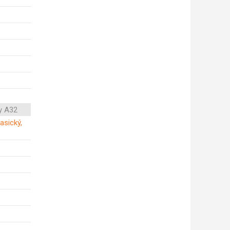
y A32
asický,