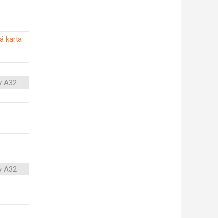
á karta
y A32
y A32