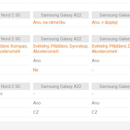
 Nord 2 5G
Samsung Galaxy A22
Samsung Galax
i
Ano, na rámečku
Ano, v displeji
 Nord 2 5G
Samsung Galaxy A22
Samsung Galax
blížení, Kompas,
Světelný, Přiblížení, Gyroskop,
Světelný, Přiblížení, 
celerometr
Akcelerometr
Akcelerometr
Ano
Ano
Ne
-
 Nord 2 5G
Samsung Galaxy A22
Samsung Galax
ní
-
-
Ano
Ano
CZ
CZ