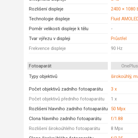
Rozlišení displeje
2400 × 1080 
Technologie displeje
Fluid AMOLE
Poměr velikosti displeje k tělu
-
Tvar výřezu v displeji
Průstřel
Frekvence displeje
90 Hz
Fotoaparát
OnePlus
Typy objektivů
širokoúhlý, m
Počet objektivů zadního fotoaparátu
3 x
Počet objektivů předního fotoaparátu
1 x
Rozlišení hlavního zadního fotoaparátu
50 Mpx
Clona hlavního zadního fotoaparátu
f/1.88
Rozlišení širokoúhlého fotoaparátu
8 Mpx