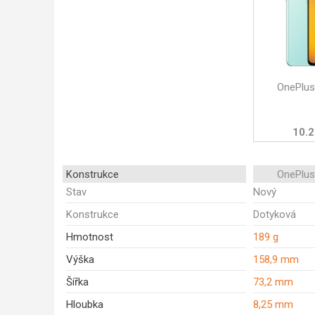
OnePlus
10.2
Konstrukce
OnePlus
Stav
Nový
Konstrukce
Dotyková
Hmotnost
189 g
Výška
158,9 mm
Šířka
73,2 mm
Hloubka
8,25 mm