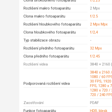
Clona širokoúhlého fotoaparátu
f/2.25
Rozlišení makro fotoaparátu
2 Mpx
Clona makro fotoaparátu
f/2.5
Rozlišení hloubkového fotoaparátu
2 Mpx Mpx
Clona hloubkového fotoaparátu
f/2,4
Typ stabilizace obrazu
-
Rozlišení předního fotoaparátu
32 Mpx
Clona předního fotoaparátu
f/2.45
Rozlišení videa
3840 × 2160 (
3840 x 2160 /
1080 / 60 FPS
30 FPS, 1920
Podporovaná rozlišení videa
FPS, 1280 x 7
1280 x 720 / 
720 / 240 FP
Zaostřování
PDAF
Funkce fotoaparátu
HDR, blesk