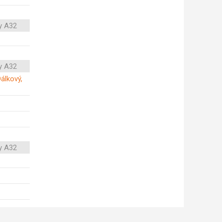
y A32
y A32
Dálkový,
y A32