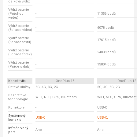
celková výdrž
Výdrž baterie
(Průchod
-
11356 bodů
webu)
Výdrž baterie
-
6078 bodů
(Editace videa)
Výdrž baterie
-
17615 bodů
(Editace textu)
Výdrž baterie
-
24038 bodů
(Editace fotek)
Výdrž baterie
-
13804 bodů
(Práce s daty)
Konektivita
OnePlus 13
OnePlus 12
Datové služby
5G, 4G, 3G, 2G
5G, 4G, 3G, 2G
Bezdrátové
WiFi, NFC, GPS, Bluetooth
WiFi, NFC, GPS, Bluetoot
technologie
Konektory
-
USB-C
Systémový
USB-C
USB-C;
konektor
Infračervený
Ano
Ano
port