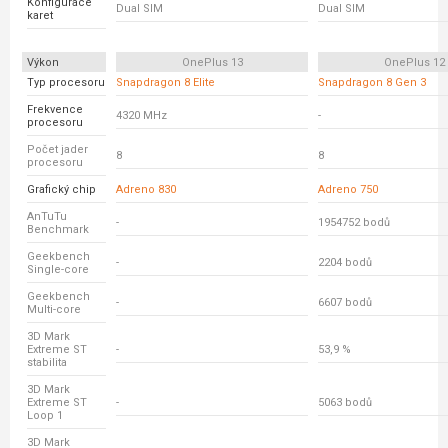
Konfigurace
Dual SIM
Dual SIM
karet
Výkon
OnePlus 13
OnePlus 12
Typ procesoru
Snapdragon 8 Elite
Snapdragon 8 Gen 3
Frekvence
4320 MHz
-
procesoru
Počet jader
8
8
procesoru
Grafický chip
Adreno 830
Adreno 750
AnTuTu
-
1954752 bodů
Benchmark
Geekbench
-
2204 bodů
Single-core
Geekbench
-
6607 bodů
Multi-core
3D Mark
Extreme ST
-
53,9 %
stabilita
3D Mark
Extreme ST
-
5063 bodů
Loop 1
3D Mark