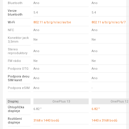
Bluetooth
Ano
Ano
Verze
5.4
5.4
bluetooth
Wi-Fi
802.11 a/b/g/n/ac/ax/be
802.11 a/b/g/n/ac/6/7
NFC
Ano
Ano
Konektor jack
Ne
Ne
3,5mm
Stereo
Ano
Ano
reproduktory
FM rádio
Ne
Ne
Podpora OTG
Ano
Ano
Podpora dvou
Ano
Ano
SIM karet
Podpora eSIM
Ano
-
Displej
OnePlus 13
OnePlus 12
Úhlopříčka
6.82 "
6.82 "
displeje
Rozlišení
3168 x 1440 bodů
1440 x 3168 bodů
displeje