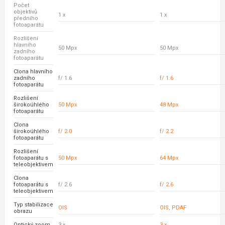
Počet
objektivů
1 x
1 x
předního
fotoaparátu
Rozlišení
hlavního
50 Mpx
50 Mpx
zadního
fotoaparátu
Clona hlavního
zadního
f/ 1.6
f/ 1.6
fotoaparátu
Rozlišení
širokoúhlého
50 Mpx
48 Mpx
fotoaparátu
Clona
širokoúhlého
f/ 2.0
f/ 2.2
fotoaparátu
Rozlišení
fotoaparátu s
50 Mpx
64 Mpx
teleobjektivem
Clona
fotoaparátu s
f/ 2.6
f/ 2.6
teleobjektivem
Typ stabilizace
OIS
OIS, PDAF
obrazu
Optický zoom
3 x
3 x