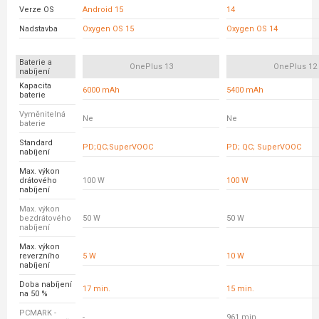
Verze OS
Android 15
14
Nadstavba
Oxygen OS 15
Oxygen OS 14
Baterie a
OnePlus 13
OnePlus 12
nabíjení
Kapacita
6000 mAh
5400 mAh
baterie
Vyměnitelná
Ne
Ne
baterie
Standard
PD;QC;SuperVOOC
PD; QC; SuperVOOC
nabíjení
Max. výkon
drátového
100 W
100 W
nabíjení
Max. výkon
bezdrátového
50 W
50 W
nabíjení
Max. výkon
reverzního
5 W
10 W
nabíjení
Doba nabíjení
17 min.
15 min.
na 50 %
PCMARK -
-
961 min