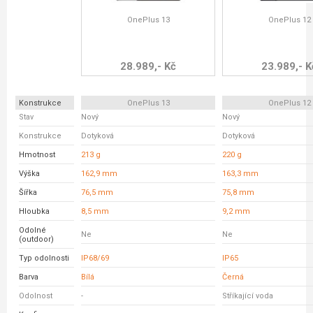
OnePlus 13
OnePlus 12
28.989,- Kč
23.989,- K
Konstrukce
OnePlus 13
OnePlus 12
Stav
Nový
Nový
Konstrukce
Dotyková
Dotyková
Hmotnost
213 g
220 g
Výška
162,9 mm
163,3 mm
Šířka
76,5 mm
75,8 mm
Hloubka
8,5 mm
9,2 mm
Odolné
Ne
Ne
(outdoor)
Typ odolnosti
IP68/69
IP65
Barva
Bílá
Černá
Odolnost
-
Stříkající voda