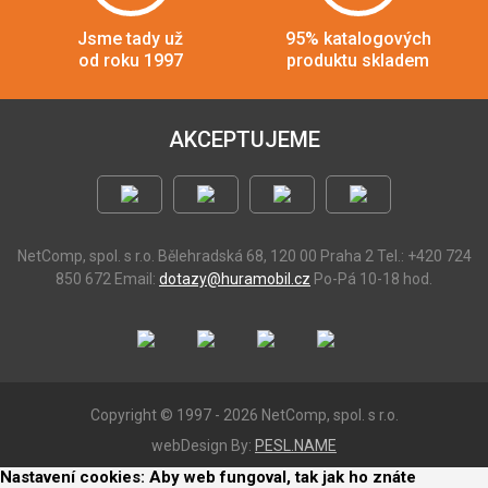
Jsme tady už
95% katalogových
od roku 1997
produktu skladem
AKCEPTUJEME
NetComp, spol. s r.o.
Bělehradská 68, 120 00 Praha 2
Tel.: +420 724
850 672
Email:
dotazy@huramobil.cz
Po-Pá 10-18 hod.
Copyright © 1997 - 2026 NetComp, spol. s r.o.
webDesign By:
PESL.NAME
Nastavení cookies: Aby web fungoval, tak jak ho znáte