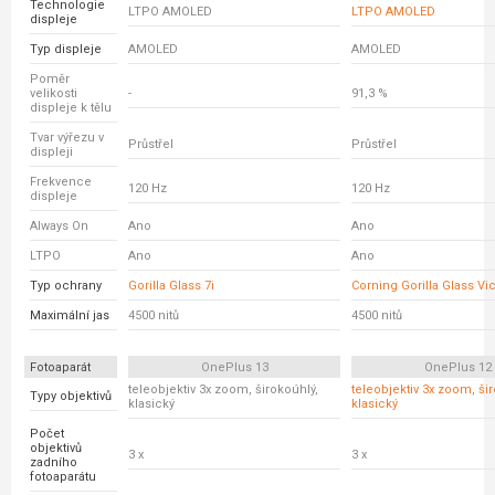
Technologie
LTPO AMOLED
LTPO AMOLED
displeje
Typ displeje
AMOLED
AMOLED
Poměr
velikosti
-
91,3 %
displeje k tělu
Tvar výřezu v
Průstřel
Průstřel
displeji
Frekvence
120 Hz
120 Hz
displeje
Always On
Ano
Ano
LTPO
Ano
Ano
Typ ochrany
Gorilla Glass 7i
Corning Gorilla Glass Vic
Maximální jas
4500 nitů
4500 nitů
Fotoaparát
OnePlus 13
OnePlus 12
teleobjektiv 3x zoom, širokoúhlý,
teleobjektiv 3x zoom, ši
Typy objektivů
klasický
klasický
Počet
objektivů
3 x
3 x
zadního
fotoaparátu