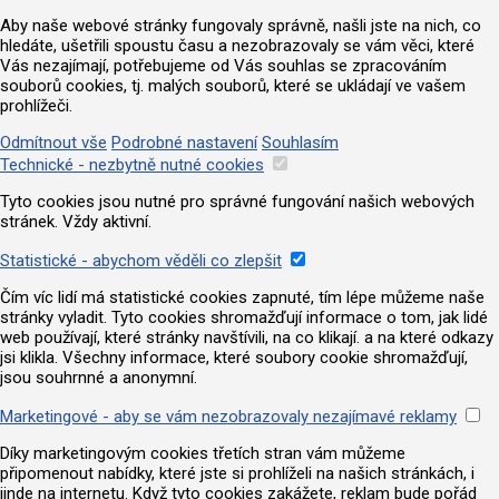
Aby naše webové stránky fungovaly správně, našli jste na nich, co
hledáte, ušetřili spoustu času a nezobrazovaly se vám věci, které
Vás nezajímají, potřebujeme od Vás souhlas se zpracováním
souborů cookies, tj. malých souborů, které se ukládají ve vašem
prohlížeči.
Odmítnout vše
Podrobné nastavení
Souhlasím
Technické - nezbytně nutné cookies
Tyto cookies jsou nutné pro správné fungování našich webových
stránek. Vždy aktivní.
Statistické - abychom věděli co zlepšit
Čím víc lidí má statistické cookies zapnuté, tím lépe můžeme naše
stránky vyladit. Tyto cookies shromažďují informace o tom, jak lidé
web používají, které stránky navštívili, na co klikají. a na které odkazy
jsi klikla. Všechny informace, které soubory cookie shromažďují,
jsou souhrnné a anonymní.
Marketingové - aby se vám nezobrazovaly nezajímavé reklamy
Díky marketingovým cookies třetích stran vám můžeme
připomenout nabídky, které jste si prohlíželi na našich stránkách, i
jinde na internetu. Když tyto cookies zakážete, reklam bude pořád