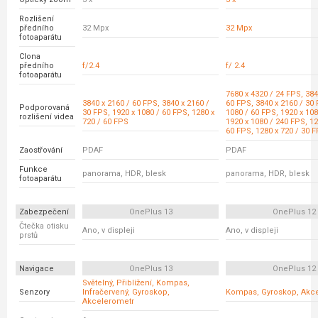
Rozlišení
předního
32 Mpx
32 Mpx
fotoaparátu
Clona
předního
f/2.4
f/ 2.4
fotoaparátu
7680 x 4320 / 24 FPS, 384
3840 x 2160 / 60 FPS, 3840 x 2160 /
60 FPS, 3840 x 2160 / 30 
Podporovaná
30 FPS, 1920 x 1080 / 60 FPS, 1280 x
1080 / 60 FPS, 1920 x 108
rozlišení videa
720 / 60 FPS
1920 x 1080 / 240 FPS, 12
60 FPS, 1280 x 720 / 30 
Zaostřování
PDAF
PDAF
Funkce
panorama, HDR, blesk
panorama, HDR, blesk
fotoaparátu
Zabezpečení
OnePlus 13
OnePlus 12
Čtečka otisku
Ano, v displeji
Ano, v displeji
prstů
Navigace
OnePlus 13
OnePlus 12
Světelný, Přiblížení, Kompas,
Senzory
Infračervený, Gyroskop,
Kompas, Gyroskop, Akc
Akcelerometr