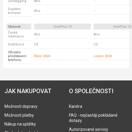
Geotagging
Ano
-
Digitální
Ano
-
kompas
Obecné
OnePlus 13
OnePlus 12
Česká
Ano
Ano
lokalizace
Distribuce
CZ
CZ
Oficiální
představení
Říjen 2024
Leden 2024
telefonu
JAK NAKUPOVAT
O SPOLEČNOSTI
Možnosti dopravy
Kariéra
Možnosti platby
FAQ - nejčastěji pokládané
dotazy
Nákup na splátky
Autorizované servisy