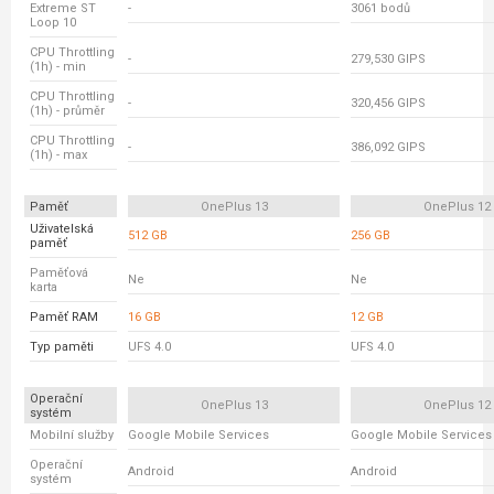
Extreme ST
-
3061 bodů
Loop 10
CPU Throttling
-
279,530 GIPS
(1h) - min
CPU Throttling
-
320,456 GIPS
(1h) - průměr
CPU Throttling
-
386,092 GIPS
(1h) - max
Paměť
OnePlus 13
OnePlus 12
Uživatelská
512 GB
256 GB
paměť
Paměťová
Ne
Ne
karta
Paměť RAM
16 GB
12 GB
Typ paměti
UFS 4.0
UFS 4.0
Operační
OnePlus 13
OnePlus 12
systém
Mobilní služby
Google Mobile Services
Google Mobile Services
Operační
Android
Android
systém