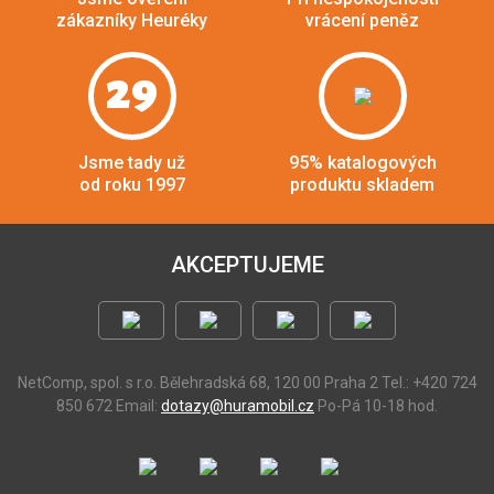
zákazníky Heuréky
vrácení peněz
29
Jsme tady už
95% katalogových
od roku 1997
produktu skladem
AKCEPTUJEME
NetComp, spol. s r.o.
Bělehradská 68, 120 00 Praha 2
Tel.: +420 724
850 672
Email:
dotazy@huramobil.cz
Po-Pá 10-18 hod.