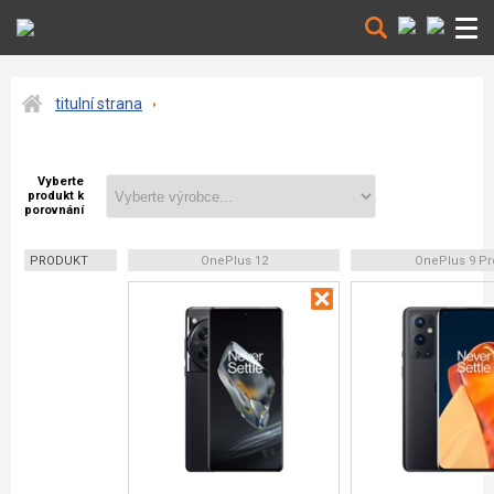
titulní strana
Vyberte
produkt k
porovnání
PRODUKT
OnePlus 12
OnePlus 9 Pr