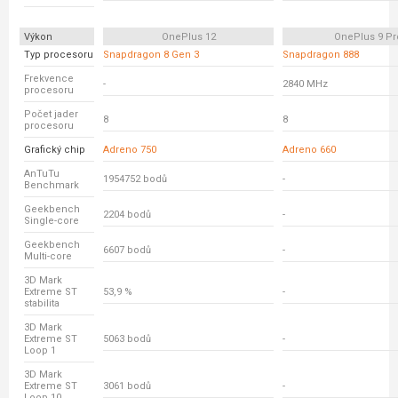
Výkon
OnePlus 12
OnePlus 9 Pr
Typ procesoru
Snapdragon 8 Gen 3
Snapdragon 888
Frekvence
-
2840 MHz
procesoru
Počet jader
8
8
procesoru
Grafický chip
Adreno 750
Adreno 660
AnTuTu
1954752 bodů
-
Benchmark
Geekbench
2204 bodů
-
Single-core
Geekbench
6607 bodů
-
Multi-core
3D Mark
Extreme ST
53,9 %
-
stabilita
3D Mark
Extreme ST
5063 bodů
-
Loop 1
3D Mark
Extreme ST
3061 bodů
-
Loop 10