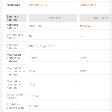
Nadstavba
Oxygen OS 14
Oxygen OS 11
Baterie a
OnePlus 12
OnePlus 9 Pr
nabíjení
Kapacita
5400 mAh
4500 mAh
baterie
Vyměnitelná
Ne
Ne
baterie
Standard
PD; QC; SuperVOOC
-
nabíjení
Max. výkon
drátového
100 W
65 W
nabíjení
Max. výkon
bezdrátového
50 W
50 W
nabíjení
Max. výkon
reverzního
10 W
-
nabíjení
Doba nabíjení
15 min.
-
na 50 %
PCMARK -
961 min
-
celková výdrž