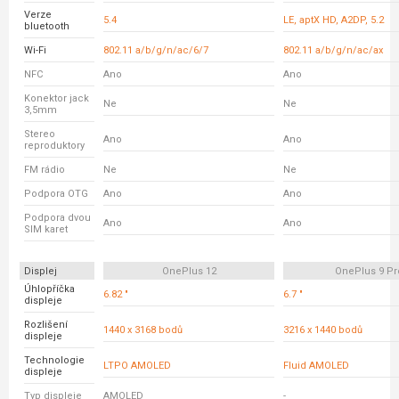
Verze
5.4
LE, aptX HD, A2DP, 5.2
bluetooth
Wi-Fi
802.11 a/b/g/n/ac/6/7
802.11 a/b/g/n/ac/ax
NFC
Ano
Ano
Konektor jack
Ne
Ne
3,5mm
Stereo
Ano
Ano
reproduktory
FM rádio
Ne
Ne
Podpora OTG
Ano
Ano
Podpora dvou
Ano
Ano
SIM karet
Displej
OnePlus 12
OnePlus 9 Pr
Úhlopříčka
6.82 "
6.7 "
displeje
Rozlišení
1440 x 3168 bodů
3216 x 1440 bodů
displeje
Technologie
LTPO AMOLED
Fluid AMOLED
displeje
Typ displeje
AMOLED
-