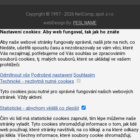
Copyright © 1997 - 2026 NetComp, spol. s r.o.
webDesign By:
PESL.NAME
Nastavení cookies: Aby web fungoval, tak jak ho znáte
Aby naše webové stránky fungovaly správně, našli jste na nich, co
hledáte, ušetřili spoustu času a nezobrazovaly se vám věci, které
Vás nezajímají, potřebujeme od Vás souhlas se zpracováním
souborů cookies, tj. malých souborů, které se ukládají ve vašem
prohlížeči.
Odmítnout vše
Podrobné nastavení
Souhlasím
Technické - nezbytně nutné cookies
Tyto cookies jsou nutné pro správné fungování našich webových
stránek. Vždy aktivní.
Statistické - abychom věděli co zlepšit
Čím víc lidí má statistické cookies zapnuté, tím lépe můžeme naše
stránky vyladit. Tyto cookies shromažďují informace o tom, jak lidé
web používají, které stránky navštívili, na co klikají. a na které odkazy
jsi klikla. Všechny informace, které soubory cookie shromažďují,