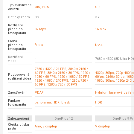
Typ stabilizace
OIS, PDAF
OIS
obrazu
Optický zoom
3 x
3 x
Rozlišení
předního
32 Mpx
16 Mpx
fotoaparátu
Clona
předního
f/ 2.4
f/2.4
fotoaparátu
Rozlišení
-
7680 × 4320 (8K Ultra HD)
videa
7680 x 4320 / 24 FPS, 3840 x 2160 /
60 FPS, 3840 x 2160 / 30 FPS, 1920 x
4320p 30fps, 720p 480fp
Podporovaná
1080 / 60 FPS, 1920 x 1080 / 30 FPS,
60fps, 2160p 30fps, 1080
rozlišení videa
1920 x 1080 / 240 FPS, 1280 x 720 /
1080p 30fps, 1080p 240f
60 FPS, 1280 x 720 / 30 FPS
Zaostřování
PDAF
Hybridní laserové ostřen
Funkce
panorama, HDR, blesk
HDR
fotoaparátu
Zabezpečení
OnePlus 12
OnePlus 9 Pr
Čtečka otisku
Ano, v displeji
V displeji
prstů