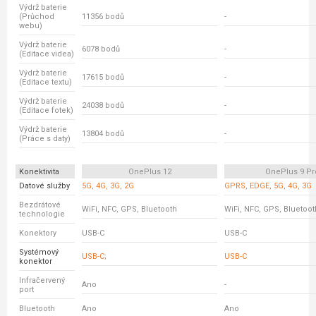
Výdrž baterie
(Průchod
11356 bodů
-
webu)
Výdrž baterie
6078 bodů
-
(Editace videa)
Výdrž baterie
17615 bodů
-
(Editace textu)
Výdrž baterie
24038 bodů
-
(Editace fotek)
Výdrž baterie
13804 bodů
-
(Práce s daty)
Konektivita
OnePlus 12
OnePlus 9 Pr
Datové služby
5G, 4G, 3G, 2G
GPRS, EDGE, 5G, 4G, 3G
Bezdrátové
WiFi, NFC, GPS, Bluetooth
WiFi, NFC, GPS, Bluetoot
technologie
Konektory
USB-C
USB-C
Systémový
USB-C;
USB-C
konektor
Infračervený
Ano
-
port
Bluetooth
Ano
Ano