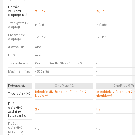
Poměr
velikosti
91,3 %
90,3 %
displeje k tělu
Tvar výřezu v
Průstřel
Průstřel
displeji
Frekvence
120 Hz
120 Hz
displeje
Always On
Ano
-
LTPO
Ano
-
Typ ochrany
Corning Gorilla Glass Victus 2
-
Maximální jas
4500 nitů
-
Fotoaparát
OnePlus 12
OnePlus 9 Pr
teleobjektiv 3x zoom, širokoúhlý,
teleobjektiv, širokoúhlý, 
Typy objektivů
klasický
hloubkový
Počet
objektivů
3 x
4 x
zadního
fotoaparátu
Počet
objektivů
1 x
1 x
předního