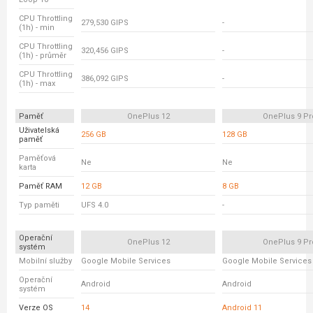
CPU Throttling
279,530 GIPS
-
(1h) - min
CPU Throttling
320,456 GIPS
-
(1h) - průměr
CPU Throttling
386,092 GIPS
-
(1h) - max
Paměť
OnePlus 12
OnePlus 9 Pr
Uživatelská
256 GB
128 GB
paměť
Paměťová
Ne
Ne
karta
Paměť RAM
12 GB
8 GB
Typ paměti
UFS 4.0
-
Operační
OnePlus 12
OnePlus 9 Pr
systém
Mobilní služby
Google Mobile Services
Google Mobile Services
Operační
Android
Android
systém
Verze OS
14
Android 11