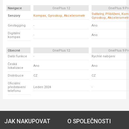
Navigace
OnePlus 12
OnePlus 9 Pr
Světelný, Přiblížení, Ko
Senzory
Kompas, Gyroskop, Akcelerometr
Gyroskop, Akcelerometr
Geotagging
-
Ano
Digitální
-
Ano
kompas
Obecné
OnePlus 12
OnePlus 9 Pr
Další funkce
-
Rychlé nabíjení
Česká
Ano
Ano
lokalizace
Distribuce
CZ
CZ
Oficiální
představení
Leden 2024
-
telefonu
JAK NAKUPOVAT
O SPOLEČNOSTI