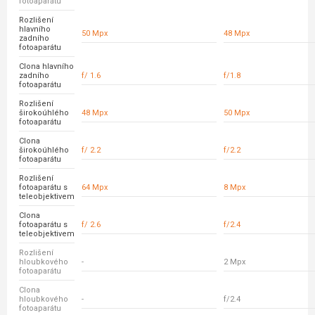
fotoaparátu
Rozlišení
hlavního
50 Mpx
48 Mpx
zadního
fotoaparátu
Clona hlavního
zadního
f/ 1.6
f/1.8
fotoaparátu
Rozlišení
širokoúhlého
48 Mpx
50 Mpx
fotoaparátu
Clona
širokoúhlého
f/ 2.2
f/2.2
fotoaparátu
Rozlišení
fotoaparátu s
64 Mpx
8 Mpx
teleobjektivem
Clona
fotoaparátu s
f/ 2.6
f/2.4
teleobjektivem
Rozlišení
hloubkového
-
2 Mpx
fotoaparátu
Clona
hloubkového
-
f/2.4
fotoaparátu