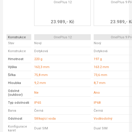
OnePlus 12
OnePlus 9 Pr
23.989,- Kč
23.989,- K
Konstrukce
OnePlus 12
OnePlus 9 Pr
Stav
Nový
Nový
Konstrukce
Dotyková
Dotyková
Hmotnost
220 g
197 g
Výška
163,3 mm
163.2 mm
Šířka
75,8 mm
73,6 mm
Hloubka
9,2 mm
8,7 mm
Odolné
Ne
Ano
(outdoor)
Typ odolnosti
IP65
IP68
Barva
Černá
Černá
Odolnost
Stříkající voda
Voděodolný
Konfigurace
Dual SIM
Dual SIM
karet