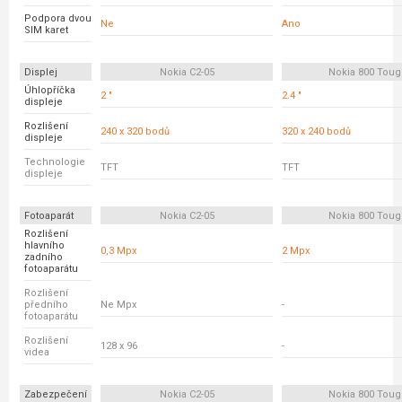
Podpora dvou
Ne
Ano
SIM karet
Displej
Nokia C2-05
Nokia 800 Tou
Úhlopříčka
2 "
2.4 "
displeje
Rozlišení
240 x 320 bodů
320 x 240 bodů
displeje
Technologie
TFT
TFT
displeje
Fotoaparát
Nokia C2-05
Nokia 800 Tou
Rozlišení
hlavního
0,3 Mpx
2 Mpx
zadního
fotoaparátu
Rozlišení
předního
Ne Mpx
-
fotoaparátu
Rozlišení
128 x 96
-
videa
Zabezpečení
Nokia C2-05
Nokia 800 Tou