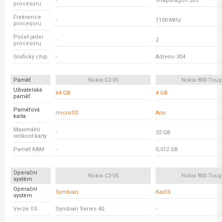
-
Snapdragon 205
procesoru
Frekvence
-
1100 MHz
procesoru
Počet jader
-
2
procesoru
Grafický chip
-
Adreno 304
Paměť
Nokia C2-05
Nokia 800 Tou
Uživatelská
64 GB
4 GB
paměť
Paměťová
microSD
Ano
karta
Maximální
-
32 GB
velikost karty
Paměť RAM
-
0,512 GB
Operační
Nokia C2-05
Nokia 800 Tou
systém
Operační
Symbian
KaiOS
systém
Verze OS
Symbian Series 40
-