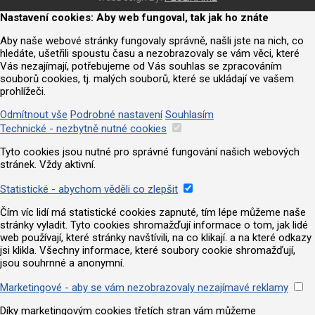
Nastavení cookies: Aby web fungoval, tak jak ho znáte
Aby naše webové stránky fungovaly správně, našli jste na nich, co
hledáte, ušetřili spoustu času a nezobrazovaly se vám věci, které
Vás nezajímají, potřebujeme od Vás souhlas se zpracováním
souborů cookies, tj. malých souborů, které se ukládají ve vašem
prohlížeči.
Odmítnout vše
Podrobné nastavení
Souhlasím
Technické - nezbytně nutné cookies
Tyto cookies jsou nutné pro správné fungování našich webových
stránek. Vždy aktivní.
Statistické - abychom věděli co zlepšit
Čím víc lidí má statistické cookies zapnuté, tím lépe můžeme naše
stránky vyladit. Tyto cookies shromažďují informace o tom, jak lidé
web používají, které stránky navštívili, na co klikají. a na které odkazy
jsi klikla. Všechny informace, které soubory cookie shromažďují,
jsou souhrnné a anonymní.
Marketingové - aby se vám nezobrazovaly nezajímavé reklamy
Díky marketingovým cookies třetích stran vám můžeme