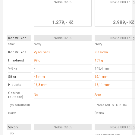
Nokia C2-05
Nokia 800 Tou
1.279,- Kč
2.989,- Kč
Konstrukce
Nokia C2-05
Nokia 800 Tou
Stav
Nový
Nový
Konstrukce
Vysouvací
Klasická
Hmotnost
99 g
161 g
Výška
-
145,4 mm
Šířka
48 mm
62,1 mm
Hloubka
16,3 mm
16,11 mm
Odolné
Ne
Ano
(outdoor)
Typ odolnosti
-
IP68 a MIL-STD-810G
Barva
-
Černá
Výkon
Nokia C2-05
Nokia 800 Tou
Typ