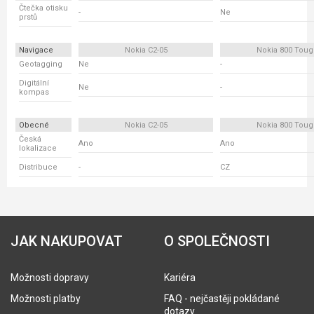
Čtečka otisku
-
Ne
prstů
Navigace
Nokia C2-05
Nokia 800 Tou
Geotagging
Ne
-
Digitální
Ne
-
kompas
Obecné
Nokia C2-05
Nokia 800 Tou
Česká
Ano
Ano
lokalizace
Distribuce
-
CZ
JAK NAKUPOVAT
O SPOLEČNOSTI
Možnosti dopravy
Kariéra
Možnosti platby
FAQ - nejčastěji pokládané
dotazy