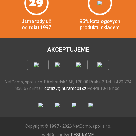
29
Jsme tady už
95% katalogových
od roku 1997
produktu skladem
AKCEPTUJEME
NetComp, spol. s r.o.
Bělehradská 68, 120 00 Praha 2
Tel.: +420 724
850 672
Email:
dotazy@huramobil.cz
Po-Pá 10-18 hod.
Copyright © 1997 - 2026 NetComp, spol. s r.o.
webDesign By:
PESL.NAME