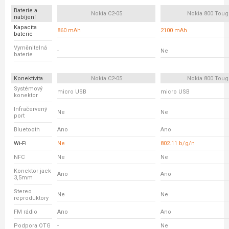
Baterie a
Nokia C2-05
Nokia 800 Tou
nabíjení
Kapacita
860 mAh
2100 mAh
baterie
Vyměnitelná
-
Ne
baterie
Konektivita
Nokia C2-05
Nokia 800 Tou
Systémový
micro USB
micro USB
konektor
Infračervený
Ne
Ne
port
Bluetooth
Ano
Ano
Wi-Fi
Ne
802.11 b/g/n
NFC
Ne
Ne
Konektor jack
Ano
Ano
3,5mm
Stereo
Ne
Ne
reproduktory
FM rádio
Ano
Ano
Podpora OTG
-
Ne