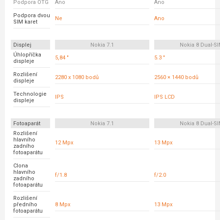
Podpora OTG
Ano
Ano
Podpora dvou
Ne
Ano
SIM karet
Displej
Nokia 7.1
Nokia 8 Dual-S
Úhlopříčka
5,84 "
5.3 "
displeje
Rozlišení
2280 x 1080 bodů
2560 × 1440 bodů
displeje
Technologie
IPS
IPS LCD
displeje
Fotoaparát
Nokia 7.1
Nokia 8 Dual-S
Rozlišení
hlavního
12 Mpx
13 Mpx
zadního
fotoaparátu
Clona
hlavního
f/1.8
f/2.0
zadního
fotoaparátu
Rozlišení
předního
8 Mpx
13 Mpx
fotoaparátu