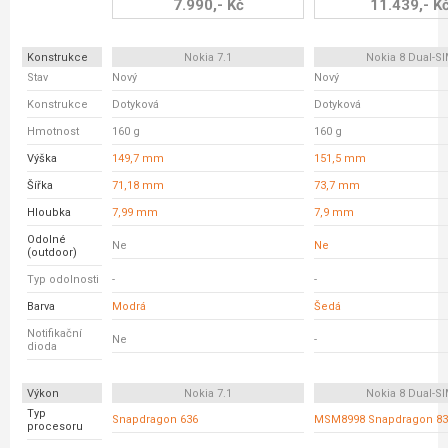
7.990,- Kč
11.439,- K
Konstrukce
Nokia 7.1
Nokia 8 Dual-S
Stav
Nový
Nový
Konstrukce
Dotyková
Dotyková
Hmotnost
160 g
160 g
Výška
149,7 mm
151,5 mm
Šířka
71,18 mm
73,7 mm
Hloubka
7,99 mm
7,9 mm
Odolné
Ne
Ne
(outdoor)
Typ odolnosti
-
-
Barva
Modrá
Šedá
Notifikační
Ne
-
dioda
Výkon
Nokia 7.1
Nokia 8 Dual-S
Typ
Snapdragon 636
MSM8998 Snapdragon 83
procesoru