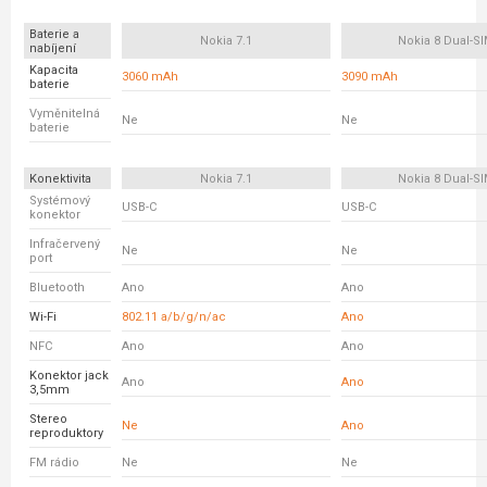
Baterie a
Nokia 7.1
Nokia 8 Dual-S
nabíjení
Kapacita
3060 mAh
3090 mAh
baterie
Vyměnitelná
Ne
Ne
baterie
Konektivita
Nokia 7.1
Nokia 8 Dual-S
Systémový
USB-C
USB-C
konektor
Infračervený
Ne
Ne
port
Bluetooth
Ano
Ano
Wi-Fi
802.11 a/b/g/n/ac
Ano
NFC
Ano
Ano
Konektor jack
Ano
Ano
3,5mm
Stereo
Ne
Ano
reproduktory
FM rádio
Ne
Ne