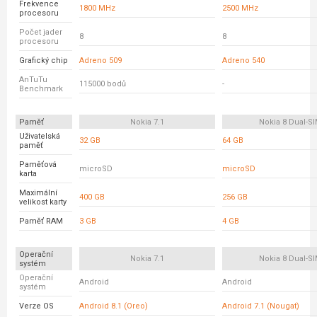
Frekvence
1800 MHz
2500 MHz
procesoru
Počet jader
8
8
procesoru
Grafický chip
Adreno 509
Adreno 540
AnTuTu
115000 bodů
-
Benchmark
Paměť
Nokia 7.1
Nokia 8 Dual-S
Uživatelská
32 GB
64 GB
paměť
Paměťová
microSD
microSD
karta
Maximální
400 GB
256 GB
velikost karty
Paměť RAM
3 GB
4 GB
Operační
Nokia 7.1
Nokia 8 Dual-S
systém
Operační
Android
Android
systém
Verze OS
Android 8.1 (Oreo)
Android 7.1 (Nougat)