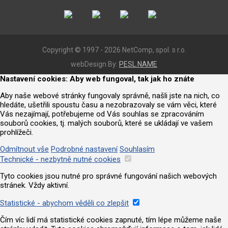
Copyright © 1997 - 2026 NetComp, spol. s r.o.
webDesign By:
PESL.NAME
Nastavení cookies: Aby web fungoval, tak jak ho znáte
Aby naše webové stránky fungovaly správně, našli jste na nich, co
hledáte, ušetřili spoustu času a nezobrazovaly se vám věci, které
Vás nezajímají, potřebujeme od Vás souhlas se zpracováním
souborů cookies, tj. malých souborů, které se ukládají ve vašem
prohlížeči.
Odmítnout vše
Podrobné nastavení
Souhlasím
Technické - nezbytně nutné cookies
Tyto cookies jsou nutné pro správné fungování našich webových
stránek. Vždy aktivní.
Statistické - abychom věděli co zlepšit
Čím víc lidí má statistické cookies zapnuté, tím lépe můžeme naše