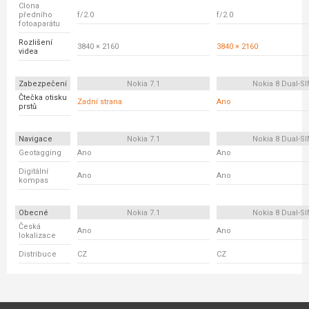
Clona
předního
f/2.0
f/2.0
fotoaparátu
Rozlišení
3840 × 2160
3840 × 2160
videa
Zabezpečení
Nokia 7.1
Nokia 8 Dual-S
Čtečka otisku
Zadní strana
Ano
prstů
Navigace
Nokia 7.1
Nokia 8 Dual-S
Geotagging
Ano
Ano
Digitální
Ano
Ano
kompas
Obecné
Nokia 7.1
Nokia 8 Dual-S
Česká
Ano
Ano
lokalizace
Distribuce
CZ
CZ