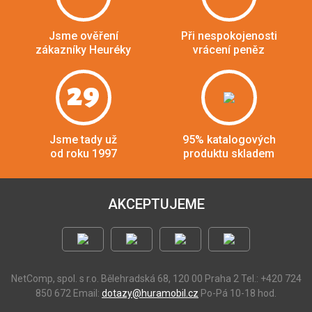
Jsme ověření
Při nespokojenosti
zákazníky Heuréky
vrácení peněz
29
Jsme tady už
95% katalogových
od roku 1997
produktu skladem
AKCEPTUJEME
NetComp, spol. s r.o.
Bělehradská 68, 120 00 Praha 2
Tel.: +420 724
850 672
Email:
dotazy@huramobil.cz
Po-Pá 10-18 hod.