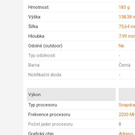
Hmotnost
183 g
Výška
158,38
Šířka
75,64 
Hloubka
7,99 m
Odolné (outdoor)
Ne
Typ odolnosti
-
Barva
Černá
Notifikační dioda
-
Výkon
Typ procesoru
Snapdra
Frekvence procesoru
2200 M
Počet jader procesoru
8
Grafický chip
Adreno 