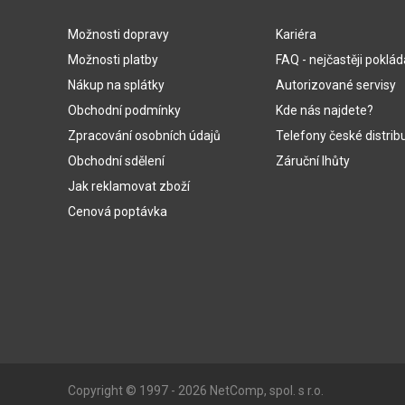
Možnosti dopravy
Kariéra
Možnosti platby
FAQ - nejčastěji poklá
Nákup na splátky
Autorizované servisy
Obchodní podmínky
Kde nás najdete?
Zpracování osobních údajů
Telefony české distrib
Obchodní sdělení
Záruční lhůty
Jak reklamovat zboží
Cenová poptávka
Copyright © 1997 - 2026 NetComp, spol. s r.o.