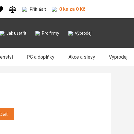
0 ks za 0 Kč
Přihlásit
Jak ušetřit
Pro firmy
Výprodej
šenství
PC a doplňky
Akce a slevy
Výprodej
dat