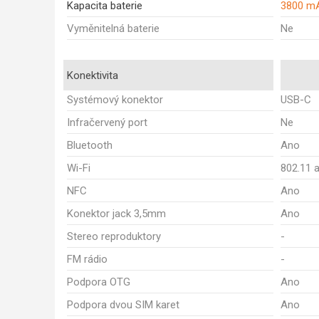
Kapacita baterie
3800 m
Vyměnitelná baterie
Ne
Konektivita
Systémový konektor
USB-C
Infračervený port
Ne
Bluetooth
Ano
Wi-Fi
802.11 
NFC
Ano
Konektor jack 3,5mm
Ano
Stereo reproduktory
-
FM rádio
-
Podpora OTG
Ano
Podpora dvou SIM karet
Ano