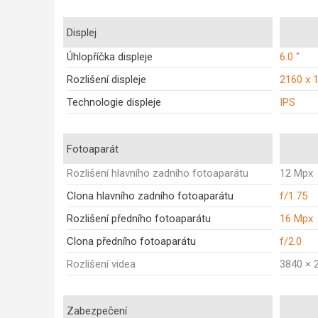
Displej
Úhlopříčka displeje
6.0 "
Rozlišení displeje
2160 x 
Technologie displeje
IPS
Fotoaparát
Rozlišení hlavního zadního fotoaparátu
12 Mpx
Clona hlavního zadního fotoaparátu
f/1.75
Rozlišení předního fotoaparátu
16 Mpx
Clona předního fotoaparátu
f/2.0
Rozlišení videa
3840 × 
Zabezpečení