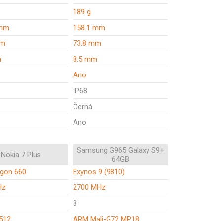
189 g
 mm
158.1 mm
mm
73.8 mm
m
8.5 mm
Ano
IP68
Černá
Ano
Samsung G965 Galaxy S9+
Nokia 7 Plus
64GB
gon 660
Exynos 9 (9810)
Hz
2700 MHz
8
512
ARM Mali-G72 MP18