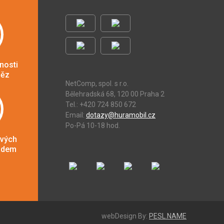
nosti
něz
NetComp, spol. s r.o.
Bělehradská 68, 120 00 Praha 2
Tel.: +420 724 850 672
Email:
dotazy@huramobil.cz
Po-Pá 10-18 hod.
ových
adem
webDesign By:
PESL.NAME