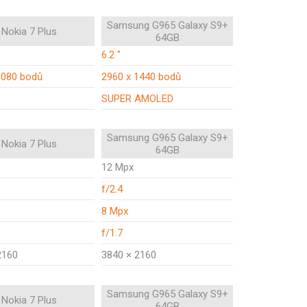
Samsung G965 Galaxy S9+
Nokia 7 Plus
64GB
6.2 "
1080 bodů
2960 x 1440 bodů
SUPER AMOLED
Samsung G965 Galaxy S9+
Nokia 7 Plus
64GB
12 Mpx
f/2.4
8 Mpx
f/1.7
2160
3840 × 2160
Samsung G965 Galaxy S9+
Nokia 7 Plus
64GB