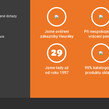
dané dotazy
Jsme ověření
Při nespokoje
zákazníky Heuréky
vrácení pe
uce
29
Jsme tady už
95% katalog
od roku 1997
produktu skl