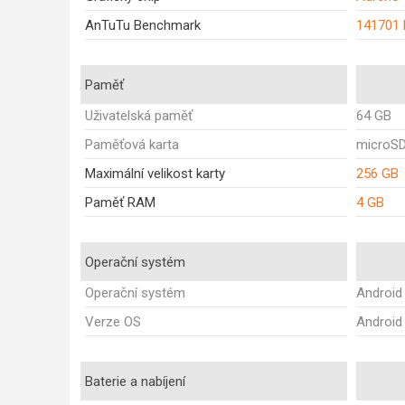
AnTuTu Benchmark
141701
Paměť
Uživatelská paměť
64 GB
Paměťová karta
microS
Maximální velikost karty
256 GB
Paměť RAM
4 GB
Operační systém
Operační systém
Android
Verze OS
Android 
Baterie a nabíjení