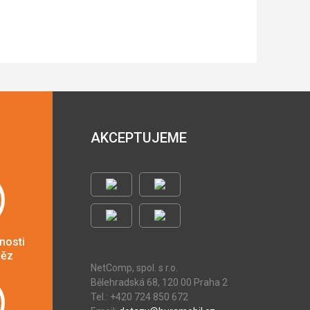
AKCEPTUJEME
nosti
něz
NetComp, spol. s r.o.
Bělehradská 68, 120 00 Praha 2
Tel.: +420 724 850 672