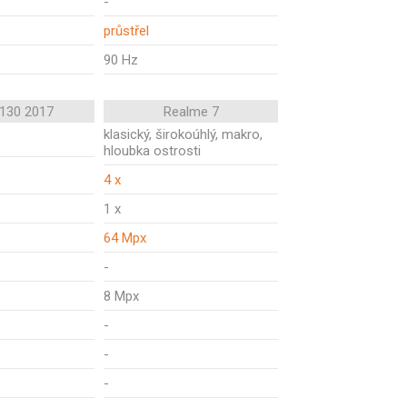
-
průstřel
90 Hz
 130 2017
Realme 7
klasický, širokoúhlý, makro,
hloubka ostrosti
4 x
1 x
64 Mpx
-
8 Mpx
-
-
-