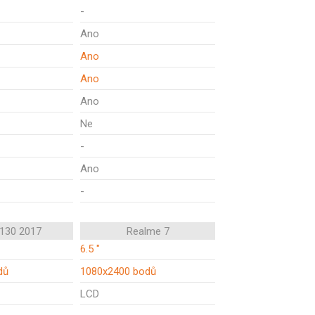
-
Ano
Ano
Ano
Ano
Ne
-
Ano
-
 130 2017
Realme 7
6.5 "
dů
1080x2400 bodů
LCD