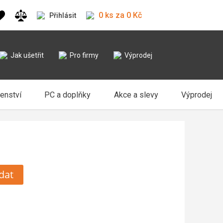
0 ks za 0 Kč
Přihlásit
Jak ušetřit
Pro firmy
Výprodej
šenství
PC a doplňky
Akce a slevy
Výprodej
dat