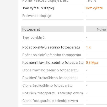
Poměr velikosti displeje k tělu
18.6 %
Tvar výřezu v displeji
Bez výřezu
Frekvence displeje
-
Fotoaparát
Nokia
Typy objektivů
-
Počet objektivů zadního fotoaparátu
1 x
Počet objektivů předního fotoaparátu
-
Rozlišení hlavního zadního fotoaparátu
0.3 Mpx
Clona hlavního zadního fotoaparátu
-
Rozlišení širokoúhlého fotoaparátu
-
Clona širokoúhlého fotoaparátu
-
Rozlišení fotoaparátu s teleobjektivem
-
Clona fotoaparátu s teleobjektivem
-