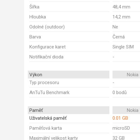
Šířka
48,4 mm
Hloubka
14,2 mm
Odolné (outdoor)
Ne
Barva
Černá
Konfigurace karet
Single SIM
Notifikační dioda
-
Výkon
Nokia
Typ procesoru
-
AnTuTu Benchmark
0 bodů
Paměť
Nokia
Uživatelská paměť
0.01 GB
Paměťová karta
microSD
Maximální velikost karty
32 GB