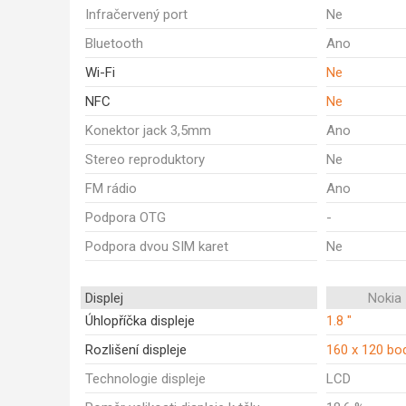
Infračervený port
Ne
Bluetooth
Ano
Wi-Fi
Ne
NFC
Ne
Konektor jack 3,5mm
Ano
Stereo reproduktory
Ne
FM rádio
Ano
Podpora OTG
-
Podpora dvou SIM karet
Ne
Displej
Nokia
Úhlopříčka displeje
1.8 "
Rozlišení displeje
160 x 120 bo
Technologie displeje
LCD