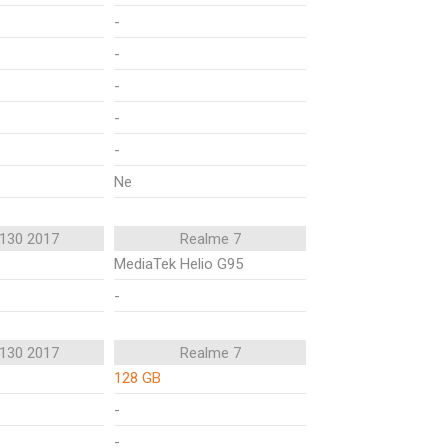
-
-
-
-
-
Ne
 130 2017
Realme 7
MediaTek Helio G95
-
 130 2017
Realme 7
128 GB
-
-