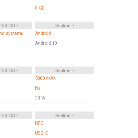
8 GB
 130 2017
Realme 7
ího systému
Android
Android 10
-
 130 2017
Realme 7
5000 mAh
Ne
30 W
 130 2017
Realme 7
NFC
USB-C