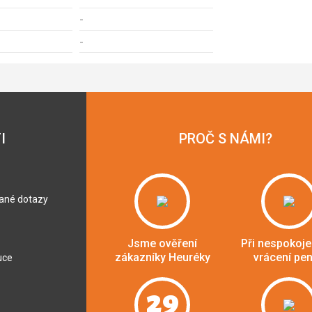
-
-
I
PROČ S NÁMI?
dané dotazy
Jsme ověření
Při nespokoje
zákazníky Heuréky
vrácení pe
uce
29