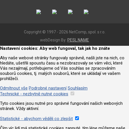
Copyright © 1997 - 2026 NetComp, spol. s r.o.
webDesign By:
PESL.NAME
Nastavení cookies: Aby web fungoval, tak jak ho znáte
Aby naše webové stránky fungovaly správně, našli jste na nich, co
hledáte, ušetřili spoustu času a nezobrazovaly se vám věci, které
Vás nezajímají, potřebujeme od Vás souhlas se zpracováním
souborů cookies, tj. malých souborů, které se ukládají ve vašem
prohlížeči.
Odmítnout vše
Podrobné nastavení
Souhlasím
Technické - nezbytně nutné cookies
Tyto cookies jsou nutné pro správné fungování našich webových
stránek. Vždy aktivní.
Statistické - abychom věděli co zlepšit
Čím víc lidí má statistické cookies zapnuté, tím lépe můžeme naše