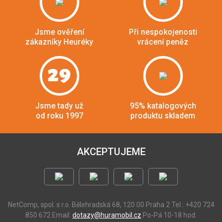
Jsme ověření
Při nespokojenosti
zákazníky Heuréky
vrácení peněz
29
Jsme tady už
95% katalogových
od roku 1997
produktu skladem
AKCEPTUJEME
NetComp, spol. s r.o.
Bělehradská 68, 120 00 Praha 2
Tel.: +420 724
850 672
Email:
dotazy@huramobil.cz
Po-Pá 10-18 hod.