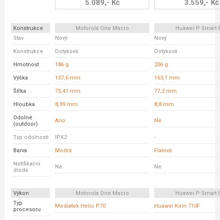
5.089,- Kč
3.559,- Kč
Konstrukce
Motorola One Macro
Huawei P Smart 
Stav
Nový
Nový
Konstrukce
Dotyková
Dotyková
Hmotnost
186 g
206 g
Výška
157,6 mm
163,1 mm
Šířka
75,41 mm
77,2 mm
Hloubka
8,99 mm
8,8 mm
Odolné
Ano
Ne
(outdoor)
Typ odolnosti
IPX2
-
Barva
Modrá
Fialová
Notifikační
Ne
Ne
dioda
Výkon
Motorola One Macro
Huawei P Smart 
Typ
Mediatek Helio P70
Huawei Kirin 710F
procesoru