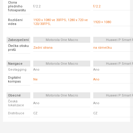
Clona
předního
f/2.2
f/2.2
fotoaparátu
Rozlišení
1920 x 1080 ve 30FPS; 1280 x 720 ve
1920 × 1080
videa
120/30FPS;
Zabezpečení
Motorola One Macro
Huawei P Smart 
Čtečka otisku
Zadní strana
na rámečku
prstů
Navigace
Motorola One Macro
Huawei P Smart 
Geotagging
Ano
Ano
Digitální
Ne
Ano
kompas
Obecné
Motorola One Macro
Huawei P Smart 
Česká
Ano
Ano
lokalizace
Distribuce
CZ
CZ