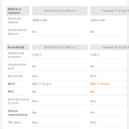
Baterie a
Motorola One Macro
Huawei P Smart 
nabíjení
Kapacita
4000 mAh
4000 mAh
baterie
Vyměnitelná
Ne
Ne
baterie
Konektivita
Motorola One Macro
Huawei P Smart 
Systémový
USB-C
USB-C
konektor
Infračervený
Ne
Ne
port
Bluetooth
Ano
Ano
Wi-Fi
802.11 b/g/n
802.11 b/g/n
NFC
Ne
Ne
Konektor jack
Ano
Ano
3,5mm
Stereo
Ne
Ne
reproduktory
FM rádio
Ano
Ano