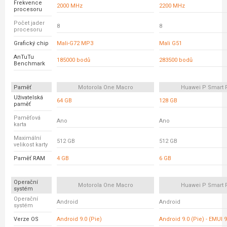
Frekvence
2000 MHz
2200 MHz
procesoru
Počet jader
8
8
procesoru
Grafický chip
Mali-G72 MP3
Mali G51
AnTuTu
185000 bodů
283500 bodů
Benchmark
Paměť
Motorola One Macro
Huawei P Smart 
Uživatelská
64 GB
128 GB
paměť
Paměťová
Ano
Ano
karta
Maximální
512 GB
512 GB
velikost karty
Paměť RAM
4 GB
6 GB
Operační
Motorola One Macro
Huawei P Smart 
systém
Operační
Android
Android
systém
Verze OS
Android 9.0 (Pie)
Android 9.0 (Pie) - EMUI 9