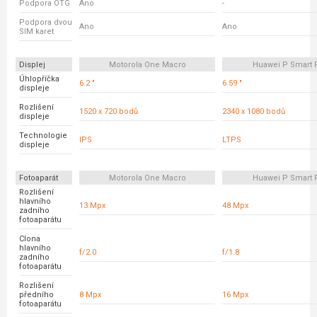
Podpora OTG
Ano
-
Podpora dvou
Ano
Ano
SIM karet
Displej
Motorola One Macro
Huawei P Smart 
Úhlopříčka
6.2 "
6.59 "
displeje
Rozlišení
1520 x 720 bodů
2340 x 1080 bodů
displeje
Technologie
IPS
LTPS
displeje
Fotoaparát
Motorola One Macro
Huawei P Smart 
Rozlišení
hlavního
13 Mpx
48 Mpx
zadního
fotoaparátu
Clona
hlavního
f/2.0
f/1.8
zadního
fotoaparátu
Rozlišení
předního
8 Mpx
16 Mpx
fotoaparátu