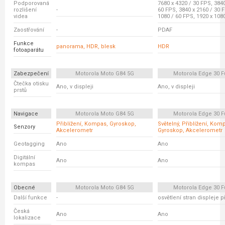
Podporovaná
7680 x 4320 / 30 FPS, 3840
rozlišení
-
60 FPS, 3840 x 2160 / 30 
videa
1080 / 60 FPS, 1920 x 108
Zaostřování
-
PDAF
Funkce
panorama, HDR, blesk
HDR
fotoaparátu
Zabezpečení
Motorola Moto G84 5G
Motorola Edge 30 F
Čtečka otisku
Ano, v displeji
Ano, v displeji
prstů
Navigace
Motorola Moto G84 5G
Motorola Edge 30 F
Přiblížení, Kompas, Gyroskop,
Světelný, Přiblížení, Kom
Senzory
Akcelerometr
Gyroskop, Akcelerometr
Geotagging
Ano
Ano
Digitální
Ano
Ano
kompas
Obecné
Motorola Moto G84 5G
Motorola Edge 30 F
Další funkce
-
osvětlení stran displeje př
Česká
Ano
Ano
lokalizace