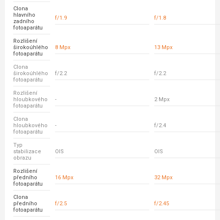
Clona
hlavního
f/1.9
f/1.8
zadního
fotoaparátu
Rozlišení
širokoúhlého
8 Mpx
13 Mpx
fotoaparátu
Clona
širokoúhlého
f/2.2
f/2.2
fotoaparátu
Rozlišení
hloubkového
-
2 Mpx
fotoaparátu
Clona
hloubkového
-
f/2.4
fotoaparátu
Typ
stabilizace
OIS
OIS
obrazu
Rozlišení
předního
16 Mpx
32 Mpx
fotoaparátu
Clona
předního
f/2.5
f/2.45
fotoaparátu