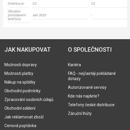
Distribuce
CZ
CZ
Oficiální
představení
září 2023
-
telefonu
JAK NAKUPOVAT
O SPOLEČNOSTI
Možnosti dopravy
Kariéra
Možnosti platby
FAQ - nejčastěji pokládané
dotazy
Nákup na splátky
Autorizované servisy
Obchodní podmínky
Kde nás najdete?
Zpracování osobních údajů
Telefony české distribuce
Obchodní sdělení
Záruční lhůty
Jak reklamovat zboží
Cenová poptávka