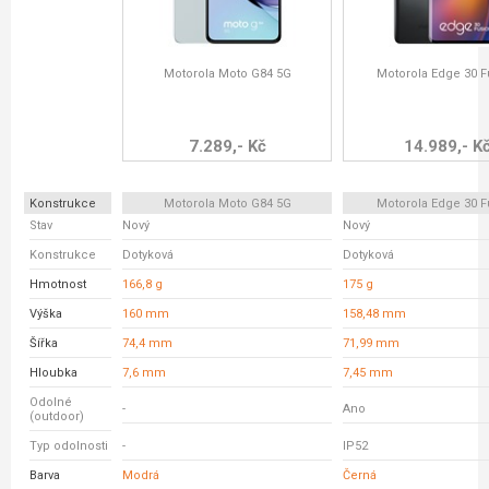
Motorola Moto G84 5G
Motorola Edge 30 F
7.289,- Kč
14.989,- K
Konstrukce
Motorola Moto G84 5G
Motorola Edge 30 F
Stav
Nový
Nový
Konstrukce
Dotyková
Dotyková
Hmotnost
166,8 g
175 g
Výška
160 mm
158,48 mm
Šířka
74,4 mm
71,99 mm
Hloubka
7,6 mm
7,45 mm
Odolné
-
Ano
(outdoor)
Typ odolnosti
-
IP52
Barva
Modrá
Černá