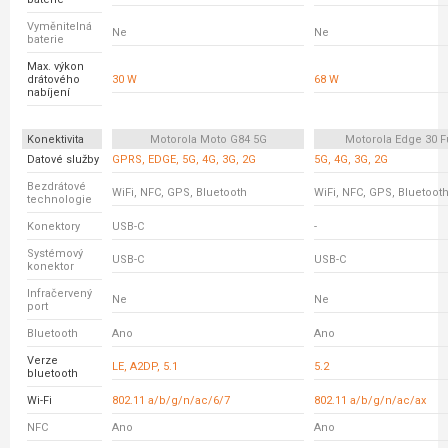
Vyměnitelná
Ne
Ne
baterie
Max. výkon
drátového
30 W
68 W
nabíjení
Konektivita
Motorola Moto G84 5G
Motorola Edge 30 F
Datové služby
GPRS, EDGE, 5G, 4G, 3G, 2G
5G, 4G, 3G, 2G
Bezdrátové
WiFi, NFC, GPS, Bluetooth
WiFi, NFC, GPS, Bluetoot
technologie
Konektory
USB-C
-
Systémový
USB-C
USB-C
konektor
Infračervený
Ne
Ne
port
Bluetooth
Ano
Ano
Verze
LE, A2DP, 5.1
5.2
bluetooth
Wi-Fi
802.11 a/b/g/n/ac/6/7
802.11 a/b/g/n/ac/ax
NFC
Ano
Ano