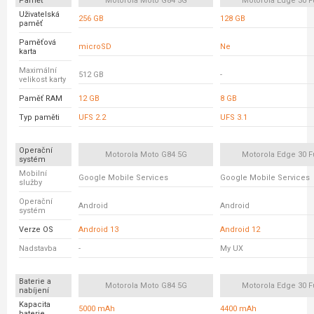
Paměť
Motorola Moto G84 5G
Motorola Edge 30 F
Uživatelská
256 GB
128 GB
paměť
Paměťová
microSD
Ne
karta
Maximální
512 GB
-
velikost karty
Paměť RAM
12 GB
8 GB
Typ paměti
UFS 2.2
UFS 3.1
Operační
Motorola Moto G84 5G
Motorola Edge 30 F
systém
Mobilní
Google Mobile Services
Google Mobile Services
služby
Operační
Android
Android
systém
Verze OS
Android 13
Android 12
Nadstavba
-
My UX
Baterie a
Motorola Moto G84 5G
Motorola Edge 30 F
nabíjení
Kapacita
5000 mAh
4400 mAh
baterie