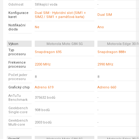
Odolnost
Stříkající voda
-
Konfigurace
Dual SIM - Hybridní slot (SIM1 +
Dual SIM
karet
SIM2 / SIM1 + paměťová karta)
Notifikační
Ne
Ano
dioda
Výkon
Motorola Moto G84 5G
Motorola Edge 30 F
Typ
Snapdragon 695
Snapdragon 888+
procesoru
Frekvence
2200 MHz
2990 MHz
procesoru
Počet jader
8
8
procesoru
Grafický chip
Adreno 619
Adreno 660
AnTuTu
375632 bodů
-
Benchmark
Geekbench
908 bodů
-
Single-core
Geekbench
2003 bodů
-
Multi-core