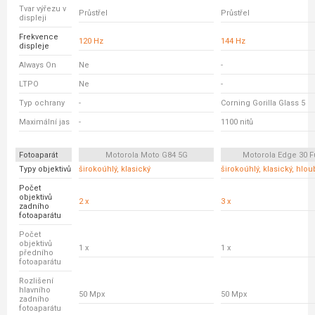
Tvar výřezu v
Průstřel
Průstřel
displeji
Frekvence
120 Hz
144 Hz
displeje
Always On
Ne
-
LTPO
Ne
-
Typ ochrany
-
Corning Gorilla Glass 5
Maximální jas
-
1100 nitů
Fotoaparát
Motorola Moto G84 5G
Motorola Edge 30 F
Typy objektivů
širokoúhlý, klasický
širokoúhlý, klasický, hlo
Počet
objektivů
2 x
3 x
zadního
fotoaparátu
Počet
objektivů
1 x
1 x
předního
fotoaparátu
Rozlišení
hlavního
50 Mpx
50 Mpx
zadního
fotoaparátu