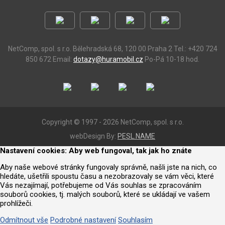
NetComp, spol. s r.o.
Bělehradská 68, 120 00 Praha 2
Tel.: +420 724
850 672
Email:
dotazy@huramobil.cz
Po-Pá 10-18 hod.
Copyright © 1997 - 2026 NetComp, spol. s r.o.
webDesign By:
PESL.NAME
Nastavení cookies: Aby web fungoval, tak jak ho znáte
Aby naše webové stránky fungovaly správně, našli jste na nich, co
hledáte, ušetřili spoustu času a nezobrazovaly se vám věci, které
Vás nezajímají, potřebujeme od Vás souhlas se zpracováním
souborů cookies, tj. malých souborů, které se ukládají ve vašem
prohlížeči.
Odmítnout vše
Podrobné nastavení
Souhlasím