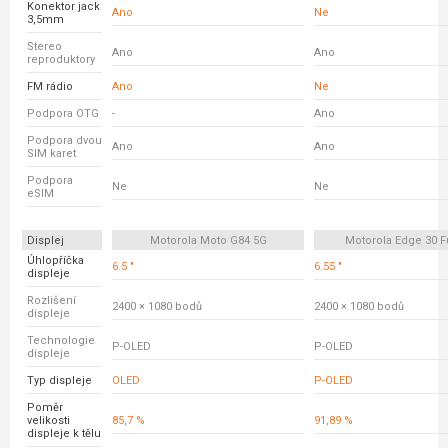
Konektor jack
Ano
Ne
3,5mm
Stereo
Ano
Ano
reproduktory
FM rádio
Ano
Ne
Podpora OTG
-
Ano
Podpora dvou
Ano
Ano
SIM karet
Podpora
Ne
Ne
eSIM
Displej
Motorola Moto G84 5G
Motorola Edge 30 F
Úhlopříčka
6.5 "
6.55 "
displeje
Rozlišení
2400 × 1080 bodů
2400 × 1080 bodů
displeje
Technologie
P-OLED
P-OLED
displeje
Typ displeje
OLED
P-OLED
Poměr
velikosti
85,7 %
91,89 %
displeje k tělu