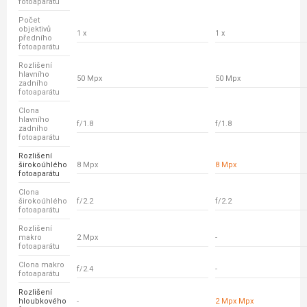
fotoaparátu
Počet
objektivů
1 x
1 x
předního
fotoaparátu
Rozlišení
hlavního
50 Mpx
50 Mpx
zadního
fotoaparátu
Clona
hlavního
f/1.8
f/1.8
zadního
fotoaparátu
Rozlišení
širokoúhlého
8 Mpx
8 Mpx
fotoaparátu
Clona
širokoúhlého
f/2.2
f/2.2
fotoaparátu
Rozlišení
makro
2 Mpx
-
fotoaparátu
Clona makro
f/2.4
-
fotoaparátu
Rozlišení
hloubkového
-
2 Mpx Mpx