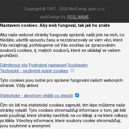
Copyright © 1997 - 2026 NetComp, spol. s r.o.
webDesign By:
PESL.NAME
Nastavení cookies: Aby web fungoval, tak jak ho znáte
Aby naše webové stránky fungovaly správně, našli jste na nich, co
hledáte, ušetřili spoustu času a nezobrazovaly se vám věci, které
Vás nezajímají, potřebujeme od Vás souhlas se zpracováním
souborů cookies, tj. malých souborů, které se ukládají ve vašem
prohlížeči.
Odmítnout vše
Podrobné nastavení
Souhlasím
Technické - nezbytně nutné cookies
Tyto cookies jsou nutné pro správné fungování našich webových
stránek. Vždy aktivní.
Statistické - abychom věděli co zlepšit
Čím víc lidí má statistické cookies zapnuté, tím lépe můžeme naše
stránky vyladit. Tyto cookies shromažďují informace o tom, jak lidé
web používají, které stránky navštívili, na co klikají. a na které odkazy
jsi klikla. Všechny informace, které soubory cookie shromažďují,
jsou souhrnné a anonymní.