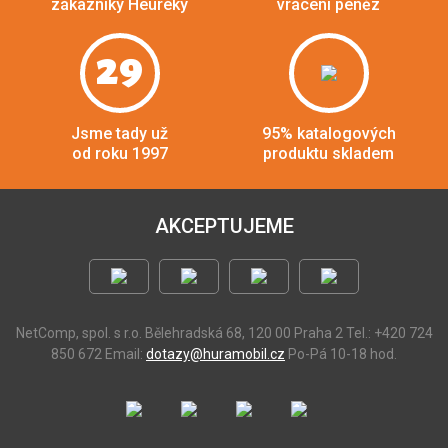
zákazníky Heuréky
vrácení peněz
29
Jsme tady už
95% katalogových
od roku 1997
produktu skladem
AKCEPTUJEME
NetComp, spol. s r.o.
Bělehradská 68, 120 00 Praha 2
Tel.: +420 724
850 672
Email:
dotazy@huramobil.cz
Po-Pá 10-18 hod.