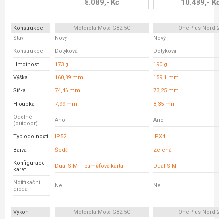
8.089,- Kč
10.489,- K
Konstrukce
Motorola Moto G82 5G
OnePlus Nord 
Stav
Nový
Nový
Konstrukce
Dotyková
Dotyková
Hmotnost
173 g
190 g
Výška
160,89 mm
159,1 mm
Šířka
74,46 mm
73,25 mm
Hloubka
7,99 mm
8,35 mm
Odolné
Ano
Ano
(outdoor)
Typ odolnosti
IP52
IPX4
Barva
Šedá
Zelená
Konfigurace
Dual SIM + paměťová karta
Dual SIM
karet
Notifikační
Ne
Ne
dioda
Výkon
Motorola Moto G82 5G
OnePlus Nord 