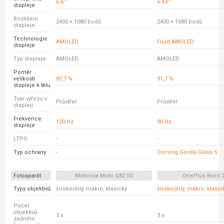
6.6 "
6.43 "
displeje
Rozlišení
2400 × 1080 bodů
2400 × 1080 bodů
displeje
Technologie
AMOLED
Fluid AMOLED
displeje
Typ displeje
AMOLED
AMOLED
Poměr
velikosti
87,7 %
91,7 %
displeje k tělu
Tvar výřezu v
Průstřel
Průstřel
displeji
Frekvence
120 Hz
90 Hz
displeje
LTPO
-
-
Typ ochrany
-
Corning Gorilla Glass 5
Fotoaparát
Motorola Moto G82 5G
OnePlus Nord 
Typy objektivů
širokoúhlý, makro, klasický
širokoúhlý, makro, klasic
Počet
objektivů
3 x
3 x
zadního