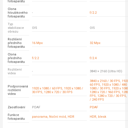
fotoaparátu
Clona
hloubkového
-
f/2.2
fotoaparátu
Typ
stabilizace
OIS
OIS
obrazu
Rozlišení
předního
16 Mpx
32 Mpx
fotoaparátu
Clona
předního
f/2.2
f/2.4
fotoaparátu
Rozlišení
-
3840 × 2160 (Ultra HD)
videa
3840 x 2160 / 30 FPS, 1920
60 FPS, 1920 x 1080 / 480
Podporovaná
1920 x 1080 / 60 FPS, 1920 x 1080 /
1080 / 30 FPS, 1920 x 108
rozlišení
30 FPS, 1280 x 720 / 30 FPS
1280 x 720 / 960 FPS, 1280
videa
FPS, 1280 x 720 / 30 FPS,
/ 240 FPS
Zaostřování
PDAF
PDAF
Funkce
panorama, Noční mód, HDR
HDR, blesk
fotoaparátu