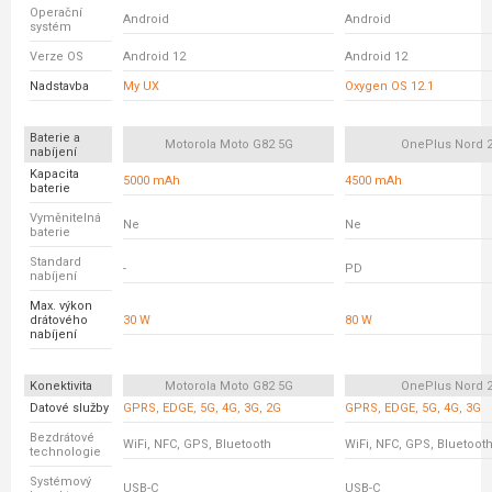
Operační
Android
Android
systém
Verze OS
Android 12
Android 12
Nadstavba
My UX
Oxygen OS 12.1
Baterie a
Motorola Moto G82 5G
OnePlus Nord 
nabíjení
Kapacita
5000 mAh
4500 mAh
baterie
Vyměnitelná
Ne
Ne
baterie
Standard
-
PD
nabíjení
Max. výkon
drátového
30 W
80 W
nabíjení
Konektivita
Motorola Moto G82 5G
OnePlus Nord 
Datové služby
GPRS, EDGE, 5G, 4G, 3G, 2G
GPRS, EDGE, 5G, 4G, 3G
Bezdrátové
WiFi, NFC, GPS, Bluetooth
WiFi, NFC, GPS, Bluetoot
technologie
Systémový
USB-C
USB-C