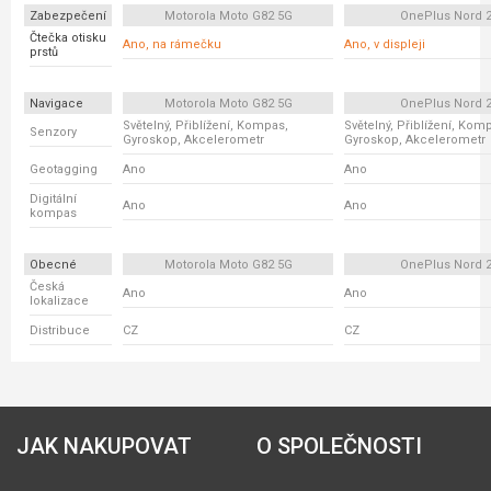
Zabezpečení
Motorola Moto G82 5G
OnePlus Nord 
Čtečka otisku
Ano, na rámečku
Ano, v displeji
prstů
Navigace
Motorola Moto G82 5G
OnePlus Nord 
Světelný, Přiblížení, Kompas,
Světelný, Přiblížení, Kom
Senzory
Gyroskop, Akcelerometr
Gyroskop, Akcelerometr
Geotagging
Ano
Ano
Digitální
Ano
Ano
kompas
Obecné
Motorola Moto G82 5G
OnePlus Nord 
Česká
Ano
Ano
lokalizace
Distribuce
CZ
CZ
JAK NAKUPOVAT
O SPOLEČNOSTI