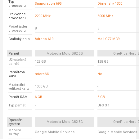
Typ
Snapdragon 695
Dimensity 1300
procesoru
Frekvence
2200 MHz
3000 MHz
procesoru
Počet jader
8
8
procesoru
Grafický chip
Adreno 619
Mali-G77 MC9
Paměť
Motorola Moto G82 5G
OnePlus Nord 
Uživatelská
128 GB
128 GB
paměť
Paměťová
microSD
Ne
karta
Maximální
1000 GB
-
velikost karty
Paměť RAM
6 GB
8 GB
Typ paměti
-
UFS 3.1
Operační
Motorola Moto G82 5G
OnePlus Nord 
systém
Mobilní
Google Mobile Services
Google Mobile Services
služby