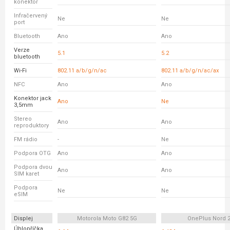
konektor
Infračervený
Ne
Ne
port
Bluetooth
Ano
Ano
Verze
5.1
5.2
bluetooth
Wi-Fi
802.11 a/b/g/n/ac
802.11 a/b/g/n/ac/ax
NFC
Ano
Ano
Konektor jack
Ano
Ne
3,5mm
Stereo
Ano
Ano
reproduktory
FM rádio
-
Ne
Podpora OTG
Ano
Ano
Podpora dvou
Ano
Ano
SIM karet
Podpora
Ne
Ne
eSIM
Displej
Motorola Moto G82 5G
OnePlus Nord 
Úhlopříčka