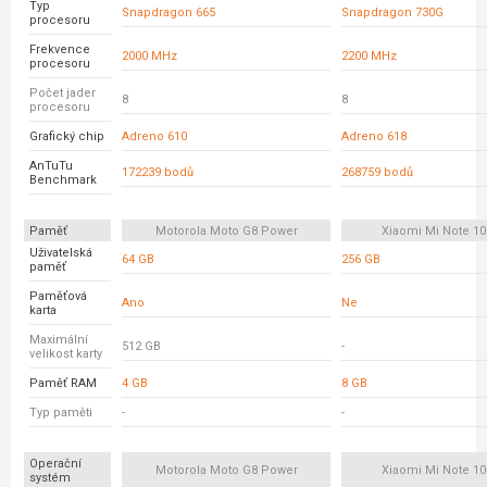
Typ
Snapdragon 665
Snapdragon 730G
procesoru
Frekvence
2000 MHz
2200 MHz
procesoru
Počet jader
8
8
procesoru
Grafický chip
Adreno 610
Adreno 618
AnTuTu
172239 bodů
268759 bodů
Benchmark
Paměť
Motorola Moto G8 Power
Xiaomi Mi Note 10
Uživatelská
64 GB
256 GB
paměť
Paměťová
Ano
Ne
karta
Maximální
512 GB
-
velikost karty
Paměť RAM
4 GB
8 GB
Typ paměti
-
-
Operační
Motorola Moto G8 Power
Xiaomi Mi Note 10
systém