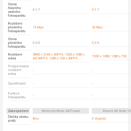
Clona
hlavního
f/1.7
f/1.7
zadního
fotoaparátu
Rozlišení
předního
16 Mpx
32 Mpx
fotoaparátu
Clona
předního
f/2.0
f/2.0
fotoaparátu
Rozlišení
3840 × 2160 v 30FPS; 1920 x 1080 v
1920 × 1080; 1280 x 720
videa
60/30FPS; 1280 x 720 v 30FPS
Podporovaná
rozlišení
-
-
videa
Zaostřování
-
-
Funkce
-
-
fotoaparátu
Zabezpečení
Motorola Moto G8 Power
Xiaomi Mi Note 10
Čtečka otisku
Ano
V displeji
prstů