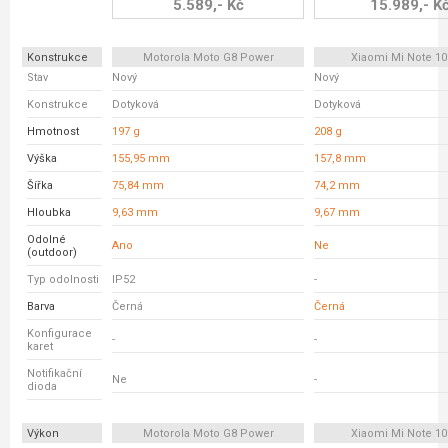
5.589,- Kč
15.989,- K
Konstrukce
Motorola Moto G8 Power
Xiaomi Mi Note 10
Stav
Nový
Nový
Konstrukce
Dotyková
Dotyková
Hmotnost
197 g
208 g
Výška
155,95 mm
157,8 mm
Šířka
75,84 mm
74,2 mm
Hloubka
9,63 mm
9,67 mm
Odolné
Ano
Ne
(outdoor)
Typ odolnosti
IP52
-
Barva
Černá
Černá
Konfigurace
-
-
karet
Notifikační
Ne
-
dioda
Výkon
Motorola Moto G8 Power
Xiaomi Mi Note 10