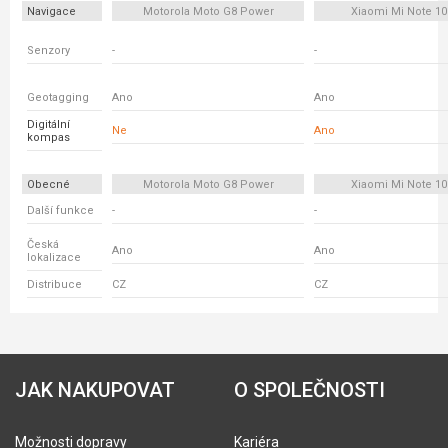
Navigace
Motorola Moto G8 Power
Xiaomi Mi Note 10
Senzory
-
-
Geotagging
Ano
Ano
Digitální
Ne
Ano
kompas
Obecné
Motorola Moto G8 Power
Xiaomi Mi Note 10
Další funkce
-
-
Česká
Ano
Ano
lokalizace
Distribuce
CZ
CZ
JAK NAKUPOVAT
O SPOLEČNOSTI
Možnosti dopravy
Kariéra