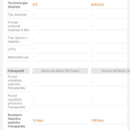
Technologie
IPS
AMOLED
displeje
Typ displeje
-
-
Poměr
velikosti
-
-
displeje k tělu
Tvar výřezu v
-
-
displeji
LTPO
-
-
Maximální jas
-
-
Fotoaparát
Motorola Moto G8 Power
Xiaomi Mi Note 10
Počet
objektivů
-
-
zadního
fotoaparátu
Počet
objektivů
-
-
předního
fotoaparátu
Rozlišení
hlavního
16 Mpx
108 Mpx
zadního
fotoaparátu