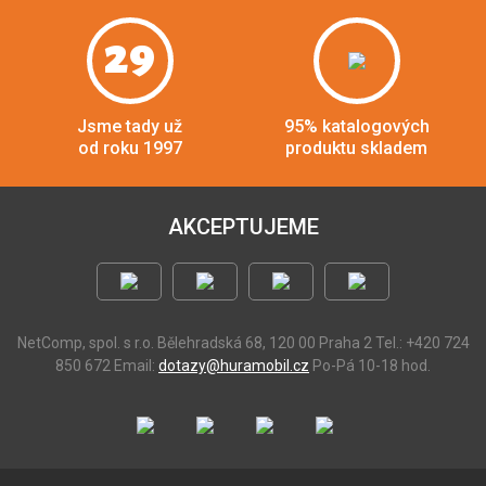
29
Jsme tady už
95% katalogových
od roku 1997
produktu skladem
AKCEPTUJEME
NetComp, spol. s r.o.
Bělehradská 68, 120 00 Praha 2
Tel.: +420 724
850 672
Email:
dotazy@huramobil.cz
Po-Pá 10-18 hod.