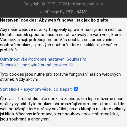
Copyright © 1997 - 2026 NetComp, spol. s r.o.
webDesign By:
PESL.NAME
Nastavení cookies: Aby web fungoval, tak jak ho znáte
Aby naše webové stránky fungovaly správně, našli jste na nich, co
hledáte, ušetřili spoustu času a nezobrazovaly se vám věci, které
Vás nezajímají, potřebujeme od Vás souhlas se zpracováním
souborů cookies, tj. malých souborů, které se ukládají ve vašem
prohlížeči.
Odmítnout vše
Podrobné nastavení
Souhlasím
Technické - nezbytně nutné cookies
Tyto cookies jsou nutné pro správné fungování našich webových
stránek. Vždy aktivní.
Statistické - abychom věděli co zlepšit
Čím víc lidí má statistické cookies zapnuté, tím lépe můžeme naše
stránky vyladit. Tyto cookies shromažďují informace o tom, jak lidé
web používají, které stránky navštívili, na co klikají. a na které odkazy
jsi klikla. Všechny informace, které soubory cookie shromažďují,
jsou souhrnné a anonymní.