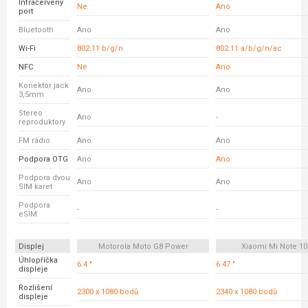
Infračervený
Ne
Ano
port
Bluetooth
Ano
Ano
Wi-Fi
802.11 b/g/n
802.11 a/b/g/n/ac
NFC
Ne
Ano
Konektor jack
Ano
Ano
3,5mm
Stereo
Ano
-
reproduktory
FM rádio
Ano
Ano
Podpora OTG
Ano
Ano
Podpora dvou
Ano
Ano
SIM karet
Podpora
-
-
eSIM
Displej
Motorola Moto G8 Power
Xiaomi Mi Note 10
Úhlopříčka
6.4 "
6.47 "
displeje
Rozlišení
2300 x 1080 bodů
2340 x 1080 bodů
displeje