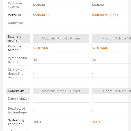
Operační
Android
Android
systém
Verze OS
Android 10
Android 9.0 (Pie)
Nadstavba
-
-
Baterie a
Motorola Moto G8 Power
Xiaomi Mi Note 10
nabíjení
Kapacita
5000 mAh
5260 mAh
baterie
Vyměnitelná
Ne
Ne
baterie
Max. výkon
drátového
-
-
nabíjení
Konektivita
Motorola Moto G8 Power
Xiaomi Mi Note 10
Datové služby
-
-
Bezdrátové
-
-
technologie
Systémový
USB-C
USB-C
konektor