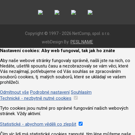
Copyright © 1997 - 2026 NetComp, spol. s r.o.
webDesign By:
PESL.NAME
Nastavení cookies: Aby web fungoval, tak jak ho znáte
Aby naše webové stránky fungovaly správně, našli jste na nich, co
hledáte, ušetřili spoustu času a nezobrazovaly se vám věci, které
Vás nezajímají, potřebujeme od Vás souhlas se zpracováním
souborů cookies, tj. malých souborů, které se ukládají ve vašem
prohlížeči.
Odmítnout vše
Podrobné nastavení
Souhlasím
Technické - nezbytně nutné cookies
Tyto cookies jsou nutné pro správné fungování našich webových
stránek. Vždy aktivní.
Statistické - abychom věděli co zlepšit
Čím víc lidí má statistické cookies zapnuté, tím lépe můžeme naše