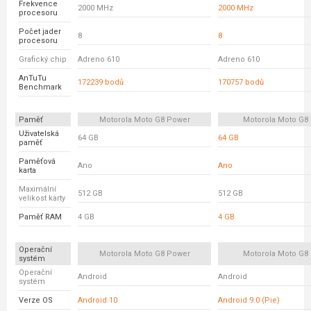
Frekvence
2000 MHz
2000 MHz
procesoru
Počet jader
8
8
procesoru
Grafický chip
Adreno 610
Adreno 610
AnTuTu
172239 bodů
170757 bodů
Benchmark
Paměť
Motorola Moto G8 Power
Motorola Moto G8 
Uživatelská
64 GB
64 GB
paměť
Paměťová
Ano
Ano
karta
Maximální
512 GB
512 GB
velikost karty
Paměť RAM
4 GB
4 GB
Operační
Motorola Moto G8 Power
Motorola Moto G8 
systém
Operační
Android
Android
systém
Verze OS
Android 10
Android 9.0 (Pie)