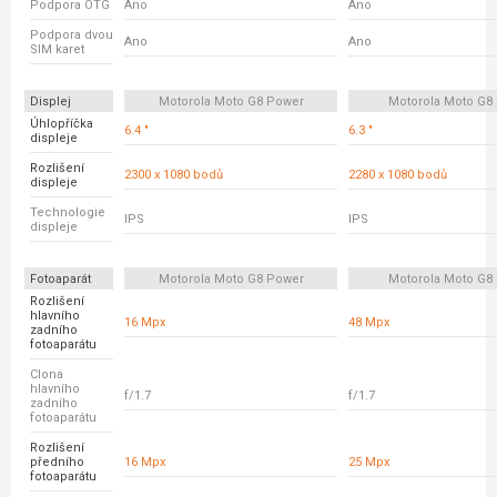
Podpora OTG
Ano
Ano
Podpora dvou
Ano
Ano
SIM karet
Displej
Motorola Moto G8 Power
Motorola Moto G8 
Úhlopříčka
6.4 "
6.3 "
displeje
Rozlišení
2300 x 1080 bodů
2280 x 1080 bodů
displeje
Technologie
IPS
IPS
displeje
Fotoaparát
Motorola Moto G8 Power
Motorola Moto G8 
Rozlišení
hlavního
16 Mpx
48 Mpx
zadního
fotoaparátu
Clona
hlavního
f/1.7
f/1.7
zadního
fotoaparátu
Rozlišení
předního
16 Mpx
25 Mpx
fotoaparátu