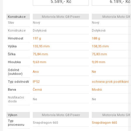
5.589,- Kč
6.189,- Kč
Konstrukce
Motorola Moto G8 Power
Motorola Moto G8 
Stav
Nový
Nový
Konstrukce
Dotyková
Dotyková
Hmotnost
197 g
188 g
Výška
155,95 mm
158,35 mm
Šířka
75,84 mm
75,83 mm
Hloubka
9,63 mm
9,09 mm
Odolné
Ano
Ne
(outdoor)
Typ odolnosti
IP52
ochrana proti postříkání
Barva
Černá
Modrá
Notifikační
Ne
Ne
dioda
Výkon
Motorola Moto G8 Power
Motorola Moto G8 
Typ
Snapdragon 665
Snapdragon 665
procesoru