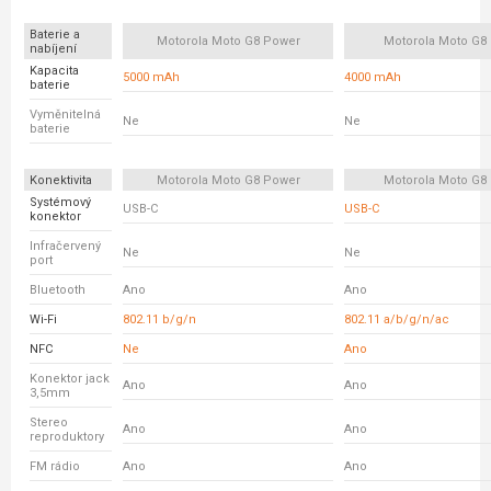
Baterie a
Motorola Moto G8 Power
Motorola Moto G8 
nabíjení
Kapacita
5000 mAh
4000 mAh
baterie
Vyměnitelná
Ne
Ne
baterie
Konektivita
Motorola Moto G8 Power
Motorola Moto G8 
Systémový
USB-C
USB-C
konektor
Infračervený
Ne
Ne
port
Bluetooth
Ano
Ano
Wi-Fi
802.11 b/g/n
802.11 a/b/g/n/ac
NFC
Ne
Ano
Konektor jack
Ano
Ano
3,5mm
Stereo
Ano
Ano
reproduktory
FM rádio
Ano
Ano