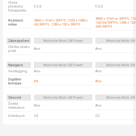
Clona
předního
f/2.0
f/2.0
fotoaparátu
3840 × 2160 ve 30FPS; 192
Rozlišení
3840 × 2160 v 30FPS; 1920 x 1080 v
120/60/30FPS; 1280 x 720
videa
60/30FPS; 1280 x 720 v 30FPS
240/30FPS
Zabezpečení
Motorola Moto G8 Power
Motorola Moto G8 
Čtečka otisku
Ano
Ano
prstů
Navigace
Motorola Moto G8 Power
Motorola Moto G8 
Geotagging
Ano
Ano
Digitální
Ne
Ano
kompas
Obecné
Motorola Moto G8 Power
Motorola Moto G8 
Česká
Ano
Ano
lokalizace
Distribuce
CZ
CZ