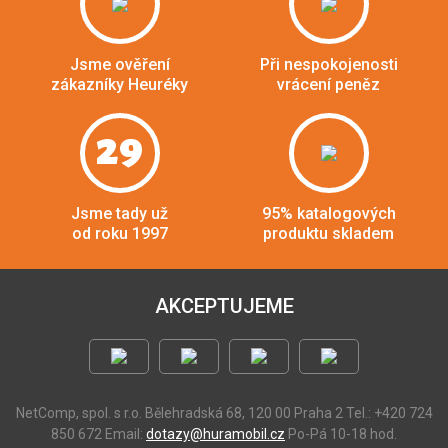
Jsme ověření
Při nespokojenosti
zákazníky Heuréky
vrácení peněz
29
Jsme tady už
95% katalogových
od roku 1997
produktu skladem
AKCEPTUJEME
NetComp, spol. s r.o.
Bělehradská 68, 120 00 Praha 2
Tel.: +420 724
850 672
Email:
dotazy@huramobil.cz
Po-Pá 10-18 hod.