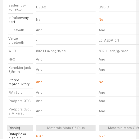
Systémový
USB-C
USB-C
konektor
Infračervený
Ne
Ne
port
Bluetooth
Ano
Ano
Verze
-
LE, A2DP, 5.1
bluetooth
Wi-Fi
802.11 a/b/g/n/ac
802.11 a/b/g/n/ac
NFC
Ano
Ano
Konektor jack
Ano
Ano
3,5mm
Stereo
Ano
Ne
reproduktory
FM rádio
Ano
Ano
Podpora OTG
Ano
Ano
Podpora dvou
Ano
Ano
SIM karet
Displej
Motorola Moto G8 Plus
Motorola Moto G 5
Úhlopříčka
6.3 "
6.7 "
displeje