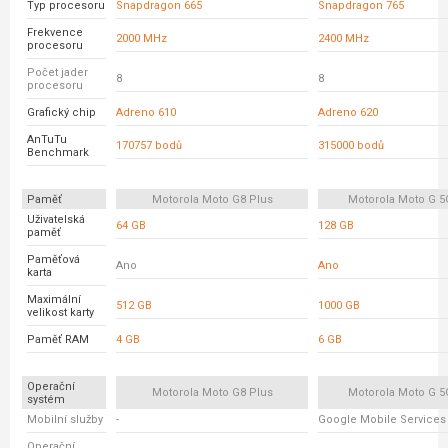
Typ procesoru
Snapdragon 665
Snapdragon 765
Frekvence
2000 MHz
2400 MHz
procesoru
Počet jader
8
8
procesoru
Grafický chip
Adreno 610
Adreno 620
AnTuTu
170757 bodů
315000 bodů
Benchmark
Paměť
Motorola Moto G8 Plus
Motorola Moto G 5
Uživatelská
64 GB
128 GB
paměť
Paměťová
Ano
Ano
karta
Maximální
512 GB
1000 GB
velikost karty
Paměť RAM
4 GB
6 GB
Operační
Motorola Moto G8 Plus
Motorola Moto G 5
systém
Mobilní služby
-
Google Mobile Services
Operační