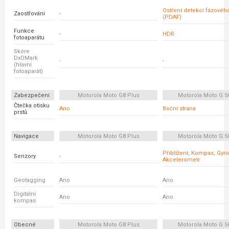
Ostření detekcí fázovéh
Zaostřování
-
(PDAF)
Funkce
-
HDR
fotoaparátu
Skóre
DxOMark
-
-
(hlavní
fotoaparát)
Zabezpečení
Motorola Moto G8 Plus
Motorola Moto G 5
Čtečka otisku
Ano
Boční strana
prstů
Navigace
Motorola Moto G8 Plus
Motorola Moto G 5
Přiblížení, Kompas, Gyr
Senzory
-
Akcelerometr
Geotagging
Ano
Ano
Digitální
Ano
Ano
kompas
Obecné
Motorola Moto G8 Plus
Motorola Moto G 5