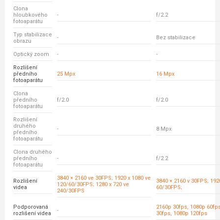
Clona
hloubkového
-
f/2.2
fotoaparátu
Typ stabilizace
-
Bez stabilizace
obrazu
Optický zoom
-
-
Rozlišení
předního
25 Mpx
16 Mpx
fotoaparátu
Clona
předního
f/2.0
f/2.0
fotoaparátu
Rozlišení
druhého
-
8 Mpx
předního
fotoaparátu
Clona druhého
předního
-
f/2.2
fotoaparátu
3840 × 2160 ve 30FPS; 1920 x 1080 ve
Rozlišení
3840 × 2160 v 30FPS; 192
120/60/30FPS; 1280 x 720 ve
videa
60/30FPS;
240/30FPS
Podporovaná
2160p 30fps, 1080p 60fp
-
rozlišení videa
30fps, 1080p 120fps