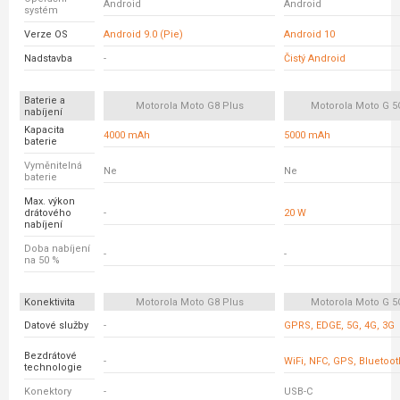
Android
Android
systém
Verze OS
Android 9.0 (Pie)
Android 10
Nadstavba
-
Čistý Android
Baterie a
Motorola Moto G8 Plus
Motorola Moto G 5
nabíjení
Kapacita
4000 mAh
5000 mAh
baterie
Vyměnitelná
Ne
Ne
baterie
Max. výkon
drátového
-
20 W
nabíjení
Doba nabíjení
-
-
na 50 %
Konektivita
Motorola Moto G8 Plus
Motorola Moto G 5
Datové služby
-
GPRS, EDGE, 5G, 4G, 3G
Bezdrátové
-
WiFi, NFC, GPS, Bluetoot
technologie
Konektory
-
USB-C