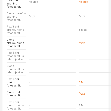
hlavního
48 Mpx
48 Mpx
zadního
fotoaparátu
Clona hlavního
zadního
f/1.7
f/1.7
fotoaparátu
Rozlišení
širokoúhlého
-
8 Mpx
fotoaparátu
Clona
širokoúhlého
-
f/2.2
fotoaparátu
Rozlišení
fotoaparátu s
-
-
teleobjektivem
Clona
fotoaparátu s
-
-
teleobjektivem
Rozlišení
makro
-
5 Mpx
fotoaparátu
Clona makro
-
f/2.2
fotoaparátu
Rozlišení
hloubkového
-
2 Mpx
fotoaparátu