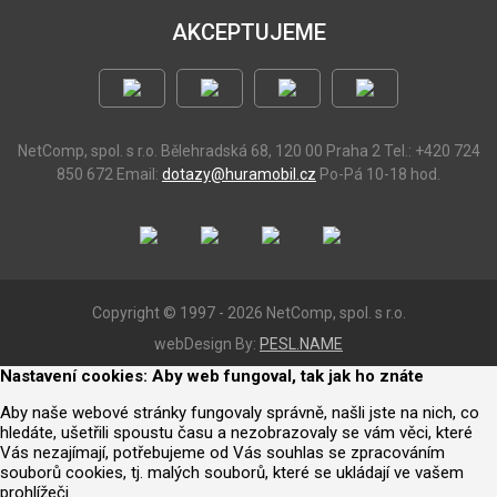
AKCEPTUJEME
NetComp, spol. s r.o.
Bělehradská 68, 120 00 Praha 2
Tel.: +420 724
850 672
Email:
dotazy@huramobil.cz
Po-Pá 10-18 hod.
Copyright © 1997 - 2026 NetComp, spol. s r.o.
webDesign By:
PESL.NAME
Nastavení cookies: Aby web fungoval, tak jak ho znáte
Aby naše webové stránky fungovaly správně, našli jste na nich, co
hledáte, ušetřili spoustu času a nezobrazovaly se vám věci, které
Vás nezajímají, potřebujeme od Vás souhlas se zpracováním
souborů cookies, tj. malých souborů, které se ukládají ve vašem
prohlížeči.