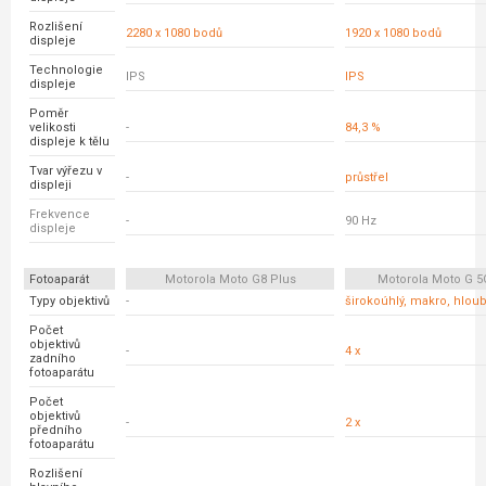
Rozlišení
2280 x 1080 bodů
1920 x 1080 bodů
displeje
Technologie
IPS
IPS
displeje
Poměr
velikosti
-
84,3 %
displeje k tělu
Tvar výřezu v
-
průstřel
displeji
Frekvence
-
90 Hz
displeje
Fotoaparát
Motorola Moto G8 Plus
Motorola Moto G 5
Typy objektivů
-
širokoúhlý, makro, hlou
Počet
objektivů
-
4 x
zadního
fotoaparátu
Počet
objektivů
-
2 x
předního
fotoaparátu
Rozlišení