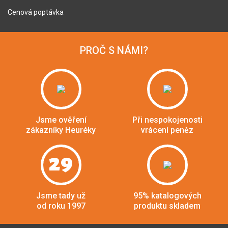
Cenová poptávka
PROČ S NÁMI?
Jsme ověření
Při nespokojenosti
zákazníky Heuréky
vrácení peněz
29
Jsme tady už
95% katalogových
od roku 1997
produktu skladem