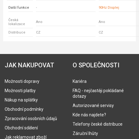
Další funkce
-
90Hz Displej
Česká
Ano
Ano
lokalizace
Distribuce
CZ
CZ
JAK NAKUPOVAT
O SPOLEČNOSTI
Možnosti dopravy
Kariéra
Možnosti platby
FAQ - nejčastěji pokládané
dotazy
Nákup na splátky
Autorizované servisy
Obchodní podmínky
Kde nás najdete?
Zpracování osobních údajů
Telefony české distribuce
Obchodní sdělení
Záruční lhůty
Jak reklamovat zboží