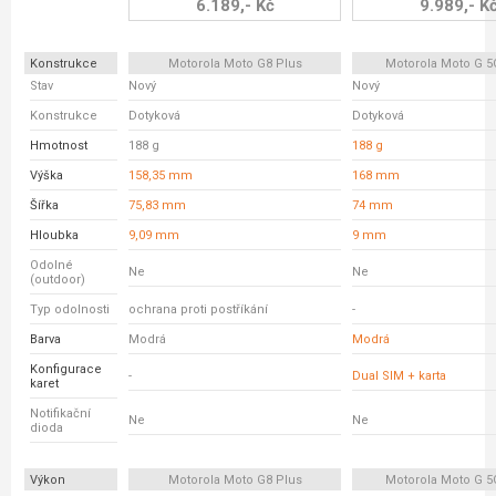
6.189,- Kč
9.989,- K
Konstrukce
Motorola Moto G8 Plus
Motorola Moto G 5
Stav
Nový
Nový
Konstrukce
Dotyková
Dotyková
Hmotnost
188 g
188 g
Výška
158,35 mm
168 mm
Šířka
75,83 mm
74 mm
Hloubka
9,09 mm
9 mm
Odolné
Ne
Ne
(outdoor)
Typ odolnosti
ochrana proti postříkání
-
Barva
Modrá
Modrá
Konfigurace
-
Dual SIM + karta
karet
Notifikační
Ne
Ne
dioda
Výkon
Motorola Moto G8 Plus
Motorola Moto G 5