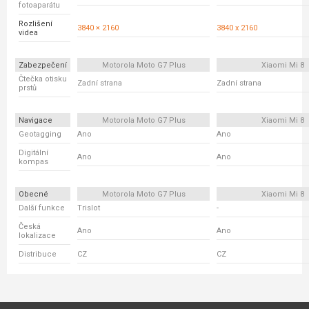
fotoaparátu
Rozlišení
3840 × 2160
3840 x 2160
videa
Zabezpečení
Motorola Moto G7 Plus
Xiaomi Mi 8
Čtečka otisku
Zadní strana
Zadní strana
prstů
Navigace
Motorola Moto G7 Plus
Xiaomi Mi 8
Geotagging
Ano
Ano
Digitální
Ano
Ano
kompas
Obecné
Motorola Moto G7 Plus
Xiaomi Mi 8
Další funkce
Trislot
-
Česká
Ano
Ano
lokalizace
Distribuce
CZ
CZ