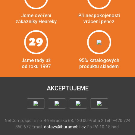
Jsme ověření
Při nespokojenosti
zákazníky Heuréky
vrácení peněz
29
Jsme tady už
95% katalogových
od roku 1997
produktu skladem
AKCEPTUJEME
NetComp, spol. s r.o.
Bělehradská 68, 120 00 Praha 2
Tel.: +420 724
850 672
Email:
dotazy@huramobil.cz
Po-Pá 10-18 hod.