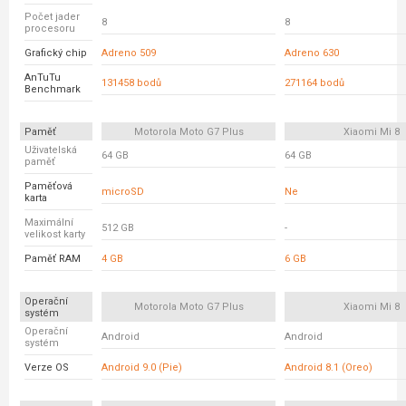
Počet jader
8
8
procesoru
Grafický chip
Adreno 509
Adreno 630
AnTuTu
131458 bodů
271164 bodů
Benchmark
Paměť
Motorola Moto G7 Plus
Xiaomi Mi 8
Uživatelská
64 GB
64 GB
paměť
Paměťová
microSD
Ne
karta
Maximální
512 GB
-
velikost karty
Paměť RAM
4 GB
6 GB
Operační
Motorola Moto G7 Plus
Xiaomi Mi 8
systém
Operační
Android
Android
systém
Verze OS
Android 9.0 (Pie)
Android 8.1 (Oreo)