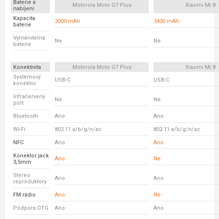
Baterie a
Motorola Moto G7 Plus
Xiaomi Mi 8
nabíjení
Kapacita
3000 mAh
3400 mAh
baterie
Vyměnitelná
Ne
Ne
baterie
Konektivita
Motorola Moto G7 Plus
Xiaomi Mi 8
Systémový
USB-C
USB-C
konektor
Infračervený
Ne
Ne
port
Bluetooth
Ano
Ano
Wi-Fi
802.11 a/b/g/n/ac
802.11 a/b/g/n/ac
NFC
Ano
Ano
Konektor jack
Ano
Ne
3,5mm
Stereo
Ano
Ano
reproduktory
FM rádio
Ano
Ne
Podpora OTG
Ano
Ano