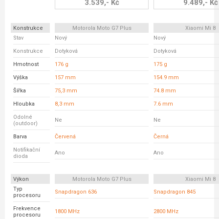
3.539,- Kč
9.489,- Kč
Konstrukce
Motorola Moto G7 Plus
Xiaomi Mi 8
Stav
Nový
Nový
Konstrukce
Dotyková
Dotyková
Hmotnost
176 g
175 g
Výška
157 mm
154.9 mm
Šířka
75,3 mm
74.8 mm
Hloubka
8,3 mm
7.6 mm
Odolné
Ne
Ne
(outdoor)
Barva
Červená
Černá
Notifikační
Ano
Ano
dioda
Výkon
Motorola Moto G7 Plus
Xiaomi Mi 8
Typ
Snapdragon 636
Snapdragon 845
procesoru
Frekvence
1800 MHz
2800 MHz
procesoru