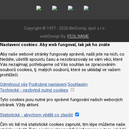
Copyright © 1997 - 2026 NetComp, spol. s r.o.
webDesign By:
PESL.NAME
Nastavení cookies: Aby web fungoval, tak jak ho znáte
Aby naše webové stránky fungovaly správně, našli jste na nich, co
hledáte, ušetřili spoustu času a nezobrazovaly se vám věci, které
Vás nezajímají, potřebujeme od Vás souhlas se zpracováním
souborů cookies, tj. malých souborů, které se ukládají ve vašem
prohlížeči.
Odmítnout vše
Podrobné nastavení
Souhlasím
Technické - nezbytně nutné cookies
Tyto cookies jsou nutné pro správné fungování našich webových
stránek. Vždy aktivní.
Statistické - abychom věděli co zlepšit
Čím víc lidí má statistické cookies zapnuté, tím lépe můžeme naše