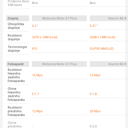
Podpora dvou
Ano
Ano
SIM karet
Displej
Motorola Moto G7 Plus
Xiaomi Mi 8
Úhlopříčka
6.2 "
6.21 "
displeje
Rozlišení
2270 x 1080 bodů
2248 x 1080 bodů
displeje
Technologie
IPS
SUPER AMOLED
displeje
Fotoaparát
Motorola Moto G7 Plus
Xiaomi Mi 8
Rozlišení
hlavního
16 Mpx
12 Mpx
zadního
fotoaparátu
Clona
hlavního
f/1.7
f/1.8
zadního
fotoaparátu
Rozlišení
předního
12 Mpx
20 Mpx
fotoaparátu
Clona
předního
-
f/2.0