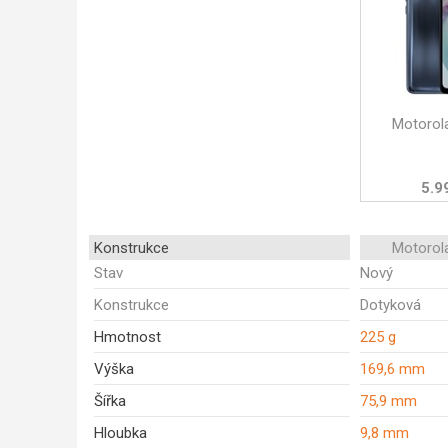
Motorol
5.9
Konstrukce
Motorol
Stav
Nový
Konstrukce
Dotyková
Hmotnost
225 g
Výška
169,6 mm
Šířka
75,9 mm
Hloubka
9,8 mm