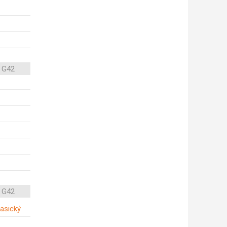
 G42
 G42
lasický