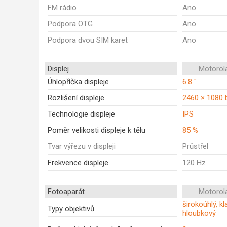
FM rádio
Ano
Podpora OTG
Ano
Podpora dvou SIM karet
Ano
Displej
Motorol
Úhlopříčka displeje
6.8 "
Rozlišení displeje
2460 × 1080 
Technologie displeje
IPS
Poměr velikosti displeje k tělu
85 %
Tvar výřezu v displeji
Průstřel
Frekvence displeje
120 Hz
Fotoaparát
Motorol
širokoúhlý, kl
Typy objektivů
hloubkový