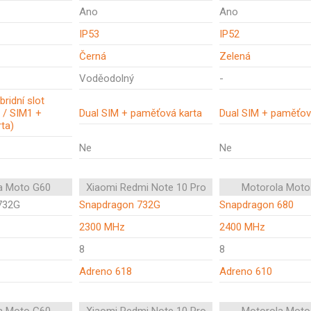
Ano
Ano
IP53
IP52
Černá
Zelená
Voděodolný
-
bridní slot
 / SIM1 +
Dual SIM + paměťová karta
Dual SIM + paměťov
ta)
Ne
Ne
a Moto G60
Xiaomi Redmi Note 10 Pro
Motorola Moto
732G
Snapdragon 732G
Snapdragon 680
2300 MHz
2400 MHz
8
8
Adreno 618
Adreno 610