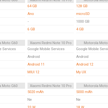
a Moto G60
Xiaomi Redmi Note 10 Pro
Motorola Moto
64 GB
128 GB
Ano
microSD
-
1000 GB
6 GB
4 GB
a Moto G60
Xiaomi Redmi Note 10 Pro
Motorola Moto
e Services
Google Mobile Services
Google Mobile Serv
Android
Android
Android 11
Android 12
MIUI 12
My UX
a Moto G60
Xiaomi Redmi Note 10 Pro
Motorola Moto
5020 mAh
5000 mAh
Ne
Ne
33 W
18 W