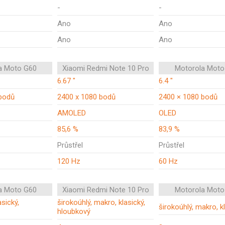
-
-
Ano
Ano
Ano
Ano
a Moto G60
Xiaomi Redmi Note 10 Pro
Motorola Moto
6.67 "
6.4 "
bodů
2400 x 1080 bodů
2400 × 1080 bodů
AMOLED
OLED
85,6 %
83,9 %
Průstřel
Průstřel
120 Hz
60 Hz
a Moto G60
Xiaomi Redmi Note 10 Pro
Motorola Moto
asický,
širokoúhlý, makro, klasický,
širokoúhlý, makro, k
hloubkový