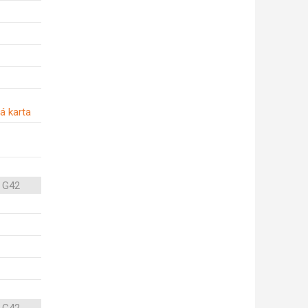
á karta
 G42