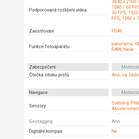
3840 x 2160 /
1080 / 60 FPS
Podporovaná rozlišení videa
30 FPS, 1920
FPS, 1280 x 
Zaostřování
PDAF
panorama, HD
Funkce fotoaparátu
RAW, blesk
Zabezpečení
Motorol
Čtečka otisku prstů
Ano, na záde
Navigace
Motorol
Světelný, Přib
Senzory
Akceleromet
Geotagging
Ano
Digitální kompas
Ne