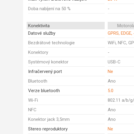
Doba nabíjení na 50 %
-
Konektivita
Motorol
Datové služby
GPRS, EDGE, 
Bezdrátové technologie
WiFi, NFC, GP
Konektory
-
Systémový konektor
USB-C
Infračervený port
Ne
Bluetooth
Ano
Verze bluetooth
5.0
Wi-Fi
802.11 a/b/g
NFC
Ano
Konektor jack 3,5mm
Ano
Stereo reproduktory
Ne