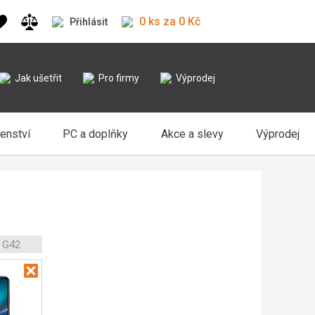
0 ks za 0 Kč
Přihlásit
Jak ušetřit
Pro firmy
Výprodej
šenství
PC a doplňky
Akce a slevy
Výprodej
 G42