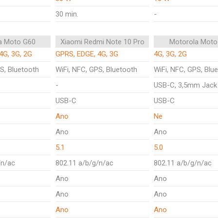
30 min.
-
a Moto G60
Xiaomi Redmi Note 10 Pro
Motorola Moto
4G, 3G, 2G
GPRS, EDGE, 4G, 3G
4G, 3G, 2G
S, Bluetooth
WiFi, NFC, GPS, Bluetooth
WiFi, NFC, GPS, Blu
-
USB-C, 3,5mm Jack
USB-C
USB-C
Ano
Ne
Ano
Ano
5.1
5.0
/n/ac
802.11 a/b/g/n/ac
802.11 a/b/g/n/ac
Ano
Ano
Ano
Ano
Ano
Ano