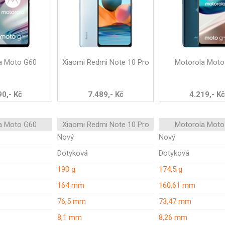
a Moto G60
Xiaomi Redmi Note 10 Pro
Motorola Moto
90,- Kč
7.489,- Kč
4.219,- Kč
a Moto G60
Xiaomi Redmi Note 10 Pro
Motorola Moto
Nový
Nový
Dotyková
Dotyková
193 g
174,5 g
164 mm
160,61 mm
76,5 mm
73,47 mm
8,1 mm
8,26 mm