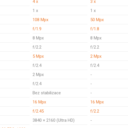
4 x
3 x
1 x
1 x
108 Mpx
50 Mpx
f/1.9
f/1.8
8 Mpx
8 Mpx
f/2.2
f/2.2
5 Mpx
2 Mpx
f/2.4
f/2.4
2 Mpx
-
f/2.4
-
Bez stabilizace
-
16 Mpx
16 Mpx
f/2.45
f/2.2
3840 × 2160 (Ultra HD)
-