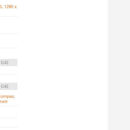
S, 1280 x
 G42
 G42
, Kompas,
metr