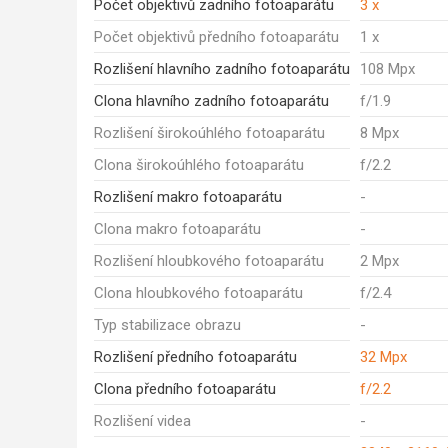
Počet objektivů zadního fotoaparátu
3 x
Počet objektivů předního fotoaparátu
1 x
Rozlišení hlavního zadního fotoaparátu
108 Mpx
Clona hlavního zadního fotoaparátu
f/1.9
Rozlišení širokoúhlého fotoaparátu
8 Mpx
Clona širokoúhlého fotoaparátu
f/2.2
Rozlišení makro fotoaparátu
-
Clona makro fotoaparátu
-
Rozlišení hloubkového fotoaparátu
2 Mpx
Clona hloubkového fotoaparátu
f/2.4
Typ stabilizace obrazu
-
Rozlišení předního fotoaparátu
32 Mpx
Clona předního fotoaparátu
f/2.2
Rozlišení videa
-