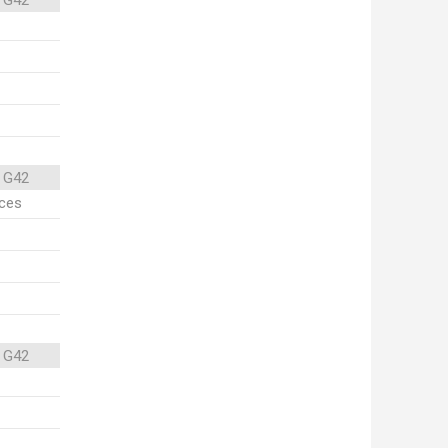
 G42
 G42
ices
 G42