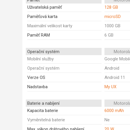
Paměť
Motorol
Uživatelská paměť
128 GB
Paměťová karta
microSD
Maximální velikost karty
1000 GB
Paměť RAM
6 GB
Operační systém
Motorol
Mobilní služby
Google Mobil
Operační systém
Android
Verze OS
Android 11
Nadstavba
My UX
Baterie a nabíjení
Motorol
Kapacita baterie
6000 mAh
Vyměnitelná baterie
Ne
Max. výkon drátového nabíjení
20 W