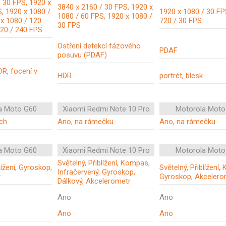
 30 FPS, 1920 x
3840 x 2160 / 30 FPS, 1920 x
, 1920 x 1080 /
1920 x 1080 / 30 FP
1080 / 60 FPS, 1920 x 1080 /
 x 1080 / 120
720 / 30 FPS
30 FPS
720 / 240 FPS
Ostření detekcí fázového
PDAF
posuvu (PDAF)
R, focení v
HDR
portrét, blesk
a Moto G60
Xiaomi Redmi Note 10 Pro
Motorola Moto
ch
Ano, na rámečku
Ano, na rámečku
a Moto G60
Xiaomi Redmi Note 10 Pro
Motorola Moto
Světelný, Přiblížení, Kompas,
lížení, Gyroskop,
Světelný, Přiblížení
Infračervený, Gyroskop,
r
Gyroskop, Akcelero
Dálkový, Akcelerometr
Ano
Ano
Ano
Ano