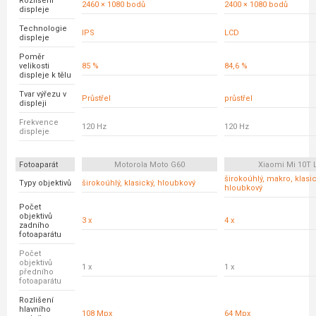
Rozlišení
2460 × 1080 bodů
2400 × 1080 bodů
displeje
Technologie
IPS
LCD
displeje
Poměr
velikosti
85 %
84,6 %
displeje k tělu
Tvar výřezu v
Průstřel
průstřel
displeji
Frekvence
120 Hz
120 Hz
displeje
Fotoaparát
Motorola Moto G60
Xiaomi Mi 10T L
širokoúhlý, makro, klasic
Typy objektivů
širokoúhlý, klasický, hloubkový
hloubkový
Počet
objektivů
3 x
4 x
zadního
fotoaparátu
Počet
objektivů
1 x
1 x
předního
fotoaparátu
Rozlišení
hlavního
108 Mpx
64 Mpx