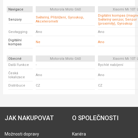
Navigace
Motorola Moto G60
Xiaomi Mi 10T L
Digitální kompas (magne
Světelný, Přiblížení, Gyroskop,
Senzory
Světelný senzor, Senzor 
Akcelerometr
(proximity), Gyroskop
Geotagging
Ano
Ano
Digitální
Ne
Ano
kompas
Obecné
Motorola Moto G60
Xiaomi Mi 10T L
Další funkce
-
Rychlé nabíjení
Česká
Ano
Ano
lokalizace
Distribuce
CZ
CZ
JAK NAKUPOVAT
O SPOLEČNOSTI
Možnosti dopravy
Kariéra