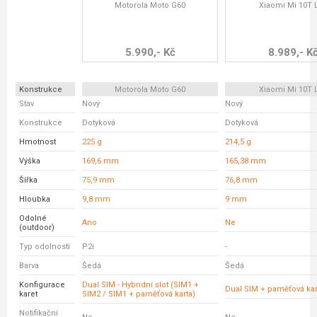
Motorola Moto G60
Xiaomi Mi 10T L
5.990,- Kč
8.989,- K
Konstrukce
Motorola Moto G60
Xiaomi Mi 10T L
Stav
Nový
Nový
Konstrukce
Dotyková
Dotyková
Hmotnost
225 g
214,5 g
Výška
169,6 mm
165,38 mm
Šířka
75,9 mm
76,8 mm
Hloubka
9,8 mm
9 mm
Odolné
Ano
Ne
(outdoor)
Typ odolnosti
P2i
-
Barva
Šedá
Šedá
Konfigurace
Dual SIM - Hybridní slot (SIM1 +
Dual SIM + paměťová kar
karet
SIM2 / SIM1 + paměťová karta)
Notifikační