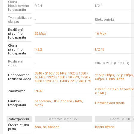
Clona
hloubkového
f/2.4
f/2.4
fotoaparátu
Typ stabilizace
-
Elektronická
obrazu
Rozlišení
předního
32 Mpx
16 Mpx
fotoaparátu
Clona
předního
f/2.2
f/2.45
fotoaparátu
Rozlišení
-
3840 × 2160 (Ultra HD)
videa
3840 x 2160 / 30 FPS, 1920 x 1080 /
Podporovaná
2160p 30fps, 720p 30fps
60 FPS, 1920 x 1080 / 30 FPS, 1920 x
rozlišení videa
60fps, 1080p 30fps
1080 / 120 FPS, 1280 x 720 / 240 FPS
Ostření detekcí fázovéh
Zaostřování
PDAF
(PDAF)
Funkce
panorama, HDR, focení v RAW,
Přisvětlovací dioda
fotoaparátu
blesk
Zabezpečení
Motorola Moto G60
Xiaomi Mi 10T L
Čtečka otisku
Ano, na zádech
Boční strana
prstů