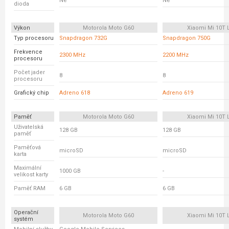
Ne
Ne
dioda
Výkon
Motorola Moto G60
Xiaomi Mi 10T L
Typ procesoru
Snapdragon 732G
Snapdragon 750G
Frekvence
2300 MHz
2200 MHz
procesoru
Počet jader
8
8
procesoru
Grafický chip
Adreno 618
Adreno 619
Paměť
Motorola Moto G60
Xiaomi Mi 10T L
Uživatelská
128 GB
128 GB
paměť
Paměťová
microSD
microSD
karta
Maximální
1000 GB
-
velikost karty
Paměť RAM
6 GB
6 GB
Operační
Motorola Moto G60
Xiaomi Mi 10T L
systém