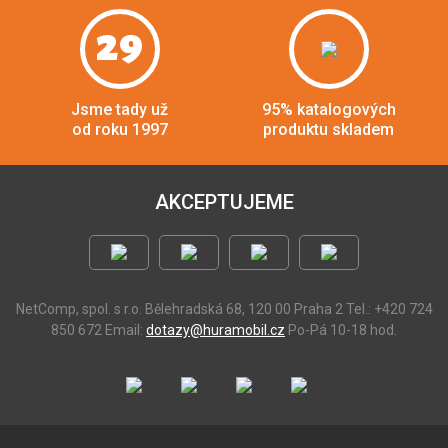
29
Jsme tady už
95% katalogových
od roku 1997
produktu skladem
AKCEPTUJEME
NetComp, spol. s r.o.
Bělehradská 68, 120 00 Praha 2
Tel.: +420 724
850 672
Email:
dotazy@huramobil.cz
Po-Pá 10-18 hod.