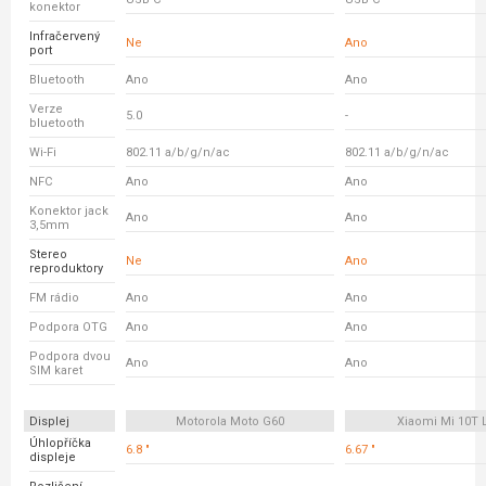
konektor
Infračervený
Ne
Ano
port
Bluetooth
Ano
Ano
Verze
5.0
-
bluetooth
Wi-Fi
802.11 a/b/g/n/ac
802.11 a/b/g/n/ac
NFC
Ano
Ano
Konektor jack
Ano
Ano
3,5mm
Stereo
Ne
Ano
reproduktory
FM rádio
Ano
Ano
Podpora OTG
Ano
Ano
Podpora dvou
Ano
Ano
SIM karet
Displej
Motorola Moto G60
Xiaomi Mi 10T L
Úhlopříčka
6.8 "
6.67 "
displeje