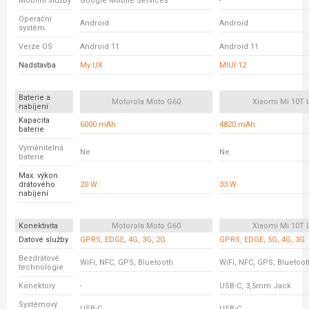
Mobilní služby
Google Mobile Services
-
Operační
Android
Android
systém
Verze OS
Android 11
Android 11
Nadstavba
My UX
MIUI 12
Baterie a
Motorola Moto G60
Xiaomi Mi 10T L
nabíjení
Kapacita
6000 mAh
4820 mAh
baterie
Vyměnitelná
Ne
Ne
baterie
Max. výkon
drátového
20 W
33 W
nabíjení
Konektivita
Motorola Moto G60
Xiaomi Mi 10T L
Datové služby
GPRS, EDGE, 4G, 3G, 2G
GPRS, EDGE, 5G, 4G, 3G
Bezdrátové
WiFi, NFC, GPS, Bluetooth
WiFi, NFC, GPS, Bluetoot
technologie
Konektory
-
USB-C, 3,5mm Jack
Systémový
USB-C
USB-C