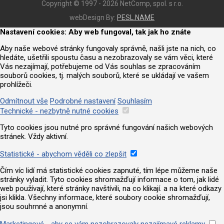
Copyright © 1997 - 2026 NetComp, spol. s r.o.
webDesign By:
PESL.NAME
Nastavení cookies: Aby web fungoval, tak jak ho znáte
Aby naše webové stránky fungovaly správně, našli jste na nich, co
hledáte, ušetřili spoustu času a nezobrazovaly se vám věci, které
Vás nezajímají, potřebujeme od Vás souhlas se zpracováním
souborů cookies, tj. malých souborů, které se ukládají ve vašem
prohlížeči.
Odmítnout vše
Podrobné nastavení
Souhlasím
Technické - nezbytně nutné cookies
Tyto cookies jsou nutné pro správné fungování našich webových
stránek. Vždy aktivní.
Statistické - abychom věděli co zlepšit
Čím víc lidí má statistické cookies zapnuté, tím lépe můžeme naše
stránky vyladit. Tyto cookies shromažďují informace o tom, jak lidé
web používají, které stránky navštívili, na co klikají. a na které odkazy
jsi klikla. Všechny informace, které soubory cookie shromažďují,
jsou souhrnné a anonymní.