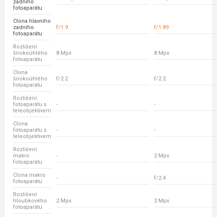
zadního
fotoaparátu
Clona hlavního
zadního
f/1.9
f/1.89
fotoaparátu
Rozlišení
širokoúhlého
8 Mpx
8 Mpx
fotoaparátu
Clona
širokoúhlého
f/2.2
f/2.2
fotoaparátu
Rozlišení
fotoaparátu s
-
-
teleobjektivem
Clona
fotoaparátu s
-
-
teleobjektivem
Rozlišení
makro
-
2 Mpx
fotoaparátu
Clona makro
-
f/2.4
fotoaparátu
Rozlišení
hloubkového
2 Mpx
2 Mpx
fotoaparátu