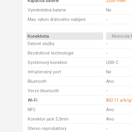
Kapacita baterie
3200 mAh
Vyměnitelná baterie
Ne
Max. výkon drátového nabíjení
-
Konektivita
Motorola 
Datové služby
-
Bezdrátové technologie
-
Systémový konektor
USB-C
Infračervený port
Ne
Bluetooth
Ano
Verze bluetooth
-
Wi-Fi
802.11 a/b/g
NFC
Ano
Konektor jack 3,5mm
Ano
Stereo reproduktory
-