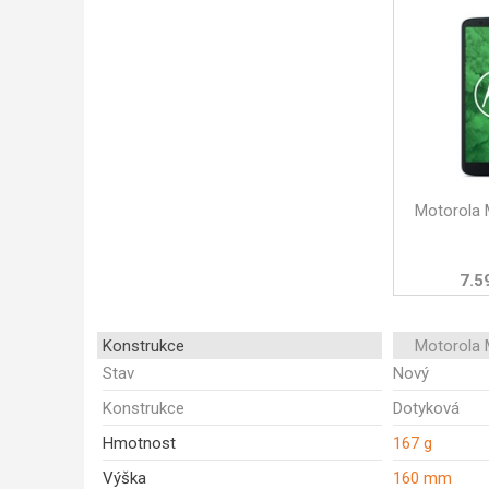
Motorola 
7.5
Konstrukce
Motorola 
Stav
Nový
Konstrukce
Dotyková
Hmotnost
167 g
Výška
160 mm