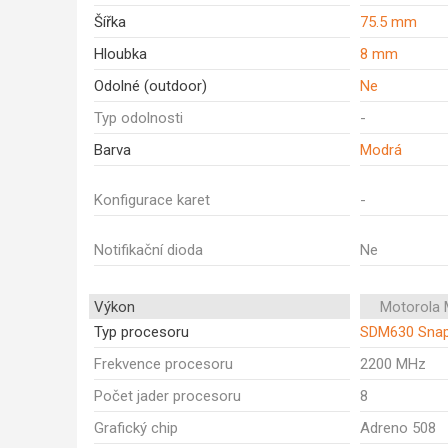
Šířka
75.5 mm
Hloubka
8 mm
Odolné (outdoor)
Ne
Typ odolnosti
-
Barva
Modrá
Konfigurace karet
-
Notifikační dioda
Ne
Výkon
Motorola 
Typ procesoru
SDM630 Snap
Frekvence procesoru
2200 MHz
Počet jader procesoru
8
Grafický chip
Adreno 508