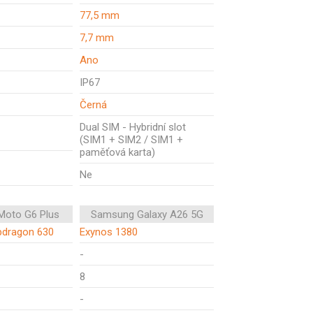
77,5 mm
7,7 mm
Ano
IP67
Černá
Dual SIM - Hybridní slot
(SIM1 + SIM2 / SIM1 +
paměťová karta)
Ne
Moto G6 Plus
Samsung Galaxy A26 5G
dragon 630
Exynos 1380
-
8
-