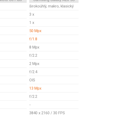
širokoúhlý, makro, klasický
3 x
1 x
50 Mpx
f/1.8
8 Mpx
f/2.2
2 Mpx
f/2.4
OIS
13 Mpx
f/2.2
-
3840 x 2160 / 30 FPS