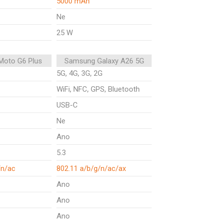
5000 mAh
Ne
25 W
Moto G6 Plus
Samsung Galaxy A26 5G
5G, 4G, 3G, 2G
WiFi, NFC, GPS, Bluetooth
USB-C
Ne
Ano
5.3
/n/ac
802.11 a/b/g/n/ac/ax
Ano
Ano
Ano