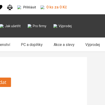
0 ks za 0 Kč
Přihlásit
Jak ušetřit
Pro firmy
Výprodej
šenství
PC a doplňky
Akce a slevy
Výprodej
dat