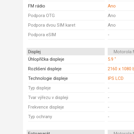
FM rádio
Ano
Podpora OTG
Ano
Podpora dvou SIM karet
Ano
Podpora eSIM
-
Displej
Motorola 
Úhlopříčka displeje
5.9 "
Rozlišení displeje
2160 x 1080 
Technologie displeje
IPS LCD
Typ displeje
-
Tvar výřezu v displeji
-
Frekvence displeje
-
Typ ochrany
-
Fotoaparát
Motorola 