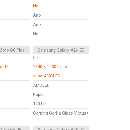
Ne
Ano
Ano
Ne
Moto G6 Plus
Samsung Galaxy A26 5G
6.7 "
bodů
2340 × 1080 bodů
superAMOLED
AMOLED
Kapka
120 Hz
Corning Gorilla Glass Victus+
Moto G6 Plus
Samsung Galaxy A26 5G