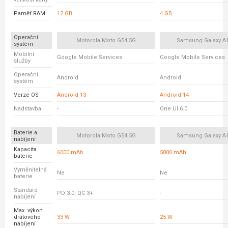
Paměť RAM
12 GB
4 GB
Operační
Motorola Moto G54 5G
Samsung Galaxy A
systém
Mobilní
Google Mobile Services
Google Mobile Services
služby
Operační
Android
Android
systém
Verze OS
Android 13
Android 14
Nadstavba
-
One UI 6.0
Baterie a
Motorola Moto G54 5G
Samsung Galaxy A
nabíjení
Kapacita
6000 mAh
5000 mAh
baterie
Vyměnitelná
Ne
Ne
baterie
Standard
PD 3.0; QC 3+
-
nabíjení
Max. výkon
drátového
33 W
25 W
nabíjení