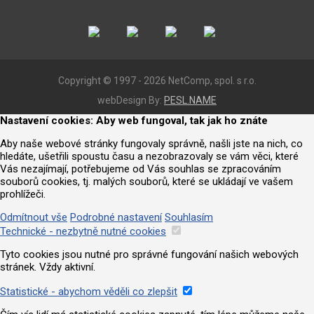
Copyright © 1997 - 2026 NetComp, spol. s r.o.
webDesign By:
PESL.NAME
Nastavení cookies: Aby web fungoval, tak jak ho znáte
Aby naše webové stránky fungovaly správně, našli jste na nich, co
hledáte, ušetřili spoustu času a nezobrazovaly se vám věci, které
Vás nezajímají, potřebujeme od Vás souhlas se zpracováním
souborů cookies, tj. malých souborů, které se ukládají ve vašem
prohlížeči.
Odmítnout vše
Podrobné nastavení
Souhlasím
Technické - nezbytně nutné cookies
Tyto cookies jsou nutné pro správné fungování našich webových
stránek. Vždy aktivní.
Statistické - abychom věděli co zlepšit