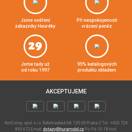
Jsme ověření
Při nespokojenosti
zákazníky Heuréky
vrácení peněz
29
Jsme tady už
95% katalogových
od roku 1997
produktu skladem
AKCEPTUJEME
NetComp, spol. s r.o.
Bělehradská 68, 120 00 Praha 2
Tel.: +420 724
850 672
Email:
dotazy@huramobil.cz
Po-Pá 10-18 hod.