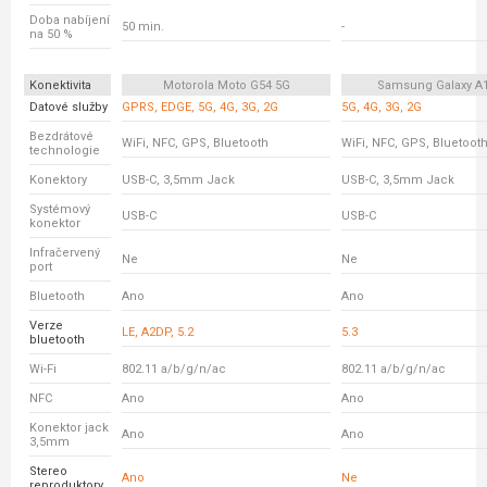
Doba nabíjení
50 min.
-
na 50 %
Konektivita
Motorola Moto G54 5G
Samsung Galaxy A
Datové služby
GPRS, EDGE, 5G, 4G, 3G, 2G
5G, 4G, 3G, 2G
Bezdrátové
WiFi, NFC, GPS, Bluetooth
WiFi, NFC, GPS, Bluetoot
technologie
Konektory
USB-C, 3,5mm Jack
USB-C, 3,5mm Jack
Systémový
USB-C
USB-C
konektor
Infračervený
Ne
Ne
port
Bluetooth
Ano
Ano
Verze
LE, A2DP, 5.2
5.3
bluetooth
Wi-Fi
802.11 a/b/g/n/ac
802.11 a/b/g/n/ac
NFC
Ano
Ano
Konektor jack
Ano
Ano
3,5mm
Stereo
Ano
Ne
reproduktory