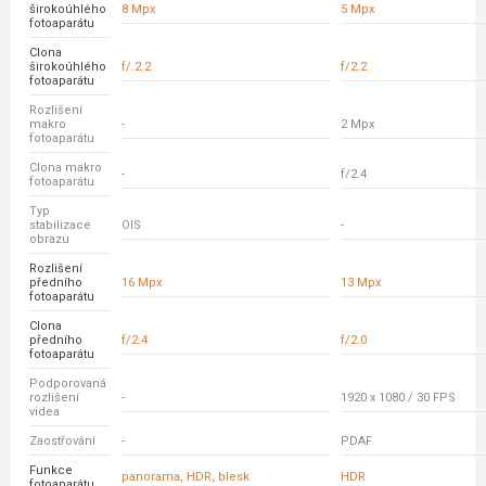
širokoúhlého
8 Mpx
5 Mpx
fotoaparátu
Clona
širokoúhlého
f/.2.2
f/2.2
fotoaparátu
Rozlišení
makro
-
2 Mpx
fotoaparátu
Clona makro
-
f/2.4
fotoaparátu
Typ
stabilizace
OIS
-
obrazu
Rozlišení
předního
16 Mpx
13 Mpx
fotoaparátu
Clona
předního
f/2.4
f/2.0
fotoaparátu
Podporovaná
rozlišení
-
1920 x 1080 / 30 FPS
videa
Zaostřování
-
PDAF
Funkce
panorama, HDR, blesk
HDR
fotoaparátu