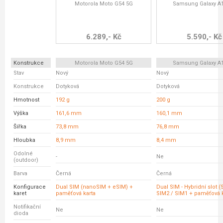
Motorola Moto G54 5G
Samsung Galaxy A
6.289,- Kč
5.590,- Kč
Konstrukce
Motorola Moto G54 5G
Samsung Galaxy A
Stav
Nový
Nový
Konstrukce
Dotyková
Dotyková
Hmotnost
192 g
200 g
Výška
161,6 mm
160,1 mm
Šířka
73,8 mm
76,8 mm
Hloubka
8,9 mm
8,4 mm
Odolné
-
Ne
(outdoor)
Barva
Černá
Černá
Konfigurace
Dual SIM (nanoSIM + eSIM) +
Dual SIM - Hybridní slot 
karet
paměťová karta
SIM2 / SIM1 + paměťová 
Notifikační
Ne
Ne
dioda