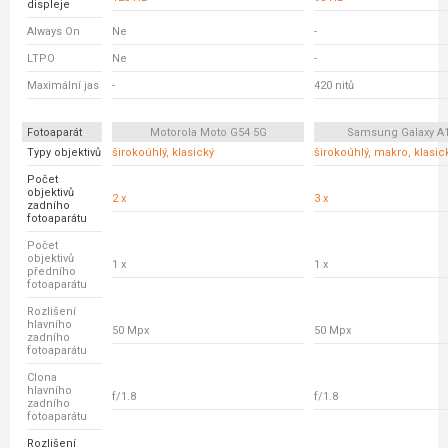
displeje
Always On
Ne
-
LTPO
Ne
-
Maximální jas
-
420 nitů
Fotoaparát
Motorola Moto G54 5G
Samsung Galaxy A
Typy objektivů
širokoúhlý, klasický
širokoúhlý, makro, klasic
Počet
objektivů
2 x
3 x
zadního
fotoaparátu
Počet
objektivů
1 x
1 x
předního
fotoaparátu
Rozlišení
hlavního
50 Mpx
50 Mpx
zadního
fotoaparátu
Clona
hlavního
f/1.8
f/1.8
zadního
fotoaparátu
Rozlišení