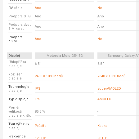
FM rádio
Ano
Ne
Podpora OTG
Ano
Ano
Podpora dvou
Ano
Ano
SIM karet
Podpora
Ano
Ne
eSIM
Displej
Motorola Moto G54 5G
Samsung Galaxy A
Úhlopříčka
6.5 "
6.5 "
displeje
Rozlišení
2400 × 1080 bodů
2340 × 1080 bodů
displeje
Technologie
IPS
superAMOLED
displeje
Typ displeje
IPS
AMOLED
Poměr
velikosti
85,5 %
-
displeje k tělu
Tvar výřezu v
Průstřel
Kapka
displeji
Frekvence
120 Hz
90 Hz