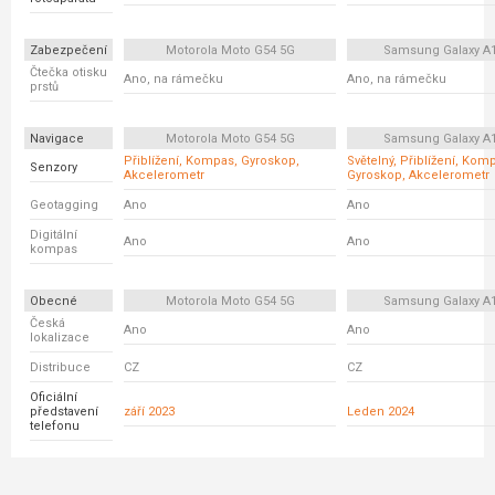
Zabezpečení
Motorola Moto G54 5G
Samsung Galaxy A
Čtečka otisku
Ano, na rámečku
Ano, na rámečku
prstů
Navigace
Motorola Moto G54 5G
Samsung Galaxy A
Přiblížení, Kompas, Gyroskop,
Světelný, Přiblížení, Kom
Senzory
Akcelerometr
Gyroskop, Akcelerometr
Geotagging
Ano
Ano
Digitální
Ano
Ano
kompas
Obecné
Motorola Moto G54 5G
Samsung Galaxy A
Česká
Ano
Ano
lokalizace
Distribuce
CZ
CZ
Oficiální
představení
září 2023
Leden 2024
telefonu