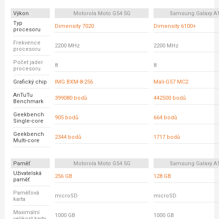
Výkon
Motorola Moto G54 5G
Samsung Galaxy A
Typ
Dimensity 7020
Dimensity 6100+
procesoru
Frekvence
2200 MHz
2200 MHz
procesoru
Počet jader
8
8
procesoru
Grafický chip
IMG BXM-8-256
Mali-G57 MC2
AnTuTu
399080 bodů
442500 bodů
Benchmark
Geekbench
905 bodů
664 bodů
Single-core
Geekbench
2344 bodů
1717 bodů
Multi-core
Paměť
Motorola Moto G54 5G
Samsung Galaxy A
Uživatelská
256 GB
128 GB
paměť
Paměťová
microSD
microSD
karta
Maximální
1000 GB
1000 GB
velikost karty