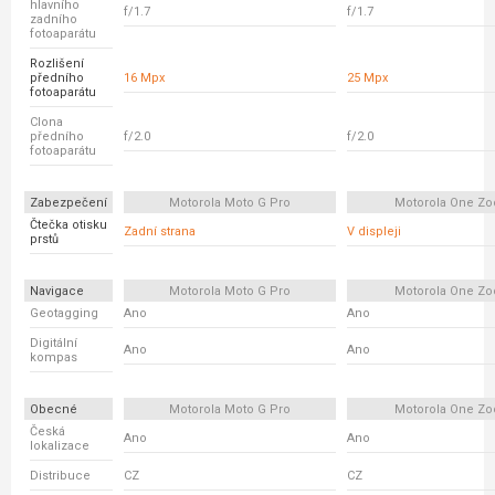
hlavního
f/1.7
f/1.7
zadního
fotoaparátu
Rozlišení
předního
16 Mpx
25 Mpx
fotoaparátu
Clona
předního
f/2.0
f/2.0
fotoaparátu
Zabezpečení
Motorola Moto G Pro
Motorola One Z
Čtečka otisku
Zadní strana
V displeji
prstů
Navigace
Motorola Moto G Pro
Motorola One Z
Geotagging
Ano
Ano
Digitální
Ano
Ano
kompas
Obecné
Motorola Moto G Pro
Motorola One Z
Česká
Ano
Ano
lokalizace
Distribuce
CZ
CZ