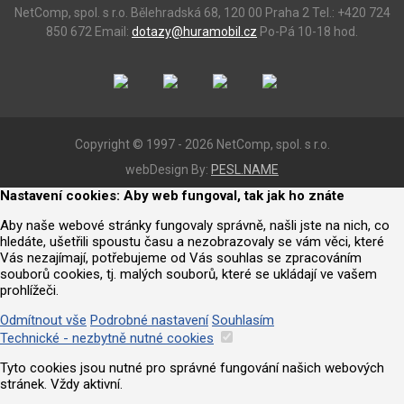
NetComp, spol. s r.o.
Bělehradská 68, 120 00 Praha 2
Tel.: +420 724
850 672
Email:
dotazy@huramobil.cz
Po-Pá 10-18 hod.
Copyright © 1997 - 2026 NetComp, spol. s r.o.
webDesign By:
PESL.NAME
Nastavení cookies: Aby web fungoval, tak jak ho znáte
Aby naše webové stránky fungovaly správně, našli jste na nich, co
hledáte, ušetřili spoustu času a nezobrazovaly se vám věci, které
Vás nezajímají, potřebujeme od Vás souhlas se zpracováním
souborů cookies, tj. malých souborů, které se ukládají ve vašem
prohlížeči.
Odmítnout vše
Podrobné nastavení
Souhlasím
Technické - nezbytně nutné cookies
Tyto cookies jsou nutné pro správné fungování našich webových
stránek. Vždy aktivní.