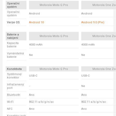
Operační
Motorola Moto G Pro
Motorola One Z
systém
Operační
Android
Android
systém
Verze OS
Android 10
Android 9.0 (Pie)
Baterie a
Motorola Moto G Pro
Motorola One Z
nabíjení
Kapacita
4000 mAh
4000 mAh
baterie
Vyměnitelná
Ne
Ne
baterie
Konektivita
Motorola Moto G Pro
Motorola One Z
Systémový
USB-C
USB-C
konektor
Infračervený
-
Ne
port
Bluetooth
Ano
Ano
Wi-Fi
802.11 a/b/g/n/ac
802.11 a/b/g/n/ac
NFC
Ano
Ano
Konektor jack