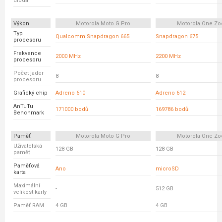
dioda
Výkon
Motorola Moto G Pro
Motorola One Z
Typ
Qualcomm Snapdragon 665
Snapdragon 675
procesoru
Frekvence
2000 MHz
2200 MHz
procesoru
Počet jader
8
8
procesoru
Grafický chip
Adreno 610
Adreno 612
AnTuTu
171000 bodů
169786 bodů
Benchmark
Paměť
Motorola Moto G Pro
Motorola One Z
Uživatelská
128 GB
128 GB
paměť
Paměťová
Ano
microSD
karta
Maximální
-
512 GB
velikost karty
Paměť RAM
4 GB
4 GB