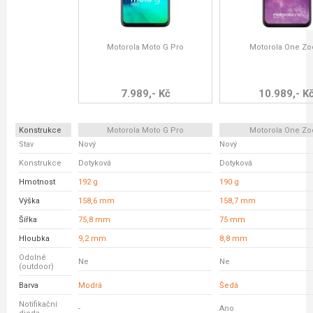
Motorola Moto G Pro
Motorola One Z
7.989,- Kč
10.989,- K
Konstrukce
Motorola Moto G Pro
Motorola One Z
Stav
Nový
Nový
Konstrukce
Dotyková
Dotyková
Hmotnost
192 g
190 g
Výška
158,6 mm
158,7 mm
Šířka
75,8 mm
75 mm
Hloubka
9,2 mm
8,8 mm
Odolné
Ne
Ne
(outdoor)
Barva
Modrá
Šedá
Notifikační
-
Ano