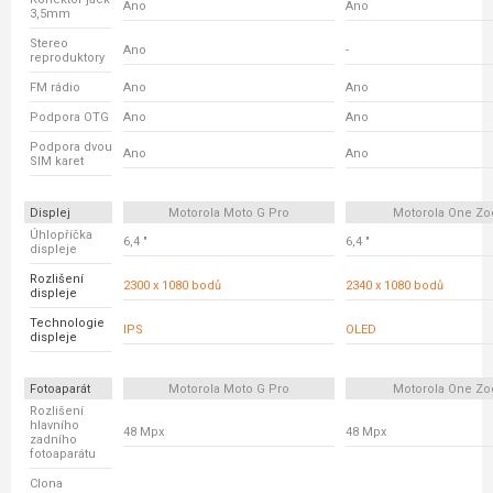
Ano
Ano
3,5mm
Stereo
Ano
-
reproduktory
FM rádio
Ano
Ano
Podpora OTG
Ano
Ano
Podpora dvou
Ano
Ano
SIM karet
Displej
Motorola Moto G Pro
Motorola One Z
Úhlopříčka
6,4 "
6,4 "
displeje
Rozlišení
2300 x 1080 bodů
2340 x 1080 bodů
displeje
Technologie
IPS
OLED
displeje
Fotoaparát
Motorola Moto G Pro
Motorola One Z
Rozlišení
hlavního
48 Mpx
48 Mpx
zadního
fotoaparátu
Clona