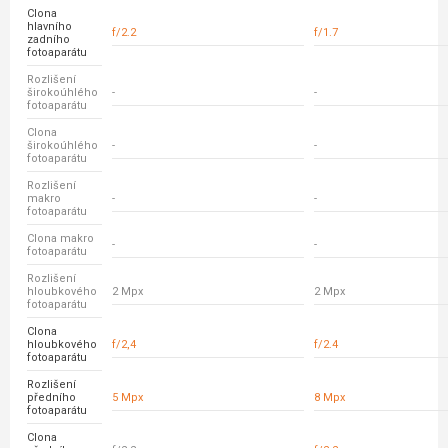
Clona
hlavního
f/2.2
f/1.7
zadního
fotoaparátu
Rozlišení
širokoúhlého
-
-
fotoaparátu
Clona
širokoúhlého
-
-
fotoaparátu
Rozlišení
makro
-
-
fotoaparátu
Clona makro
-
-
fotoaparátu
Rozlišení
hloubkového
2 Mpx
2 Mpx
fotoaparátu
Clona
hloubkového
f/2,4
f/2.4
fotoaparátu
Rozlišení
předního
5 Mpx
8 Mpx
fotoaparátu
Clona