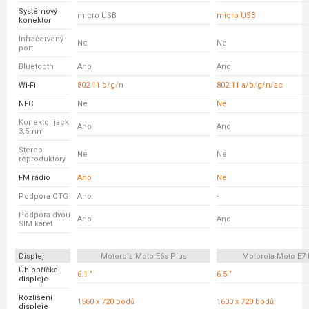
Systémový
micro USB
micro USB
konektor
Infračervený
Ne
Ne
port
Bluetooth
Ano
Ano
Wi-Fi
802.11 b/g/n
802.11 a/b/g/n/ac
NFC
Ne
Ne
Konektor jack
Ano
Ano
3,5mm
Stereo
Ne
Ne
reproduktory
FM rádio
Ano
Ne
Podpora OTG
Ano
-
Podpora dvou
Ano
Ano
SIM karet
Displej
Motorola Moto E6s Plus
Motorola Moto E7 
Úhlopříčka
6.1 "
6.5 "
displeje
Rozlišení
1560 x 720 bodů
1600 x 720 bodů
displeje