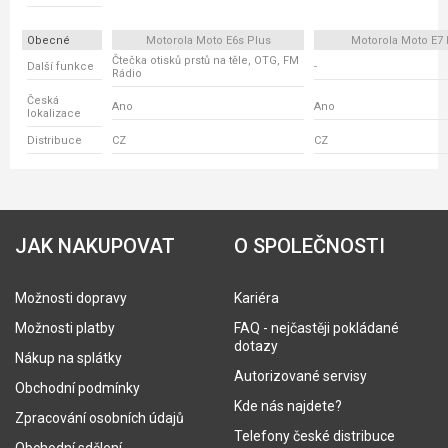
Obecné
Motorola Moto E6s Plus
Motorola Moto E7 
Čtečka otisků prstů na těle, OTG, FM
Další funkce
-
Rádio
Česká
Ano
Ano
lokalizace
Distribuce
CZ
CZ
JAK NAKUPOVAT
O SPOLEČNOSTI
Možnosti dopravy
Kariéra
Možnosti platby
FAQ - nejčastěji pokládané
dotazy
Nákup na splátky
Autorizované servisy
Obchodní podmínky
Kde nás najdete?
Zpracování osobních údajů
Telefony české distribuce