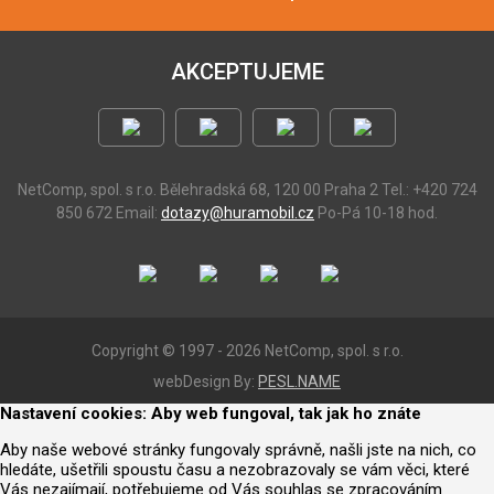
AKCEPTUJEME
NetComp, spol. s r.o.
Bělehradská 68, 120 00 Praha 2
Tel.: +420 724
850 672
Email:
dotazy@huramobil.cz
Po-Pá 10-18 hod.
Copyright © 1997 - 2026 NetComp, spol. s r.o.
webDesign By:
PESL.NAME
Nastavení cookies: Aby web fungoval, tak jak ho znáte
Aby naše webové stránky fungovaly správně, našli jste na nich, co
hledáte, ušetřili spoustu času a nezobrazovaly se vám věci, které
Vás nezajímají, potřebujeme od Vás souhlas se zpracováním