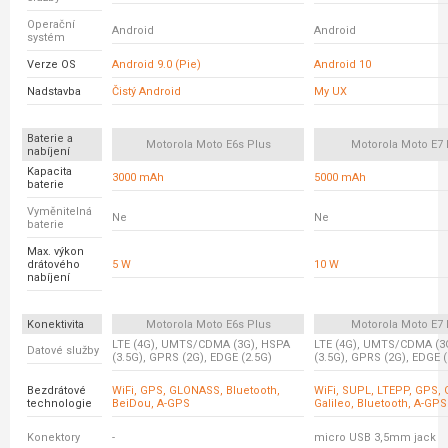
Operační
Android
Android
systém
Verze OS
Android 9.0 (Pie)
Android 10
Nadstavba
Čistý Android
My UX
Baterie a
Motorola Moto E6s Plus
Motorola Moto E7 
nabíjení
Kapacita
3000 mAh
5000 mAh
baterie
Vyměnitelná
Ne
Ne
baterie
Max. výkon
drátového
5 W
10 W
nabíjení
Konektivita
Motorola Moto E6s Plus
Motorola Moto E7 
LTE (4G), UMTS/CDMA (3G), HSPA
LTE (4G), UMTS/CDMA (3
Datové služby
(3.5G), GPRS (2G), EDGE (2.5G)
(3.5G), GPRS (2G), EDGE (
Bezdrátové
WiFi, GPS, GLONASS, Bluetooth,
WiFi, SUPL, LTEPP, GPS,
technologie
BeiDou, A-GPS
Galileo, Bluetooth, A-GPS
Konektory
-
micro USB 3,5mm jack