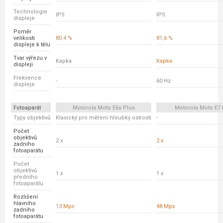
Technologie
IPS
IPS
displeje
Poměr
velikosti
80.4 %
81,6 %
displeje k tělu
Tvar výřezu v
Kapka
Kapka
displeji
Frekvence
-
60 Hz
displeje
Fotoaparát
Motorola Moto E6s Plus
Motorola Moto E7 
Typy objektivů
Klasický pro měření hloubky ostrosti
-
Počet
objektivů
2 x
2 x
zadního
fotoaparátu
Počet
objektivů
1 x
1 x
předního
fotoaparátu
Rozlišení
hlavního
13 Mpx
48 Mpx
zadního
fotoaparátu