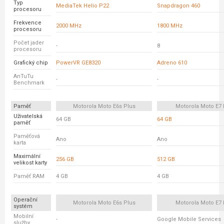
Typ
MediaTek Helio P22
Snapdragon 460
procesoru
Frekvence
2000 MHz
1800 MHz
procesoru
Počet jader
-
8
procesoru
Grafický chip
PowerVR GE8320
Adreno 610
AnTuTu
-
-
Benchmark
Paměť
Motorola Moto E6s Plus
Motorola Moto E7 
Uživatelská
64 GB
64 GB
paměť
Paměťová
Ano
Ano
karta
Maximální
256 GB
512 GB
velikost karty
Paměť RAM
4 GB
4 GB
Operační
Motorola Moto E6s Plus
Motorola Moto E7 
systém
Mobilní
-
Google Mobile Services
služby