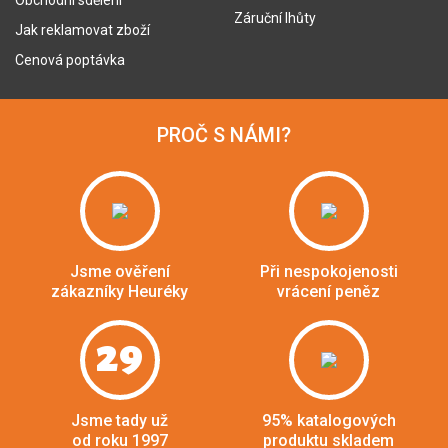
Obchodní sdělení
Záruční lhůty
Jak reklamovat zboží
Cenová poptávka
PROČ S NÁMI?
Jsme ověření
Při nespokojenosti
zákazníky Heuréky
vrácení peněz
29
Jsme tady už
95% katalogových
od roku 1997
produktu skladem