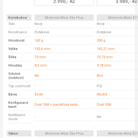
2.990,- Kč
3.989,- Kč
Konstrukce
Motorola Moto E6s Plus
Motorola Moto E7 
Stav
Nový
Nový
Konstrukce
Dotyková
Dotyková
Hmotnost
160 g
200 g
Výška
155,6 mm
165,21 mm
Šířka
73 mm
75,73 mm
Hloubka
8,5 mm
9,18 mm
Odolné
Ne
Ano
(outdoor)
Typ odolnosti
-
P2i
Barva
Šedá
Modrá
Konfigurace
Dual SIM + paměťová karta
Dual SIM
karet
Notifikační
-
Ne
dioda
Výkon
Motorola Moto E6s Plus
Motorola Moto E7 