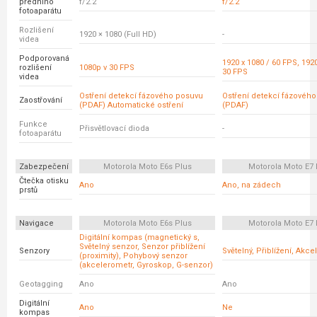
předního
f/2.2
f/2.2
fotoaparátu
Rozlišení
1920 × 1080 (Full HD)
-
videa
Podporovaná
1920 x 1080 / 60 FPS, 1920
rozlišení
1080p v 30 FPS
30 FPS
videa
Ostření detekcí fázového posuvu
Ostření detekcí fázovéh
Zaostřování
(PDAF) Automatické ostření
(PDAF)
Funkce
Přisvětlovací dioda
-
fotoaparátu
Zabezpečení
Motorola Moto E6s Plus
Motorola Moto E7 
Čtečka otisku
Ano
Ano, na zádech
prstů
Navigace
Motorola Moto E6s Plus
Motorola Moto E7 
Digitální kompas (magnetický s,
Světelný senzor, Senzor přiblížení
Senzory
Světelný, Přiblížení, Akc
(proximity), Pohybový senzor
(akcelerometr, Gyroskop, G-senzor)
Geotagging
Ano
Ano
Digitální
Ano
Ne
kompas