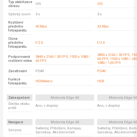
Typ stabilizace
OIS
OIS
obrazu
Optický zoom
3 x
3 x
Rozlišení
předního
50 Mpx
32 Mpx
fotoaparátu
Clona
předního
f/2.0
f/2.4
fotoaparátu
3840 x 2160 / 30 FPS, 192
Podporovaná
3840 x 2160 / 30 FPS, 1920 x 1080 /
60 FPS, 1920 x 1080 / 240
rozlišení videa
60 FPS
1080 / 120 FPS
Zaostřování
PDAF
PDAF
Funkce
HDRMakro
HDR
fotoaparátu
Zabezpečení
Motorola Edge 60
Motorola Edge 6
Čtečka otisku
Ano, v displeji
Ano, v displeji
prstů
Navigace
Motorola Edge 60
Motorola Edge 6
Světelný, Přiblížení, Kompas,
Světelný, Přiblížení, Ko
Senzory
Gyroskop, Akcelerometr
Gyroskop, Akcelerometr