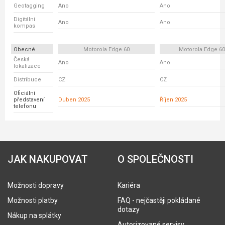
Geotagging
Ano
Ano
Digitální
Ano
Ano
kompas
Obecné
Motorola Edge 60
Motorola Edge 6
Česká
Ano
Ano
lokalizace
Distribuce
CZ
CZ
Oficiální
představení
Duben 2025
Říjen 2025
telefonu
JAK NAKUPOVAT
O SPOLEČNOSTI
Možnosti dopravy
Kariéra
Možnosti platby
FAQ - nejčastěji pokládané
dotazy
Nákup na splátky
Autorizované servisy