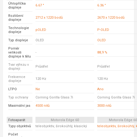
Úhlopříčka
6.67 "
6.36 "
displeje
Rozlišení
2712 x 1220 bodů
2670 x 1220 bodů
displeje
Technologie
pOLED
P-OLED
displeje
Typ displeje
OLED
OLED
Poměr
velikosti
-
88,9 %
displeje k tělu
Tvar výřezu v
Průstřel
Průstřel
displeji
Frekvence
120 Hz
120 Hz
displeje
LTPO
Ne
Ano
Typ ochrany
Corning Gorilla Glass 7i
Corning Gorilla Glass 7i
Maximální jas
4500 nitů
3000 nitů
Fotoaparát
Motorola Edge 60
Motorola Edge 6
Typy objektivů
teleobjektiv, širokoúhlý, klasický
teleobjektiv, širokoúhlý, 
Počet