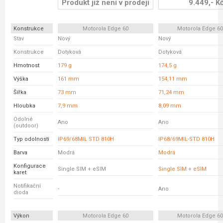
Produkt již není v prodeji
9.449,- K
Konstrukce
Motorola Edge 60
Motorola Edge 6
Stav
Nový
Nový
Konstrukce
Dotyková
Dotyková
Hmotnost
179 g
174,5 g
Výška
161 mm
154,11 mm
Šířka
73 mm
71,24 mm
Hloubka
7,9 mm
8,09 mm
Odolné
Ano
Ano
(outdoor)
Typ odolnosti
IP69/68MIL STD 810H
IP68/69MIL-STD 810H
Barva
Modrá
Modrá
Konfigurace
Single SIM + eSIM
Single SIM + eSIM
karet
Notifikační
-
Ano
dioda
Výkon
Motorola Edge 60
Motorola Edge 6