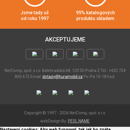
Jsme tady už
95% katalogových
od roku 1997
produktu skladem
AKCEPTUJEME
NetComp, spol. s r.o.
Bělehradská 68, 120 00 Praha 2
Tel.: +420 724
850 672
Email:
dotazy@huramobil.cz
Po-Pá 10-18 hod.
Copyright © 1997 - 2026 NetComp, spol. s r.o.
webDesign By:
PESL.NAME
Nastavení cookies: Aby web fungoval, tak jak ho znáte