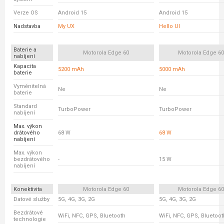
Verze OS
Android 15
Android 15
Nadstavba
My UX
Hello UI
Baterie a
Motorola Edge 60
Motorola Edge 6
nabíjení
Kapacita
5200 mAh
5000 mAh
baterie
Vyměnitelná
Ne
Ne
baterie
Standard
TurboPower
TurboPower
nabíjení
Max. výkon
drátového
68 W
68 W
nabíjení
Max. výkon
bezdrátového
-
15 W
nabíjení
Konektivita
Motorola Edge 60
Motorola Edge 6
Datové služby
5G, 4G, 3G, 2G
5G, 4G, 3G, 2G
Bezdrátové
WiFi, NFC, GPS, Bluetooth
WiFi, NFC, GPS, Bluetoot
technologie