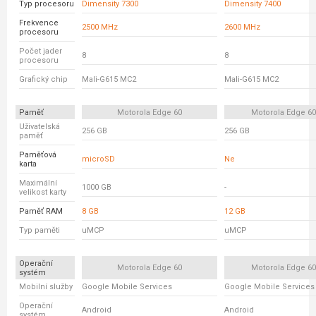
Typ procesoru
Dimensity 7300
Dimensity 7400
Frekvence
2500 MHz
2600 MHz
procesoru
Počet jader
8
8
procesoru
Grafický chip
Mali-G615 MC2
Mali-G615 MC2
Paměť
Motorola Edge 60
Motorola Edge 6
Uživatelská
256 GB
256 GB
paměť
Paměťová
microSD
Ne
karta
Maximální
1000 GB
-
velikost karty
Paměť RAM
8 GB
12 GB
Typ paměti
uMCP
uMCP
Operační
Motorola Edge 60
Motorola Edge 6
systém
Mobilní služby
Google Mobile Services
Google Mobile Services
Operační
Android
Android
systém