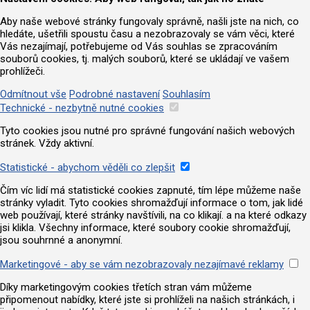
Aby naše webové stránky fungovaly správně, našli jste na nich, co
hledáte, ušetřili spoustu času a nezobrazovaly se vám věci, které
Vás nezajímají, potřebujeme od Vás souhlas se zpracováním
souborů cookies, tj. malých souborů, které se ukládají ve vašem
prohlížeči.
Odmítnout vše
Podrobné nastavení
Souhlasím
Technické - nezbytně nutné cookies
Tyto cookies jsou nutné pro správné fungování našich webových
stránek. Vždy aktivní.
Statistické - abychom věděli co zlepšit
Čím víc lidí má statistické cookies zapnuté, tím lépe můžeme naše
stránky vyladit. Tyto cookies shromažďují informace o tom, jak lidé
web používají, které stránky navštívili, na co klikají. a na které odkazy
jsi klikla. Všechny informace, které soubory cookie shromažďují,
jsou souhrnné a anonymní.
Marketingové - aby se vám nezobrazovaly nezajímavé reklamy
Díky marketingovým cookies třetích stran vám můžeme
připomenout nabídky, které jste si prohlíželi na našich stránkách, i