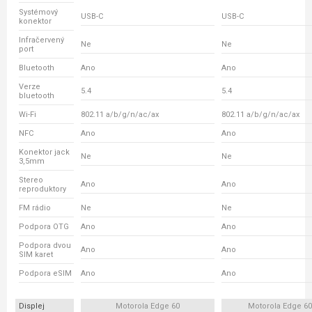
Systémový
USB-C
USB-C
konektor
Infračervený
Ne
Ne
port
Bluetooth
Ano
Ano
Verze
5.4
5.4
bluetooth
Wi-Fi
802.11 a/b/g/n/ac/ax
802.11 a/b/g/n/ac/ax
NFC
Ano
Ano
Konektor jack
Ne
Ne
3,5mm
Stereo
Ano
Ano
reproduktory
FM rádio
Ne
Ne
Podpora OTG
Ano
Ano
Podpora dvou
Ano
Ano
SIM karet
Podpora eSIM
Ano
Ano
Displej
Motorola Edge 60
Motorola Edge 6