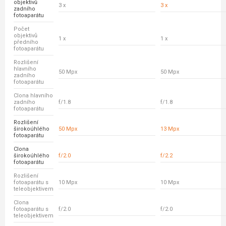
objektivů
3 x
3 x
zadního
fotoaparátu
Počet
objektivů
1 x
1 x
předního
fotoaparátu
Rozlišení
hlavního
50 Mpx
50 Mpx
zadního
fotoaparátu
Clona hlavního
zadního
f/1.8
f/1.8
fotoaparátu
Rozlišení
širokoúhlého
50 Mpx
13 Mpx
fotoaparátu
Clona
širokoúhlého
f/2.0
f/2.2
fotoaparátu
Rozlišení
fotoaparátu s
10 Mpx
10 Mpx
teleobjektivem
Clona
fotoaparátu s
f/2.0
f/2.0
teleobjektivem