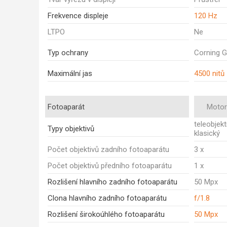
Frekvence displeje
120 Hz
LTPO
Ne
Typ ochrany
Corning Go
Maximální jas
4500 nitů
Fotoaparát
Motor
teleobjekt
Typy objektivů
klasický
Počet objektivů zadního fotoaparátu
3 x
Počet objektivů předního fotoaparátu
1 x
Rozlišení hlavního zadního fotoaparátu
50 Mpx
Clona hlavního zadního fotoaparátu
f/1.8
Rozlišení širokoúhlého fotoaparátu
50 Mpx