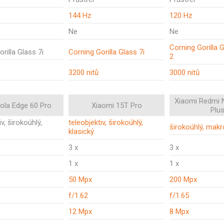
144 Hz
120 Hz
Ne
Ne
Corning Gorilla 
rilla Glass 7i
Corning Gorilla Glass 7i
2
3200 nitů
3000 nitů
Xiaomi Redmi 
ola Edge 60 Pro
Xiaomi 15T Pro
Plu
iv, širokoúhlý,
teleobjektiv, širokoúhlý,
širokoúhlý, makro
klasický
3 x
3 x
1 x
1 x
50 Mpx
200 Mpx
f/1.62
f/1.65
12 Mpx
8 Mpx