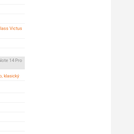
Glass Victus
Note 14 Pro
s
, klasický