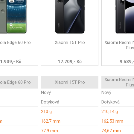
ola Edge 60 Pro
Xiaomi 15T Pro
Xiaomi Redmi 
Plu
1.939,- Kč
17.709,- Kč
9.589,
Xiaomi Redmi 
ola Edge 60 Pro
Xiaomi 15T Pro
Plu
Nový
Nový
Dotyková
Dotyková
210 g
210,14 g
m
162,7 mm
162,53 mm
77,9 mm
74,67 mm