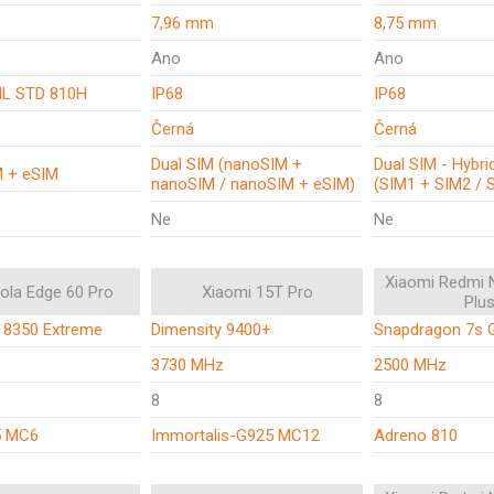
7,96 mm
8,75 mm
Ano
Ano
IL STD 810H
IP68
IP68
Černá
Černá
Dual SIM (nanoSIM +
Dual SIM - Hybrid
M + eSIM
nanoSIM / nanoSIM + eSIM)
(SIM1 + SIM2 / 
Ne
Ne
Xiaomi Redmi 
ola Edge 60 Pro
Xiaomi 15T Pro
Plu
 8350 Extreme
Dimensity 9400+
Snapdragon 7s 
z
3730 MHz
2500 MHz
8
8
5 MC6
Immortalis-G925 MC12
Adreno 810