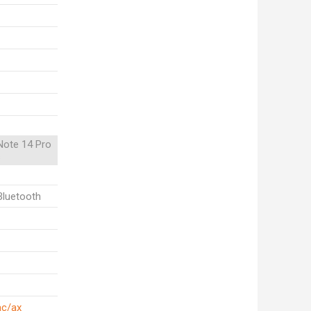
Note 14 Pro
s
Bluetooth
ac/ax