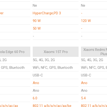
Ne
Ne
er
HyperCharge;PD 3
-
90 W
120 W
50 W
-
-
-
Xiaomi Redmi 
ola Edge 60 Pro
Xiaomi 15T Pro
Plu
G, 2G
5G, 4G, 3G, 2G
5G, 4G, 3G, 2G
, GPS, Bluetooth
WiFi, NFC, GPS, Bluetooth
WiFi, NFC, GPS, 
USB-C
USB-C
Ano
Ano
Ano
Ano
6.0
5.4
b/g/n/ac/ax
802.11 a/b/g/n/ac/ax/be
802.11 a/b/g/n/