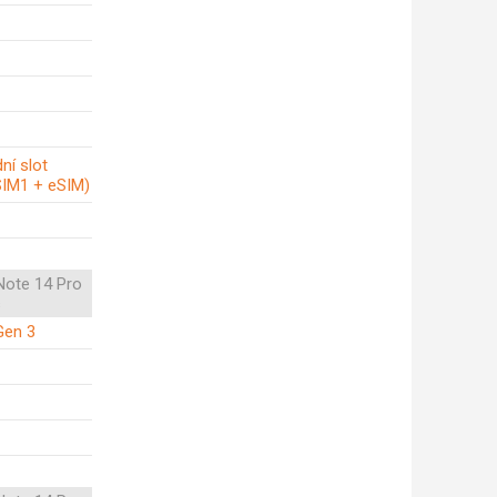
ní slot
SIM1 + eSIM)
Note 14 Pro
s
Gen 3