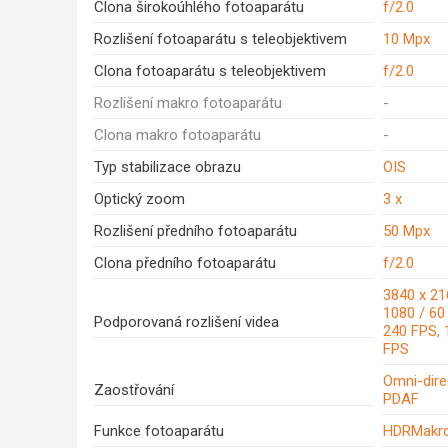
Clona širokoúhlého fotoaparátu
f/2.0
Rozlišení fotoaparátu s teleobjektivem
10 Mpx
Clona fotoaparátu s teleobjektivem
f/2.0
Rozlišení makro fotoaparátu
-
Clona makro fotoaparátu
-
Typ stabilizace obrazu
OIS
Optický zoom
3 x
Rozlišení předního fotoaparátu
50 Mpx
Clona předního fotoaparátu
f/2.0
3840 x 21
1080 / 60
Podporovaná rozlišení videa
240 FPS, 
FPS
Omni-direc
Zaostřování
PDAF
Funkce fotoaparátu
HDRMakr