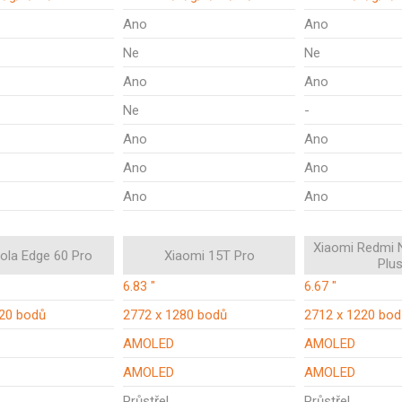
Ano
Ano
Ne
Ne
Ano
Ano
Ne
-
Ano
Ano
Ano
Ano
Ano
Ano
Xiaomi Redmi 
ola Edge 60 Pro
Xiaomi 15T Pro
Plu
6.83 "
6.67 "
220 bodů
2772 x 1280 bodů
2712 x 1220 bod
AMOLED
AMOLED
AMOLED
AMOLED
Průstřel
Průstřel