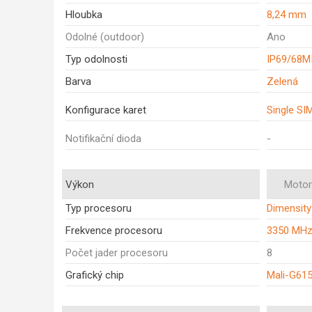
Hloubka
8,24 mm
Odolné (outdoor)
Ano
Typ odolnosti
IP69/68M
Barva
Zelená
Konfigurace karet
Single SI
Notifikační dioda
-
Výkon
Motor
Typ procesoru
Dimensity
Frekvence procesoru
3350 MH
Počet jader procesoru
8
Grafický chip
Mali-G61