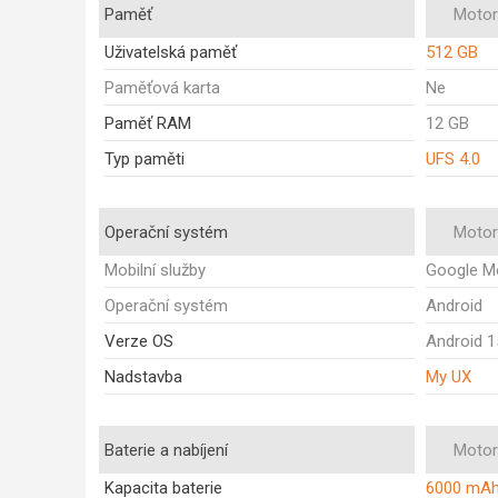
Paměť
Motor
Uživatelská paměť
512 GB
Paměťová karta
Ne
Paměť RAM
12 GB
Typ paměti
UFS 4.0
Operační systém
Motor
Mobilní služby
Google Mo
Operační systém
Android
Verze OS
Android 1
Nadstavba
My UX
Baterie a nabíjení
Motor
Kapacita baterie
6000 mA