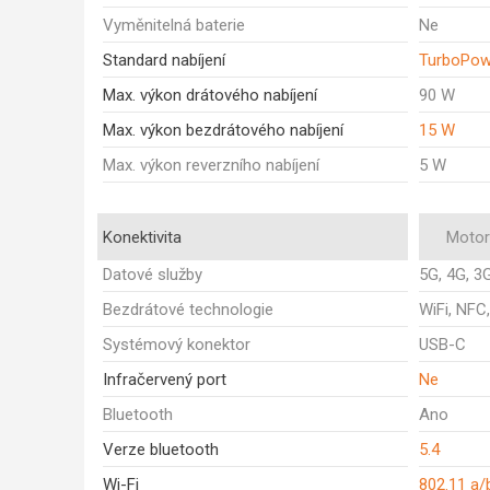
Vyměnitelná baterie
Ne
Standard nabíjení
TurboPow
Max. výkon drátového nabíjení
90 W
Max. výkon bezdrátového nabíjení
15 W
Max. výkon reverzního nabíjení
5 W
Konektivita
Motor
Datové služby
5G, 4G, 3
Bezdrátové technologie
WiFi, NFC
Systémový konektor
USB-C
Infračervený port
Ne
Bluetooth
Ano
Verze bluetooth
5.4
Wi-Fi
802.11 a/