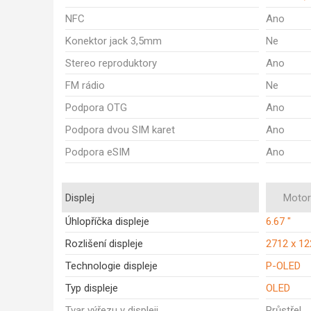
NFC
Ano
Konektor jack 3,5mm
Ne
Stereo reproduktory
Ano
FM rádio
Ne
Podpora OTG
Ano
Podpora dvou SIM karet
Ano
Podpora eSIM
Ano
Displej
Motor
Úhlopříčka displeje
6.67 "
Rozlišení displeje
2712 x 1
Technologie displeje
P-OLED
Typ displeje
OLED
Tvar výřezu v displeji
Průstřel