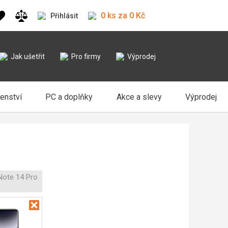
0 ks za 0 Kč
Přihlásit
Jak ušetřit
Pro firmy
Výprodej
šenství
PC a doplňky
Akce a slevy
Výprodej
Note 14 Pro
s