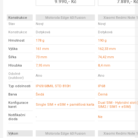
9.990,- Kč
7.889,- K
Konstrukce
Motorola Edge 60 Fusion
Xiaomi Redmi Note 1
Stav
Nový
Nový
Konstrukce
Dotyková
Dotyková
Hmotnost
178 g
190 g
Výška
161 mm
162,33 mm
Šířka
73 mm
74,42 mm
Hloubka
7,95 mm
8,4 mm
Odolné
Ano
Ano
(outdoor)
Typ odolnosti
IP69/68MIL STD 810H
IP68
Barva
Šedá
Černá
Konfigurace
Dual SIM - Hybridní slot 
Single SIM + eSIM + paměťová karta
karet
SIM2 / SIM1 + eSIM)
Notifikační
-
Ne
dioda
Výkon
Motorola Edge 60 Fusion
Xiaomi Redmi Note 1