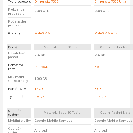
Typ procesoru
Dimensity 7300
Dimensity 7300 Ultra
Frekvence
2500 MHz
2500 MHz
procesoru
Počet jader
8
8
procesoru
Grafický chip
Mali-G615
Mali-G615 MC2
Paměť
Motorola Edge 60 Fusion
Xiaomi Redmi Note 1
Uživatelská
256 GB
256 GB
paměť
Paměťová
microSD
Ne
karta
Maximální
1000 GB
-
velikost karty
Paměť RAM
12 GB
8 GB
Typ paměti
uMCP
UFS 2.2
Operační
Motorola Edge 60 Fusion
Xiaomi Redmi Note 1
systém
Mobilní služby
Google Mobile Services
Google Mobile Services
Operační
Android
Android
systém