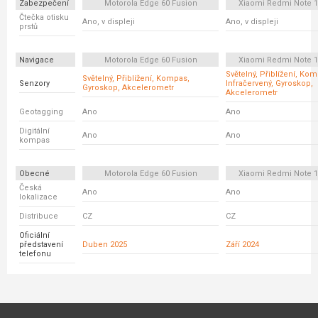
Zabezpečení
Motorola Edge 60 Fusion
Xiaomi Redmi Note 1
Čtečka otisku
Ano, v displeji
Ano, v displeji
prstů
Navigace
Motorola Edge 60 Fusion
Xiaomi Redmi Note 1
Světelný, Přiblížení, Ko
Světelný, Přiblížení, Kompas,
Senzory
Infračervený, Gyroskop,
Gyroskop, Akcelerometr
Akcelerometr
Geotagging
Ano
Ano
Digitální
Ano
Ano
kompas
Obecné
Motorola Edge 60 Fusion
Xiaomi Redmi Note 1
Česká
Ano
Ano
lokalizace
Distribuce
CZ
CZ
Oficiální
představení
Duben 2025
Září 2024
telefonu