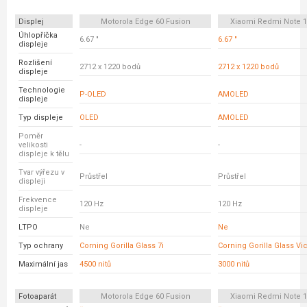
Displej
Motorola Edge 60 Fusion
Xiaomi Redmi Note 1
Úhlopříčka
6.67 "
6.67 "
displeje
Rozlišení
2712 x 1220 bodů
2712 x 1220 bodů
displeje
Technologie
P-OLED
AMOLED
displeje
Typ displeje
OLED
AMOLED
Poměr
velikosti
-
-
displeje k tělu
Tvar výřezu v
Průstřel
Průstřel
displeji
Frekvence
120 Hz
120 Hz
displeje
LTPO
Ne
Ne
Typ ochrany
Corning Gorilla Glass 7i
Corning Gorilla Glass Vic
Maximální jas
4500 nitů
3000 nitů
Fotoaparát
Motorola Edge 60 Fusion
Xiaomi Redmi Note 1