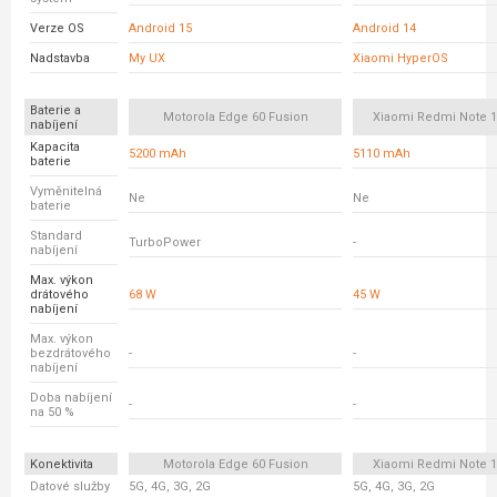
Verze OS
Android 15
Android 14
Nadstavba
My UX
Xiaomi HyperOS
Baterie a
Motorola Edge 60 Fusion
Xiaomi Redmi Note 1
nabíjení
Kapacita
5200 mAh
5110 mAh
baterie
Vyměnitelná
Ne
Ne
baterie
Standard
TurboPower
-
nabíjení
Max. výkon
drátového
68 W
45 W
nabíjení
Max. výkon
bezdrátového
-
-
nabíjení
Doba nabíjení
-
-
na 50 %
Konektivita
Motorola Edge 60 Fusion
Xiaomi Redmi Note 1
Datové služby
5G, 4G, 3G, 2G
5G, 4G, 3G, 2G