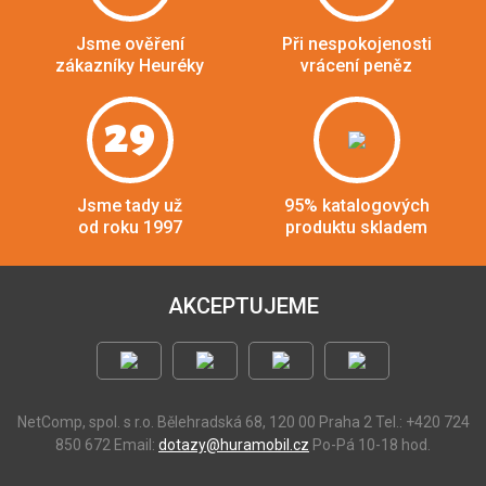
Jsme ověření
Při nespokojenosti
zákazníky Heuréky
vrácení peněz
29
Jsme tady už
95% katalogových
od roku 1997
produktu skladem
AKCEPTUJEME
NetComp, spol. s r.o.
Bělehradská 68, 120 00 Praha 2
Tel.: +420 724
850 672
Email:
dotazy@huramobil.cz
Po-Pá 10-18 hod.