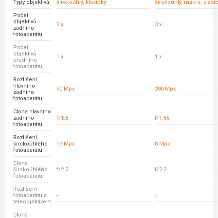
Typy objektivů
širokoúhlý, klasický
širokoúhlý, makro, klasi
Počet
objektivů
2 x
3 x
zadního
fotoaparátu
Počet
objektivů
1 x
1 x
předního
fotoaparátu
Rozlišení
hlavního
50 Mpx
200 Mpx
zadního
fotoaparátu
Clona hlavního
zadního
f/1.8
f/1.65
fotoaparátu
Rozlišení
širokoúhlého
13 Mpx
8 Mpx
fotoaparátu
Clona
širokoúhlého
f/2.2
f/2.2
fotoaparátu
Rozlišení
fotoaparátu s
-
-
teleobjektivem
Clona