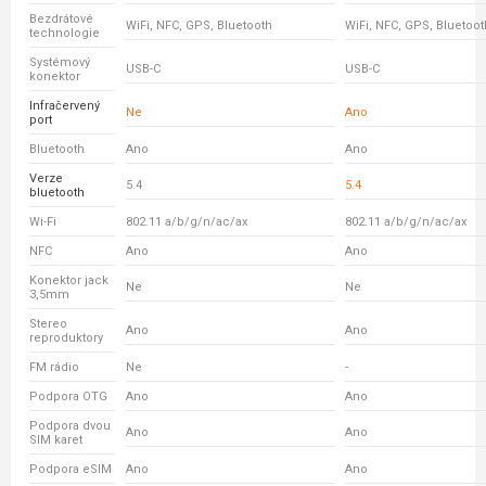
Bezdrátové
WiFi, NFC, GPS, Bluetooth
WiFi, NFC, GPS, Bluetoot
technologie
Systémový
USB-C
USB-C
konektor
Infračervený
Ne
Ano
port
Bluetooth
Ano
Ano
Verze
5.4
5.4
bluetooth
Wi-Fi
802.11 a/b/g/n/ac/ax
802.11 a/b/g/n/ac/ax
NFC
Ano
Ano
Konektor jack
Ne
Ne
3,5mm
Stereo
Ano
Ano
reproduktory
FM rádio
Ne
-
Podpora OTG
Ano
Ano
Podpora dvou
Ano
Ano
SIM karet
Podpora eSIM
Ano
Ano