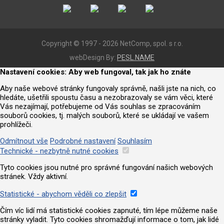
Copyright © 1997 - 2026 NetComp, spol. s r.o.
webDesign By:
PESL.NAME
Nastavení cookies: Aby web fungoval, tak jak ho znáte
Aby naše webové stránky fungovaly správně, našli jste na nich, co
hledáte, ušetřili spoustu času a nezobrazovaly se vám věci, které
Vás nezajímají, potřebujeme od Vás souhlas se zpracováním
souborů cookies, tj. malých souborů, které se ukládají ve vašem
prohlížeči.
Odmítnout vše
Podrobné nastavení
Souhlasím
Technické - nezbytně nutné cookies
Tyto cookies jsou nutné pro správné fungování našich webových
stránek. Vždy aktivní.
Statistické - abychom věděli co zlepšit
Čím víc lidí má statistické cookies zapnuté, tím lépe můžeme naše
stránky vyladit. Tyto cookies shromažďují informace o tom, jak lidé