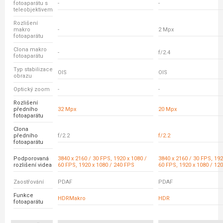
fotoaparátu s
-
-
teleobjektivem
Rozlišení
makro
-
2 Mpx
fotoaparátu
Clona makro
-
f/2.4
fotoaparátu
Typ stabilizace
OIS
OIS
obrazu
Optický zoom
-
-
Rozlišení
předního
32 Mpx
20 Mpx
fotoaparátu
Clona
předního
f/2.2
f/2.2
fotoaparátu
Podporovaná
3840 x 2160 / 30 FPS, 1920 x 1080 /
3840 x 2160 / 30 FPS, 192
rozlišení videa
60 FPS, 1920 x 1080 / 240 FPS
60 FPS, 1920 x 1080 / 12
Zaostřování
PDAF
PDAF
Funkce
HDRMakro
HDR
fotoaparátu