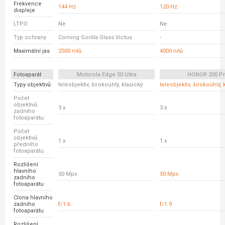
Frekvence
144 Hz
120 Hz
displeje
LTPO
Ne
Ne
Typ ochrany
Corning Gorilla Glass Victus
-
Maximální jas
2500 nitů
4000 nitů
Fotoaparát
Motorola Edge 50 Ultra
HONOR 200 P
Typy objektivů
teleobjektiv, širokoúhlý, klasický
teleobjektiv, širokoúhlý, 
Počet
objektivů
3 x
3 x
zadního
fotoaparátu
Počet
objektivů
1 x
1 x
předního
fotoaparátu
Rozlišení
hlavního
50 Mpx
50 Mpx
zadního
fotoaparátu
Clona hlavního
zadního
f/1.6
f/1.9
fotoaparátu
Rozlišení