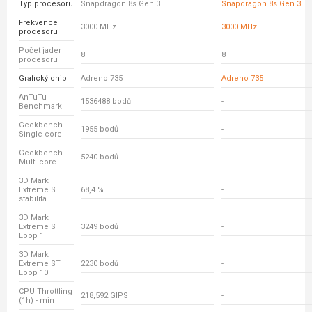
Typ procesoru
Snapdragon 8s Gen 3
Snapdragon 8s Gen 3
Frekvence
3000 MHz
3000 MHz
procesoru
Počet jader
8
8
procesoru
Grafický chip
Adreno 735
Adreno 735
AnTuTu
1536488 bodů
-
Benchmark
Geekbench
1955 bodů
-
Single-core
Geekbench
5240 bodů
-
Multi-core
3D Mark
Extreme ST
68,4 %
-
stabilita
3D Mark
Extreme ST
3249 bodů
-
Loop 1
3D Mark
Extreme ST
2230 bodů
-
Loop 10
CPU Throttling
218,592 GIPS
-
(1h) - min