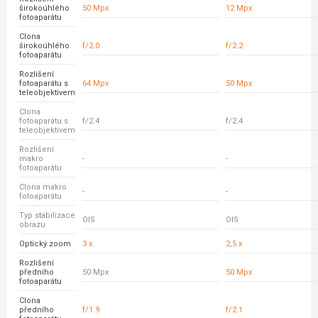
širokoúhlého
50 Mpx
12 Mpx
fotoaparátu
Clona
širokoúhlého
f/2.0
f/2.2
fotoaparátu
Rozlišení
fotoaparátu s
64 Mpx
50 Mpx
teleobjektivem
Clona
fotoaparátu s
f/2.4
f/2.4
teleobjektivem
Rozlišení
makro
-
-
fotoaparátu
Clona makro
-
-
fotoaparátu
Typ stabilizace
OIS
OIS
obrazu
Optický zoom
3 x
2,5 x
Rozlišení
předního
50 Mpx
50 Mpx
fotoaparátu
Clona
předního
f/1.9
f/2.1