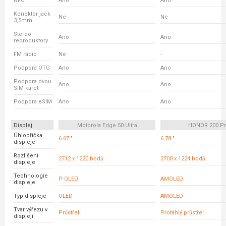
NFC
Ano
Ano
Konektor jack
Ne
Ne
3,5mm
Stereo
Ano
Ano
reproduktory
FM rádio
Ne
-
Podpora OTG
Ano
Ano
Podpora dvou
Ano
Ano
SIM karet
Podpora eSIM
Ano
Ano
Displej
Motorola Edge 50 Ultra
HONOR 200 P
Úhlopříčka
6.67 "
6.78 "
displeje
Rozlišení
2712 x 1220 bodů
2700 x 1224 bodů
displeje
Technologie
P-OLED
AMOLED
displeje
Typ displeje
OLED
AMOLED
Tvar výřezu v
Průstřel
Protáhlý průstřel
displeji