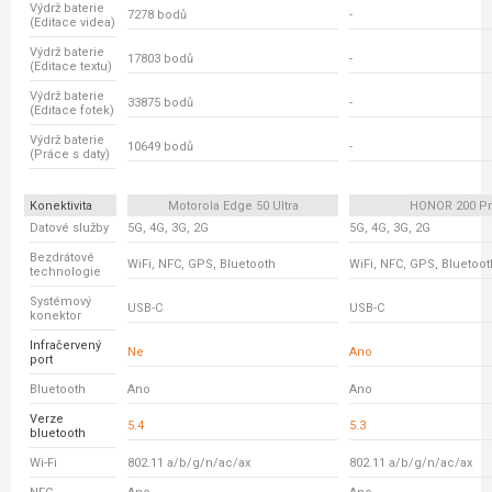
Výdrž baterie
7278 bodů
-
(Editace videa)
Výdrž baterie
17803 bodů
-
(Editace textu)
Výdrž baterie
33875 bodů
-
(Editace fotek)
Výdrž baterie
10649 bodů
-
(Práce s daty)
Konektivita
Motorola Edge 50 Ultra
HONOR 200 P
Datové služby
5G, 4G, 3G, 2G
5G, 4G, 3G, 2G
Bezdrátové
WiFi, NFC, GPS, Bluetooth
WiFi, NFC, GPS, Bluetoot
technologie
Systémový
USB-C
USB-C
konektor
Infračervený
Ne
Ano
port
Bluetooth
Ano
Ano
Verze
5.4
5.3
bluetooth
Wi-Fi
802.11 a/b/g/n/ac/ax
802.11 a/b/g/n/ac/ax