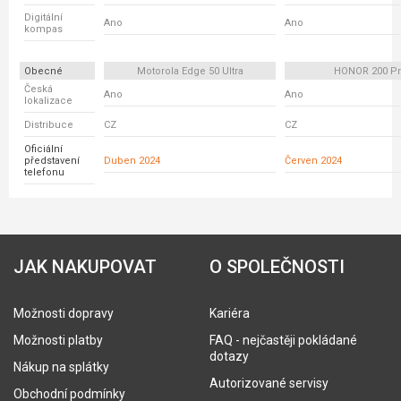
Digitální
Ano
Ano
kompas
Obecné
Motorola Edge 50 Ultra
HONOR 200 P
Česká
Ano
Ano
lokalizace
Distribuce
CZ
CZ
Oficiální
představení
Duben 2024
Červen 2024
telefonu
JAK NAKUPOVAT
O SPOLEČNOSTI
Možnosti dopravy
Kariéra
Možnosti platby
FAQ - nejčastěji pokládané
dotazy
Nákup na splátky
Autorizované servisy
Obchodní podmínky