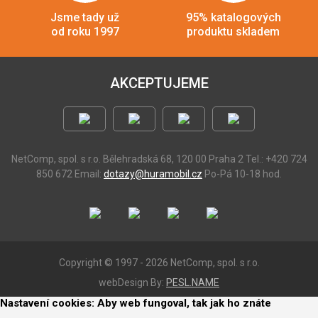
Jsme tady už
95% katalogových
od roku 1997
produktu skladem
AKCEPTUJEME
NetComp, spol. s r.o.
Bělehradská 68, 120 00 Praha 2
Tel.: +420 724
850 672
Email:
dotazy@huramobil.cz
Po-Pá 10-18 hod.
Copyright © 1997 - 2026 NetComp, spol. s r.o.
webDesign By:
PESL.NAME
Nastavení cookies: Aby web fungoval, tak jak ho znáte