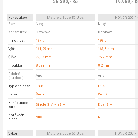
25.390,- Kč
19.989,- K
Konstrukce
Motorola Edge 50 Ultra
HONOR 200 P
Stav
Nový
Nový
Konstrukce
Dotyková
Dotyková
Hmotnost
197 g
199 g
Výška
161,09 mm
163,3 mm
Šířka
72,38 mm
75,2 mm
Hloubka
8,59 mm
8,2 mm
Odolné
Ano
Ano
(outdoor)
Typ odolnosti
IP68
IP55
Barva
Šedá
Černá
Konfigurace
Single SIM + eSIM
Dual SIM
karet
Notifikační
Ano
Ne
dioda
Výkon
Motorola Edge 50 Ultra
HONOR 200 P