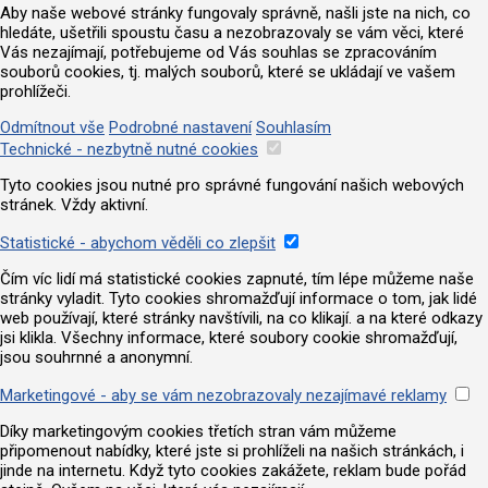
Aby naše webové stránky fungovaly správně, našli jste na nich, co
hledáte, ušetřili spoustu času a nezobrazovaly se vám věci, které
Vás nezajímají, potřebujeme od Vás souhlas se zpracováním
souborů cookies, tj. malých souborů, které se ukládají ve vašem
prohlížeči.
Odmítnout vše
Podrobné nastavení
Souhlasím
Technické - nezbytně nutné cookies
Tyto cookies jsou nutné pro správné fungování našich webových
stránek. Vždy aktivní.
Statistické - abychom věděli co zlepšit
Čím víc lidí má statistické cookies zapnuté, tím lépe můžeme naše
stránky vyladit. Tyto cookies shromažďují informace o tom, jak lidé
web používají, které stránky navštívili, na co klikají. a na které odkazy
jsi klikla. Všechny informace, které soubory cookie shromažďují,
jsou souhrnné a anonymní.
Marketingové - aby se vám nezobrazovaly nezajímavé reklamy
Díky marketingovým cookies třetích stran vám můžeme
připomenout nabídky, které jste si prohlíželi na našich stránkách, i
jinde na internetu. Když tyto cookies zakážete, reklam bude pořád