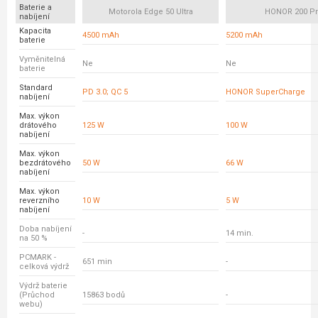
Baterie a
Motorola Edge 50 Ultra
HONOR 200 P
nabíjení
Kapacita
4500 mAh
5200 mAh
baterie
Vyměnitelná
Ne
Ne
baterie
Standard
PD 3.0; QC 5
HONOR SuperCharge
nabíjení
Max. výkon
drátového
125 W
100 W
nabíjení
Max. výkon
bezdrátového
50 W
66 W
nabíjení
Max. výkon
reverzního
10 W
5 W
nabíjení
Doba nabíjení
-
14 min.
na 50 %
PCMARK -
651 min
-
celková výdrž
Výdrž baterie
(Průchod
15863 bodů
-
webu)