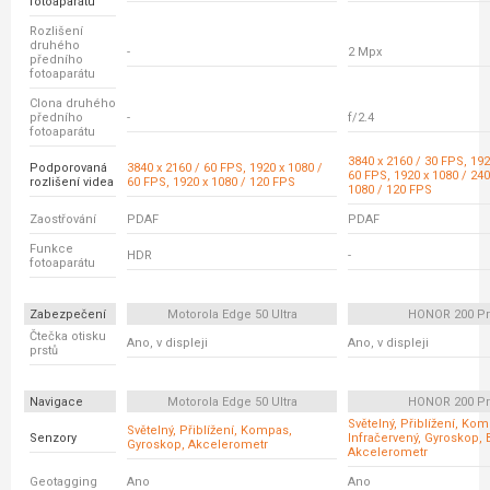
fotoaparátu
Rozlišení
druhého
-
2 Mpx
předního
fotoaparátu
Clona druhého
předního
-
f/2.4
fotoaparátu
3840 x 2160 / 30 FPS, 192
Podporovaná
3840 x 2160 / 60 FPS, 1920 x 1080 /
60 FPS, 1920 x 1080 / 240
rozlišení videa
60 FPS, 1920 x 1080 / 120 FPS
1080 / 120 FPS
Zaostřování
PDAF
PDAF
Funkce
HDR
-
fotoaparátu
Zabezpečení
Motorola Edge 50 Ultra
HONOR 200 P
Čtečka otisku
Ano, v displeji
Ano, v displeji
prstů
Navigace
Motorola Edge 50 Ultra
HONOR 200 P
Světelný, Přiblížení, Ko
Světelný, Přiblížení, Kompas,
Senzory
Infračervený, Gyroskop, 
Gyroskop, Akcelerometr
Akcelerometr
Geotagging
Ano
Ano