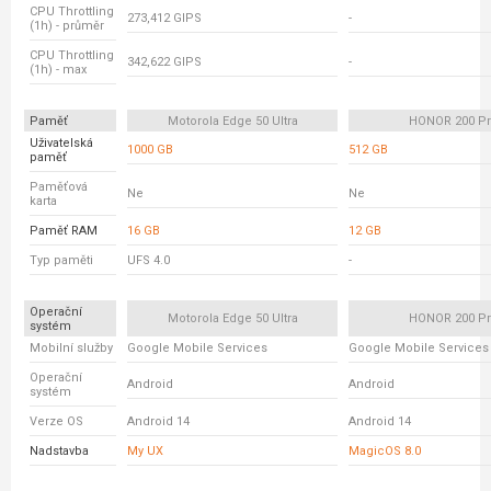
CPU Throttling
273,412 GIPS
-
(1h) - průměr
CPU Throttling
342,622 GIPS
-
(1h) - max
Paměť
Motorola Edge 50 Ultra
HONOR 200 P
Uživatelská
1000 GB
512 GB
paměť
Paměťová
Ne
Ne
karta
Paměť RAM
16 GB
12 GB
Typ paměti
UFS 4.0
-
Operační
Motorola Edge 50 Ultra
HONOR 200 P
systém
Mobilní služby
Google Mobile Services
Google Mobile Services
Operační
Android
Android
systém
Verze OS
Android 14
Android 14
Nadstavba
My UX
MagicOS 8.0