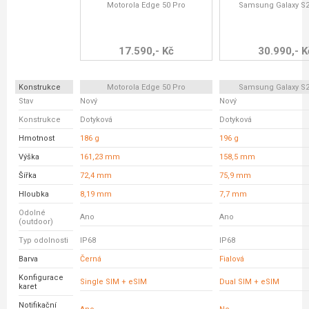
Motorola Edge 50 Pro
Samsung Galaxy S2
17.590,- Kč
30.990,- K
Konstrukce
Motorola Edge 50 Pro
Samsung Galaxy S2
Stav
Nový
Nový
Konstrukce
Dotyková
Dotyková
Hmotnost
186 g
196 g
Výška
161,23 mm
158,5 mm
Šířka
72,4 mm
75,9 mm
Hloubka
8,19 mm
7,7 mm
Odolné
Ano
Ano
(outdoor)
Typ odolnosti
IP68
IP68
Barva
Černá
Fialová
Konfigurace
Single SIM + eSIM
Dual SIM + eSIM
karet
Notifikační