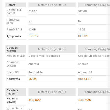
Paměť
Motorola Edge 50 Pro
Samsung Galaxy S2
Uživatelská
512 GB
512 GB
paměť
Paměťová
Ne
Ne
karta
Paměť RAM
12 GB
12 GB
Typ paměti
UFS 2.2
UFS 3.1
Operační
Motorola Edge 50 Pro
Samsung Galaxy S2
systém
Mobilní služby
Google Mobile Services
Google Mobile Services
Operační
Android
Android
systém
Verze OS
Android 14
Android 14
Nadstavba
My UX
One UI 6.1
Baterie a
Motorola Edge 50 Pro
Samsung Galaxy S2
nabíjení
Kapacita
4500 mAh
4900 mAh
baterie
Vyměnitelná
Ne
Ne