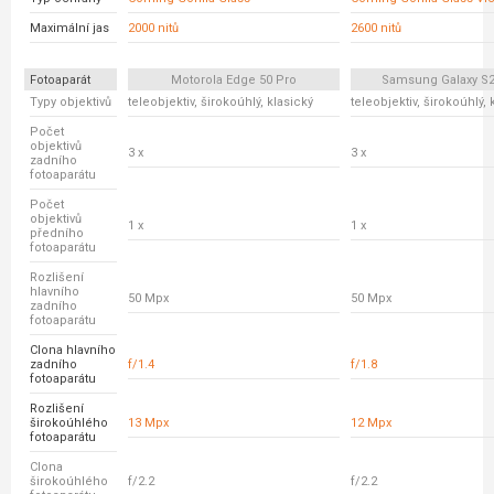
Maximální jas
2000 nitů
2600 nitů
Fotoaparát
Motorola Edge 50 Pro
Samsung Galaxy S2
Typy objektivů
teleobjektiv, širokoúhlý, klasický
teleobjektiv, širokoúhlý, 
Počet
objektivů
3 x
3 x
zadního
fotoaparátu
Počet
objektivů
1 x
1 x
předního
fotoaparátu
Rozlišení
hlavního
50 Mpx
50 Mpx
zadního
fotoaparátu
Clona hlavního
zadního
f/1.4
f/1.8
fotoaparátu
Rozlišení
širokoúhlého
13 Mpx
12 Mpx
fotoaparátu
Clona
širokoúhlého
f/2.2
f/2.2