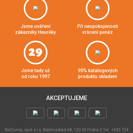
Jsme ověření
Při nespokojenosti
zákazníky Heuréky
vrácení peněz
29
Jsme tady už
95% katalogových
od roku 1997
produktu skladem
AKCEPTUJEME
NetComp, spol. s r.o.
Bělehradská 68, 120 00 Praha 2
Tel.: +420 724