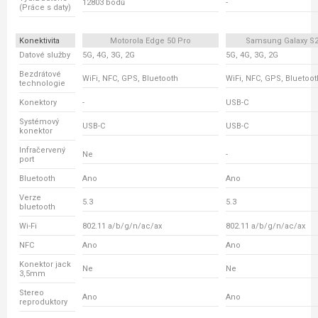
12803 bodů
-
(Práce s daty)
Konektivita
Motorola Edge 50 Pro
Samsung Galaxy S2
Datové služby
5G, 4G, 3G, 2G
5G, 4G, 3G, 2G
Bezdrátové
WiFi, NFC, GPS, Bluetooth
WiFi, NFC, GPS, Bluetoot
technologie
Konektory
-
USB-C
Systémový
USB-C
USB-C
konektor
Infračervený
Ne
-
port
Bluetooth
Ano
Ano
Verze
5.3
5.3
bluetooth
Wi-Fi
802.11 a/b/g/n/ac/ax
802.11 a/b/g/n/ac/ax
NFC
Ano
Ano
Konektor jack
Ne
Ne
3,5mm
Stereo
Ano
Ano
reproduktory