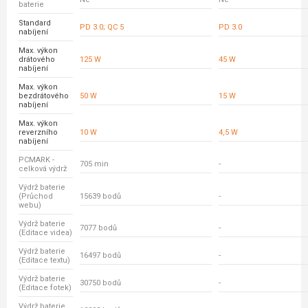
baterie
Standard
PD 3.0; QC 5
PD 3.0
nabíjení
Max. výkon
drátového
125 W
45 W
nabíjení
Max. výkon
bezdrátového
50 W
15 W
nabíjení
Max. výkon
reverzního
10 W
4,5 W
nabíjení
PCMARK -
705 min
-
celková výdrž
Výdrž baterie
(Průchod
15639 bodů
-
webu)
Výdrž baterie
7077 bodů
-
(Editace videa)
Výdrž baterie
16497 bodů
-
(Editace textu)
Výdrž baterie
30750 bodů
-
(Editace fotek)
Výdrž baterie