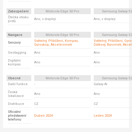
Zabezpečení
Motorola Edge 50 Pro
Samsung Galaxy S2
Čtečka otisku
Ano, v displeji
Ano, v displeji
prstů
Navigace
Motorola Edge 50 Pro
Samsung Galaxy S2
Světelný, Přiblížení, Kompas,
Světelný, Přiblížení, Gyr
Senzory
Gyroskop, Akcelerometr
Dálkový, Barometr, Akce
Geotagging
Ano
Ano
Digitální
Ano
Ano
kompas
Obecné
Motorola Edge 50 Pro
Samsung Galaxy S2
Další funkce
-
Galaxy AI
Česká
Ano
Ano
lokalizace
Distribuce
CZ
CZ
Oficiální
představení
Duben 2024
Leden 2024
telefonu