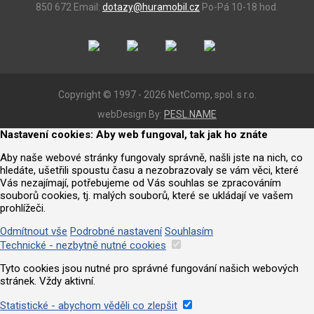
850 672
Email:
dotazy@huramobil.cz
Po-Pá 10-18 hod.
Copyright © 1997 - 2026 NetComp, spol. s r.o.
webDesign By:
PESL.NAME
Nastavení cookies: Aby web fungoval, tak jak ho znáte
Aby naše webové stránky fungovaly správně, našli jste na nich, co
hledáte, ušetřili spoustu času a nezobrazovaly se vám věci, které
Vás nezajímají, potřebujeme od Vás souhlas se zpracováním
souborů cookies, tj. malých souborů, které se ukládají ve vašem
prohlížeči.
Odmítnout vše
Podrobné nastavení
Souhlasím
Technické - nezbytně nutné cookies
Tyto cookies jsou nutné pro správné fungování našich webových
stránek. Vždy aktivní.
Statistické - abychom věděli co zlepšit