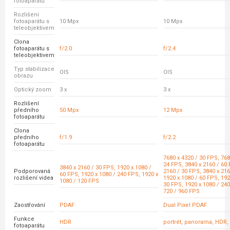
fotoaparátu
Rozlišení
fotoaparátu s
10 Mpx
10 Mpx
teleobjektivem
Clona
fotoaparátu s
f/2.0
f/2.4
teleobjektivem
Typ stabilizace
OIS
OIS
obrazu
Optický zoom
3 x
3 x
Rozlišení
předního
50 Mpx
12 Mpx
fotoaparátu
Clona
předního
f/1.9
f/2.2
fotoaparátu
7680 x 4320 / 30 FPS, 768
24 FPS, 3840 x 2160 / 60 
3840 x 2160 / 30 FPS, 1920 x 1080 /
Podporovaná
2160 / 30 FPS, 3840 x 216
60 FPS, 1920 x 1080 / 240 FPS, 1920 x
rozlišení videa
1920 x 1080 / 60 FPS, 192
1080 / 120 FPS
30 FPS, 1920 x 1080 / 240
720 / 960 FPS
Zaostřování
PDAF
Dual Pixel PDAF
Funkce
HDR
portrét, panorama, HDR,
fotoaparátu