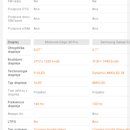
FM rádio
Ne
Ne
Podpora OTG
Ano
Ano
Podpora dvou
Ano
Ano
SIM karet
Podpora eSIM
Ano
Ano
Displej
Motorola Edge 50 Pro
Samsung Galaxy S2
Úhlopříčka
6.67 "
6.7 "
displeje
Rozlišení
2712 x 1220 bodů
3120 × 1440 bodů
displeje
Technologie
P-OLED
Dynamic AMOLED 2X
displeje
Typ displeje
OLED
AMOLED
Tvar výřezu v
Průstřel
Průstřel
displeji
Frekvence
144 Hz
120 Hz
displeje
Always On
-
Ano
LTPO
Ne
Ano
Typ ochrany
Corning Gorilla Glass
Corning Gorilla Glass Vic