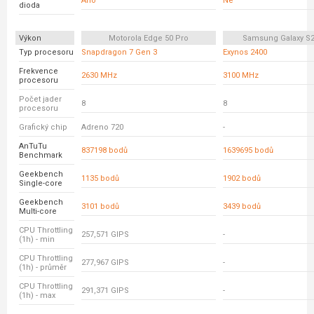
Ano
Ne
dioda
Výkon
Motorola Edge 50 Pro
Samsung Galaxy S2
Typ procesoru
Snapdragon 7 Gen 3
Exynos 2400
Frekvence
2630 MHz
3100 MHz
procesoru
Počet jader
8
8
procesoru
Grafický chip
Adreno 720
-
AnTuTu
837198 bodů
1639695 bodů
Benchmark
Geekbench
1135 bodů
1902 bodů
Single-core
Geekbench
3101 bodů
3439 bodů
Multi-core
CPU Throttling
257,571 GIPS
-
(1h) - min
CPU Throttling
277,967 GIPS
-
(1h) - průměr
CPU Throttling
291,371 GIPS
-
(1h) - max