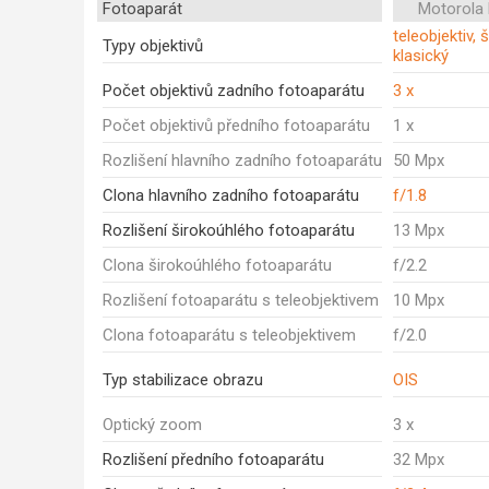
Fotoaparát
Motorola
teleobjektiv, 
Typy objektivů
klasický
Počet objektivů zadního fotoaparátu
3 x
Počet objektivů předního fotoaparátu
1 x
Rozlišení hlavního zadního fotoaparátu
50 Mpx
Clona hlavního zadního fotoaparátu
f/1.8
Rozlišení širokoúhlého fotoaparátu
13 Mpx
Clona širokoúhlého fotoaparátu
f/2.2
Rozlišení fotoaparátu s teleobjektivem
10 Mpx
Clona fotoaparátu s teleobjektivem
f/2.0
Typ stabilizace obrazu
OIS
Optický zoom
3 x
Rozlišení předního fotoaparátu
32 Mpx