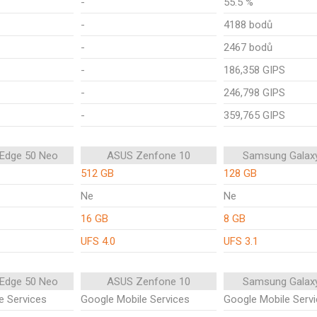
-
55.5 %
-
4188 bodů
-
2467 bodů
-
186,358 GIPS
-
246,798 GIPS
-
359,765 GIPS
 Edge 50 Neo
ASUS Zenfone 10
Samsung Galax
512 GB
128 GB
Ne
Ne
16 GB
8 GB
UFS 4.0
UFS 3.1
 Edge 50 Neo
ASUS Zenfone 10
Samsung Galax
e Services
Google Mobile Services
Google Mobile Serv