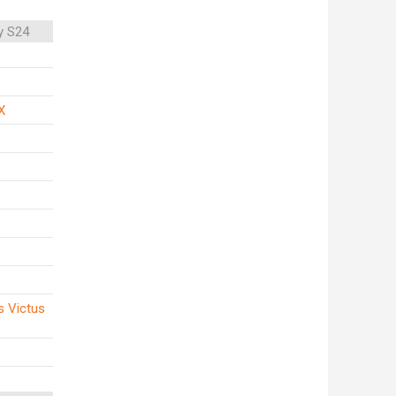
y S24
X
s Victus