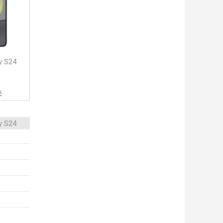
y S24
č
y S24