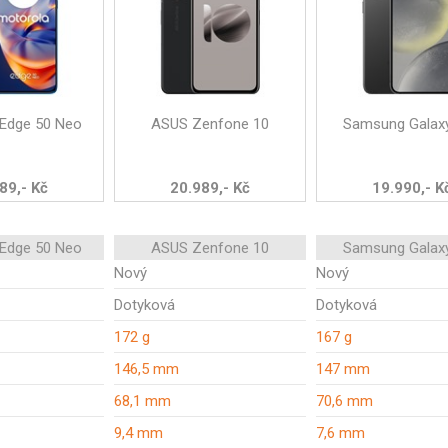
 Edge 50 Neo
ASUS Zenfone 10
Samsung Galax
89,- Kč
20.989,- Kč
19.990,- K
 Edge 50 Neo
ASUS Zenfone 10
Samsung Galax
Nový
Nový
Dotyková
Dotyková
172 g
167 g
146,5 mm
147 mm
68,1 mm
70,6 mm
9,4 mm
7,6 mm