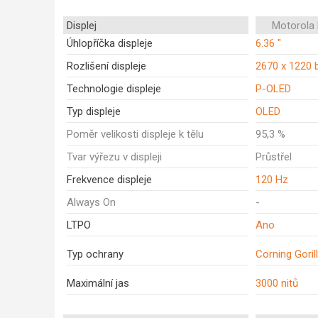
Displej
Motorola
Úhlopříčka displeje
6.36 "
Rozlišení displeje
2670 x 1220 
Technologie displeje
P-OLED
Typ displeje
OLED
Poměr velikosti displeje k tělu
95,3 %
Tvar výřezu v displeji
Průstřel
Frekvence displeje
120 Hz
Always On
-
LTPO
Ano
Typ ochrany
Corning Goril
Maximální jas
3000 nitů