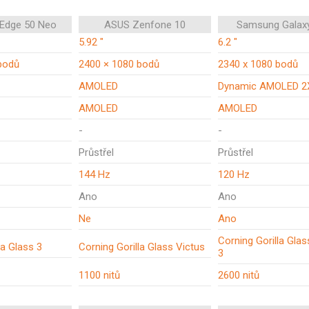
 Edge 50 Neo
ASUS Zenfone 10
Samsung Galax
5.92 "
6.2 "
bodů
2400 × 1080 bodů
2340 x 1080 bodů
AMOLED
Dynamic AMOLED 2
AMOLED
AMOLED
-
-
Průstřel
Průstřel
144 Hz
120 Hz
Ano
Ano
Ne
Ano
Corning Gorilla Glas
la Glass 3
Corning Gorilla Glass Victus
3
1100 nitů
2600 nitů