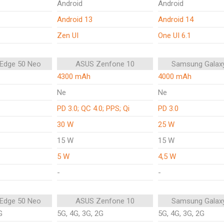
Android
Android
Android 13
Android 14
Zen UI
One UI 6.1
 Edge 50 Neo
ASUS Zenfone 10
Samsung Galax
4300 mAh
4000 mAh
Ne
Ne
PD 3.0; QC 4.0; PPS; Qi
PD 3.0
30 W
25 W
15 W
15 W
5 W
4,5 W
-
-
 Edge 50 Neo
ASUS Zenfone 10
Samsung Galax
G
5G, 4G, 3G, 2G
5G, 4G, 3G, 2G