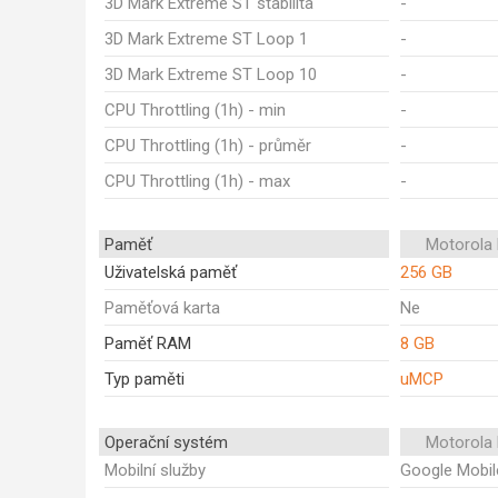
3D Mark Extreme ST stabilita
-
3D Mark Extreme ST Loop 1
-
3D Mark Extreme ST Loop 10
-
CPU Throttling (1h) - min
-
CPU Throttling (1h) - průměr
-
CPU Throttling (1h) - max
-
Paměť
Motorola
Uživatelská paměť
256 GB
Paměťová karta
Ne
Paměť RAM
8 GB
Typ paměti
uMCP
Operační systém
Motorola
Mobilní služby
Google Mobil