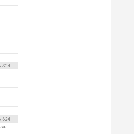
y S24
y S24
ices