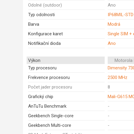
Odolné (outdoor)
Ano
Typ odolnosti
IP68MIL-STD
Barva
Modrá
Konfigurace karet
Single SIM +
Notifikační dioda
Ano
Výkon
Motorola
Typ procesoru
Dimensity 73
Frekvence procesoru
2500 MHz
Počet jader procesoru
8
Grafický chip
Mali-G615 M
AnTuTu Benchmark
-
Geekbench Single-core
-
Geekbench Multi-core
-