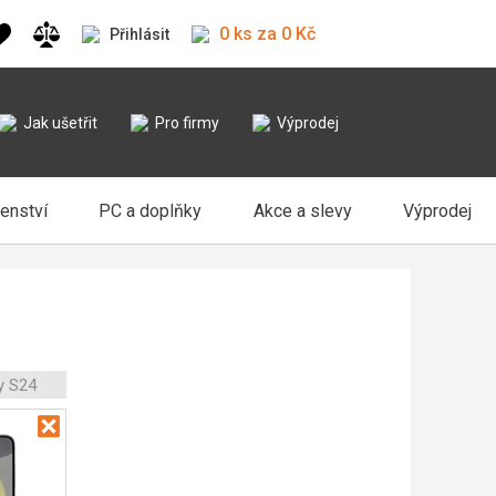
0 ks za 0 Kč
Přihlásit
Jak ušetřit
Pro firmy
Výprodej
šenství
PC a doplňky
Akce a slevy
Výprodej
y S24