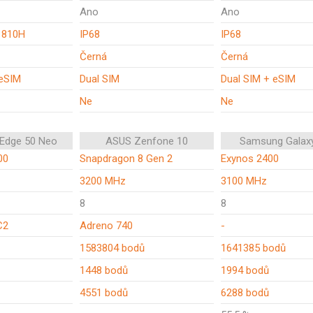
Ano
Ano
 810H
IP68
IP68
Černá
Černá
 eSIM
Dual SIM
Dual SIM + eSIM
Ne
Ne
 Edge 50 Neo
ASUS Zenfone 10
Samsung Galax
00
Snapdragon 8 Gen 2
Exynos 2400
3200 MHz
3100 MHz
8
8
C2
Adreno 740
-
1583804 bodů
1641385 bodů
1448 bodů
1994 bodů
4551 bodů
6288 bodů