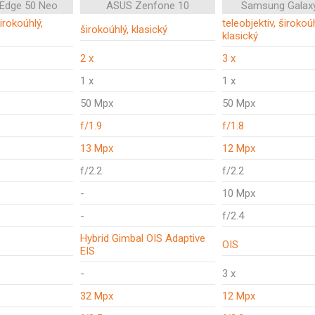
 Edge 50 Neo
ASUS Zenfone 10
Samsung Galax
širokoúhlý,
teleobjektiv, širokoúh
širokoúhlý, klasický
klasický
2 x
3 x
1 x
1 x
50 Mpx
50 Mpx
f/1.9
f/1.8
13 Mpx
12 Mpx
f/2.2
f/2.2
-
10 Mpx
-
f/2.4
Hybrid Gimbal OIS Adaptive
OIS
EIS
-
3 x
32 Mpx
12 Mpx