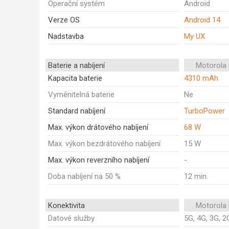
Operační systém
Android
Verze OS
Android 14
Nadstavba
My UX
Baterie a nabíjení
Motorola
Kapacita baterie
4310 mAh
Vyměnitelná baterie
Ne
Standard nabíjení
TurboPower
Max. výkon drátového nabíjení
68 W
Max. výkon bezdrátového nabíjení
15 W
Max. výkon reverzního nabíjení
-
Doba nabíjení na 50 %
12 min.
Konektivita
Motorola
Datové služby
5G, 4G, 3G, 2