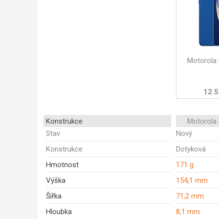
Motorola
12.5
Konstrukce
Motorola
Stav
Nový
Konstrukce
Dotyková
Hmotnost
171 g
Výška
154,1 mm
Šířka
71,2 mm
Hloubka
8,1 mm