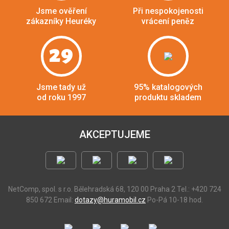
Jsme ověření
Při nespokojenosti
zákazníky Heuréky
vrácení peněz
29
Jsme tady už
95% katalogových
od roku 1997
produktu skladem
AKCEPTUJEME
NetComp, spol. s r.o.
Bělehradská 68, 120 00 Praha 2
Tel.: +420 724
850 672
Email:
dotazy@huramobil.cz
Po-Pá 10-18 hod.