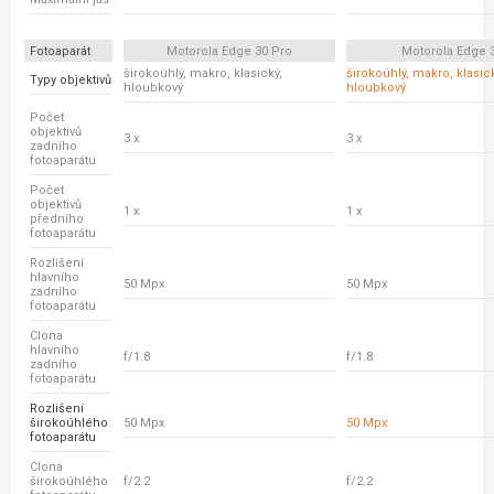
Fotoaparát
Motorola Edge 30 Pro
Motorola Edge 
širokoúhlý, makro, klasický,
širokoúhlý, makro, klasick
Typy objektivů
hloubkový
hloubkový
Počet
objektivů
3 x
3 x
zadního
fotoaparátu
Počet
objektivů
1 x
1 x
předního
fotoaparátu
Rozlišení
hlavního
50 Mpx
50 Mpx
zadního
fotoaparátu
Clona
hlavního
f/1.8
f/1.8
zadního
fotoaparátu
Rozlišení
širokoúhlého
50 Mpx
50 Mpx
fotoaparátu
Clona
širokoúhlého
f/2.2
f/2.2