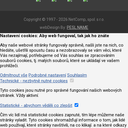
Copyright © 1997 - 2026 NetComp, spol. s r.o.
webDesign By:
PESL.NAME
Nastavení cookies: Aby web fungoval, tak jak ho znáte
Aby naše webové stránky fungovaly správně, našli jste na nich, co
hledáte, ušetřili spoustu času a nezobrazovaly se vám věci, které
Vás nezajímají, potřebujeme od Vás souhlas se zpracováním
souborů cookies, tj. malých souborů, které se ukládají ve vašem
prohlížeči.
Odmítnout vše
Podrobné nastavení
Souhlasím
Technické - nezbytně nutné cookies
Tyto cookies jsou nutné pro správné fungování našich webových
stránek. Vždy aktivní.
Statistické - abychom věděli co zlepšit
Čím víc lidí má statistické cookies zapnuté, tím lépe můžeme naše
stránky vyladit. Tyto cookies shromažďují informace o tom, jak lidé
web používají, které stránky navštívili, na co klikají. a na které odkazy