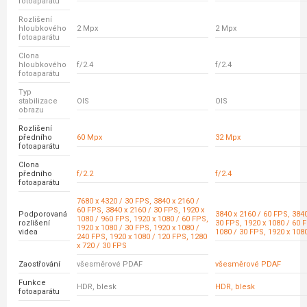
fotoaparátu
Rozlišení
hloubkového
2 Mpx
2 Mpx
fotoaparátu
Clona
hloubkového
f/2.4
f/2.4
fotoaparátu
Typ
stabilizace
OIS
OIS
obrazu
Rozlišení
předního
60 Mpx
32 Mpx
fotoaparátu
Clona
předního
f/2.2
f/2.4
fotoaparátu
7680 x 4320 / 30 FPS, 3840 x 2160 /
60 FPS, 3840 x 2160 / 30 FPS, 1920 x
Podporovaná
3840 x 2160 / 60 FPS, 3840
1080 / 960 FPS, 1920 x 1080 / 60 FPS,
rozlišení
30 FPS, 1920 x 1080 / 60 
1920 x 1080 / 30 FPS, 1920 x 1080 /
videa
1080 / 30 FPS, 1920 x 108
240 FPS, 1920 x 1080 / 120 FPS, 1280
x 720 / 30 FPS
Zaostřování
všesměrové PDAF
všesměrové PDAF
Funkce
HDR, blesk
HDR, blesk
fotoaparátu