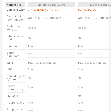
Konektivita
Motorola Edge 30 Pro
Motorola Edge 
Datové služby
GPRS, EDGE, 5G, 4G, 3G
5G, 4G, 3G, 2G
Bezdrátové
WiFi, NFC, GPS, Bluetooth
WiFi, NFC, GPS, Bluetoot
technologie
Systémový
USB-C
USB-C
konektor
Infračervený
Ne
Ne
port
Bluetooth
Ano
Ano
Verze
5.2
5.2
bluetooth
Wi-Fi
802.11 a/b/g/n/ac/ax
802.11 a/b/g/n/ac/ax
NFC
Ano
Ano
Konektor jack
Ne
Ne
3,5mm
Stereo
Ano
Ano
reproduktory
FM rádio
-
Ne
Podpora OTG
Ano
Ano
Podpora dvou
Ano
Ano