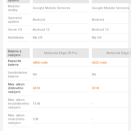
systém
Mobilní
Google Mobile Services
Google Mobile Services
služby
Operační
Android
Android
systém
Verze OS
Android 12
Android 12
Nadstavba
My UX
My UX
Baterie a
Motorola Edge 30 Pro
Motorola Edge 
nabíjení
Kapacita
4800 mAh
4020 mAh
baterie
Vyměnitelná
Ne
Ne
baterie
Max. výkon
drátového
68 W
33 W
nabíjení
Max. výkon
bezdrátového
15 W
-
nabíjení
Max. výkon
reverzního
5 W
-
nabíjení