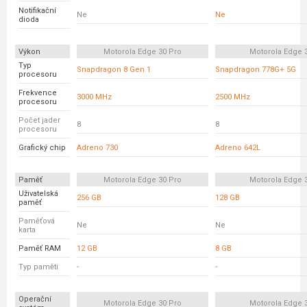
Notifikační
Ne
Ne
dioda
Výkon
Motorola Edge 30 Pro
Motorola Edge 
Typ
Snapdragon 8 Gen 1
Snapdragon 778G+ 5G
procesoru
Frekvence
3000 MHz
2500 MHz
procesoru
Počet jader
8
8
procesoru
Grafický chip
Adreno 730
Adreno 642L
Paměť
Motorola Edge 30 Pro
Motorola Edge 
Uživatelská
256 GB
128 GB
paměť
Paměťová
Ne
Ne
karta
Paměť RAM
12 GB
8 GB
Typ paměti
-
-
Operační
Motorola Edge 30 Pro
Motorola Edge 