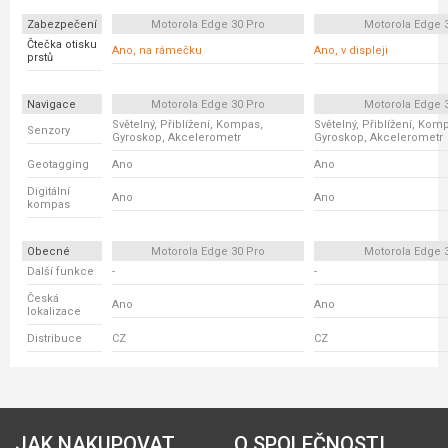
Zabezpečení
Motorola Edge 30 Pro
Motorola Edge 
Čtečka otisku
Ano, na rámečku
Ano, v displeji
prstů
Navigace
Motorola Edge 30 Pro
Motorola Edge 
Světelný, Přiblížení, Kompas,
Světelný, Přiblížení, Kom
Senzory
Gyroskop, Akcelerometr
Gyroskop, Akcelerometr
Geotagging
Ano
Ano
Digitální
Ano
Ano
kompas
Obecné
Motorola Edge 30 Pro
Motorola Edge 
Další funkce
-
-
Česká
Ano
Ano
lokalizace
Distribuce
CZ
CZ
JAK NAKUPOVAT
O SPOLEČNOSTI