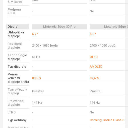
SIM karet
Podpora
-
Ne
eSIM
Displej
Motorola Edge 30 Pro
Motorola Edge 
Úhlopříčka
6.7 "
6.5 "
displeje
Rozlišení
2400 × 1080 bodů
2400 × 1080 bodů
displeje
Technologie
OLED
OLED
displeje
Typ displeje
-
AMOLED
Poměr
velikosti
88,5 %
87,6 %
displeje k tělu
Tvar výřezu v
Průstřel
Průstřel
displeji
Frekvence
144 Hz
144 Hz
displeje
LTPO
-
Ne
Typ ochrany
-
Corning Gorilla Glass 3
Maximální jas
-
-