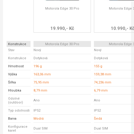
Motorola Edge 30 Pro
Motorola Edge 
19.990,- Kč
10.990,- K
Konstrukce
Motorola Edge 30 Pro
Motorola Edge 
Stav
Nový
Nový
Konstrukce
Dotyková
Dotyková
Hmotnost
196 g
155 g
Výška
163,06 mm
159,38 mm
Šířka
75,95 mm
74,236 mm
Hloubka
8,79 mm
6,79 mm
Odolné
Ano
Ano
(outdoor)
Typ odolnosti
IP52
IP52
Barva
Modrá
Šedá
Konfigurace
Dual SIM
Dual SIM
karet