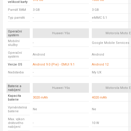
velikost karty
Paměť RAM
3 GB
3 GB
Typ paměti
-
eMMC 5.1
Operační
Huawei Y6s
Motorola Moto E
systém
Mobilní
-
Google Mobile Services
služby
Operační
Android
Android
systém
Verze OS
Android 9.0 (Pie) - EMUI 9.1
Android 12
Nadstavba
-
My UX
Baterie a
Huawei Y6s
Motorola Moto E
nabíjení
Kapacita
3020 mAh
4020 mAh
baterie
Vyměnitelná
Ne
Ne
baterie
Max. výkon
drátového
-
10 W
nabíjení