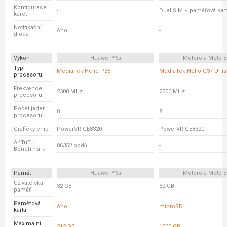
Konfigurace
-
Dual SIM + paměťová kar
karet
Notifikační
Ano
-
dioda
Výkon
Huawei Y6s
Motorola Moto E
Typ
MediaTek Helio P35
MediaTek Helio G37 Unis
procesoru
Frekvence
2300 MHz
2300 MHz
procesoru
Počet jader
8
8
procesoru
Grafický chip
PowerVR GE8320
PowerVR GE8320
AnTuTu
86352 bodů
-
Benchmark
Paměť
Huawei Y6s
Motorola Moto E
Uživatelská
32 GB
32 GB
paměť
Paměťová
Ano
microSD
karta
Maximální
512 GB
1000 GB