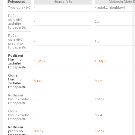
Fotoaparát
Huawei Y6s
Motorola Moto E
Typy objektivů
-
klasický, hloubkový
Počet
objektivů
-
2 x
zadního
fotoaparátu
Počet
objektivů
-
1 x
předního
fotoaparátu
Rozlišení
hlavního
13 Mpx
16 Mpx
zadního
fotoaparátu
Clona
hlavního
f/1.8
f/2.2
zadního
fotoaparátu
Rozlišení
hloubkového
-
2 Mpx
fotoaparátu
Clona
hloubkového
-
f/2.4
fotoaparátu
Rozlišení
předního
8 Mpx
5 Mpx