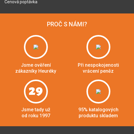
Cenová poptávka
PROČ S NÁMI?
Jsme ověření
Při nespokojenosti
zákazníky Heuréky
vrácení peněz
29
Jsme tady už
95% katalogových
od roku 1997
produktu skladem