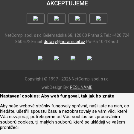
AKCEPTUJEME
NetComp, spol. s r.o.
Bělehradská 68, 120 00 Praha 2
Tel.: +420 724
850 672
Email:
dotazy@huramobil.cz
Po-Pá 10-18 hod.
Copyright © 1997 - 2026 NetComp, spol. s r.o.
webDesign By:
PESL.NAME
Nastavení cookies: Aby web fungoval, tak jak ho znáte
Aby naše webové stránky fungovaly správně, našli jste na nich, co
hledáte, ušetřili spoustu času a nezobrazovaly se vám věci, které
Vás nezajímají, potřebujeme od Vás souhlas se zpracováním
souborů cookies, tj. malých souborů, které se ukládají ve vašem
prohlížeči.