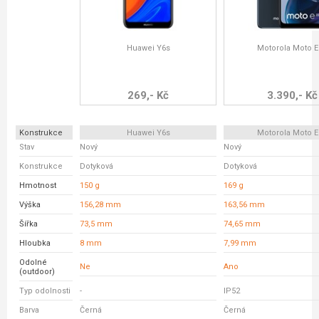
Huawei Y6s
Motorola Moto E
269,- Kč
3.390,- Kč
Konstrukce
Huawei Y6s
Motorola Moto E
Stav
Nový
Nový
Konstrukce
Dotyková
Dotyková
Hmotnost
150 g
169 g
Výška
156,28 mm
163,56 mm
Šířka
73,5 mm
74,65 mm
Hloubka
8 mm
7,99 mm
Odolné
Ne
Ano
(outdoor)
Typ odolnosti
-
IP52
Barva
Černá
Černá