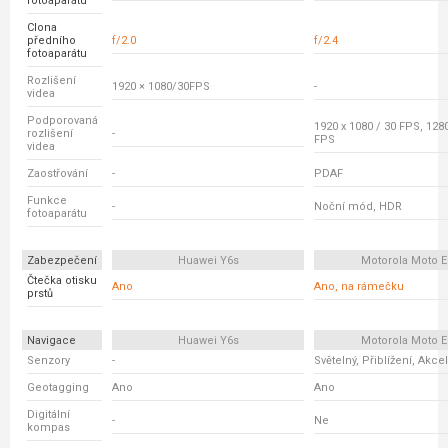
fotoaparátu
Clona
předního
f/2.0
f/2.4
fotoaparátu
Rozlišení
1920 × 1080/30FPS
-
videa
Podporovaná
1920 x 1080 / 30 FPS, 1280
rozlišení
-
FPS
videa
Zaostřování
-
PDAF
Funkce
-
Noční mód, HDR
fotoaparátu
Zabezpečení
Huawei Y6s
Motorola Moto E
Čtečka otisku
Ano
Ano, na rámečku
prstů
Navigace
Huawei Y6s
Motorola Moto E
Senzory
-
Světelný, Přiblížení, Akc
Geotagging
Ano
Ano
Digitální
-
Ne
kompas