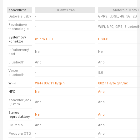
Konektivita
Huawei Y6s
Motorola Moto E
Datové služby
-
GPRS, EDGE, 4G, 3G, 2G
Bezdrátové
-
WiFi, NFC, GPS, Bluetoot
technologie
Systémový
micro USB
USB-C
konektor
Infračervený
Ne
Ne
port
Bluetooth
Ano
Ano
Verze
-
5.0
bluetooth
Wi-Fi
Wi-Fi 802.11 b/g/n
802.11 a/b/g/n/ac
NFC
Ne
Ano
Konektor jack
Ano
Ano
3,5mm
Stereo
Ne
Ano
reproduktory
FM rádio
Ano
Ano
Podpora OTG
-
Ano