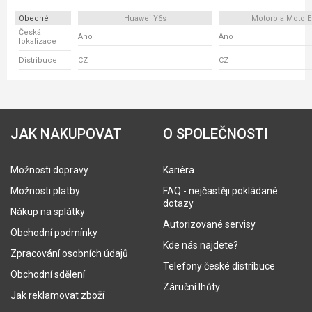
Obecné
Huawei Y6s
Motorola Moto E
Česká
Ano
Ano
lokalizace
Distribuce
CZ
CZ
JAK NAKUPOVAT
O SPOLEČNOSTI
Možnosti dopravy
Kariéra
Možnosti platby
FAQ - nejčastěji pokládané
dotazy
Nákup na splátky
Autorizované servisy
Obchodní podmínky
Kde nás najdete?
Zpracování osobních údajů
Telefony české distribuce
Obchodní sdělení
Záruční lhůty
Jak reklamovat zboží