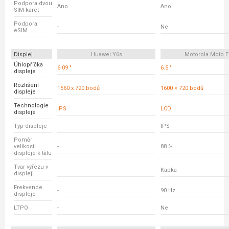
Podpora dvou
Ano
Ano
SIM karet
Podpora
-
Ne
eSIM
Displej
Huawei Y6s
Motorola Moto E
Úhlopříčka
6.09 "
6.5 "
displeje
Rozlišení
1560 x 720 bodů
1600 × 720 bodů
displeje
Technologie
IPS
LCD
displeje
Typ displeje
-
IPS
Poměr
velikosti
-
88 %
displeje k tělu
Tvar výřezu v
-
Kapka
displeji
Frekvence
-
90 Hz
displeje
LTPO
-
Ne