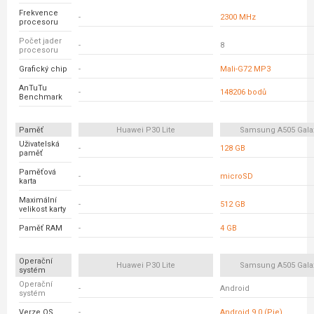
Frekvence
-
2300 MHz
procesoru
Počet jader
-
8
procesoru
Grafický chip
-
Mali-G72 MP3
AnTuTu
-
148206 bodů
Benchmark
Paměť
Huawei P30 Lite
Samsung A505 Gala
Uživatelská
-
128 GB
paměť
Paměťová
-
microSD
karta
Maximální
-
512 GB
velikost karty
Paměť RAM
-
4 GB
Operační
Huawei P30 Lite
Samsung A505 Gala
systém
Operační
-
Android
systém
Verze OS
-
Android 9.0 (Pie)