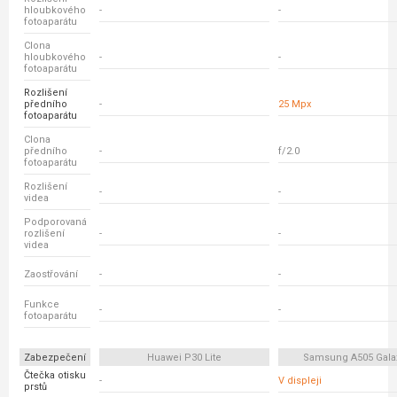
hloubkového
-
-
fotoaparátu
Clona
hloubkového
-
-
fotoaparátu
Rozlišení
předního
-
25 Mpx
fotoaparátu
Clona
předního
-
f/2.0
fotoaparátu
Rozlišení
-
-
videa
Podporovaná
rozlišení
-
-
videa
Zaostřování
-
-
Funkce
-
-
fotoaparátu
Zabezpečení
Huawei P30 Lite
Samsung A505 Gala
Čtečka otisku
-
V displeji
prstů