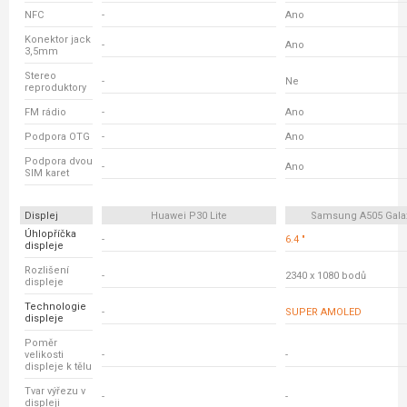
NFC
-
Ano
Konektor jack
-
Ano
3,5mm
Stereo
-
Ne
reproduktory
FM rádio
-
Ano
Podpora OTG
-
Ano
Podpora dvou
-
Ano
SIM karet
Displej
Huawei P30 Lite
Samsung A505 Gala
Úhlopříčka
-
6.4 "
displeje
Rozlišení
-
2340 x 1080 bodů
displeje
Technologie
-
SUPER AMOLED
displeje
Poměr
velikosti
-
-
displeje k tělu
Tvar výřezu v
-
-
displeji