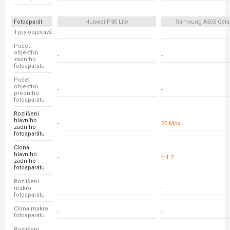
Fotoaparát
Huawei P30 Lite
Samsung A505 Gala
Typy objektivů
-
-
Počet
objektivů
-
-
zadního
fotoaparátu
Počet
objektivů
-
-
předního
fotoaparátu
Rozlišení
hlavního
-
25 Mpx
zadního
fotoaparátu
Clona
hlavního
-
f/1.7
zadního
fotoaparátu
Rozlišení
makro
-
-
fotoaparátu
Clona makro
-
-
fotoaparátu
Rozlišení