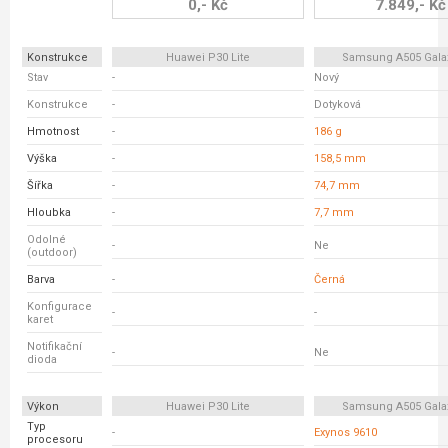
0,- Kč
7.849,- Kč
Konstrukce
Huawei P30 Lite
Samsung A505 Gala
Stav
-
Nový
Konstrukce
-
Dotyková
Hmotnost
-
186 g
Výška
-
158,5 mm
Šířka
-
74,7 mm
Hloubka
-
7,7 mm
Odolné
-
Ne
(outdoor)
Barva
-
Černá
Konfigurace
-
-
karet
Notifikační
-
Ne
dioda
Výkon
Huawei P30 Lite
Samsung A505 Gala
Typ
-
Exynos 9610
procesoru