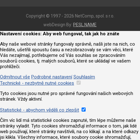
Copyright © 1997 - 2026 NetComp, spol. s r.o.
webDesign By:
PESL.NAME
Nastavení cookies: Aby web fungoval, tak jak ho znáte
Aby naše webové stránky fungovaly správně, našli jste na nich, co
hledáte, ušetřili spoustu času a nezobrazovaly se vám věci, které
Vás nezajímají, potřebujeme od Vás souhlas se zpracováním
souborů cookies, tj. malých souborů, které se ukládají ve vašem
prohlížeči.
Odmítnout vše
Podrobné nastavení
Souhlasím
Technické - nezbytně nutné cookies
Tyto cookies jsou nutné pro správné fungování našich webových
stránek. Vždy aktivní.
Statistické - abychom věděli co zlepšit
Čím víc lidí má statistické cookies zapnuté, tím lépe můžeme naše
stránky vyladit. Tyto cookies shromažďují informace o tom, jak lidé
web používají, které stránky navštívili, na co klikají. a na které odkazy
jsi klikla. Všechny informace, které soubory cookie shromažďují,