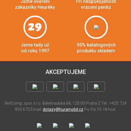
Jsme ověření
Při nespokojenosti
zákazníky Heuréky
vrácení peněz
29
Jsme tady už
95% katalogových
od roku 1997
produktu skladem
AKCEPTUJEME
NetComp, spol. s r.o.
Bělehradská 68, 120 00 Praha 2
Tel.: +420 724
850 672
Email:
dotazy@huramobil.cz
Po-Pá 10-18 hod.