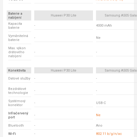
Baterie a
Huawei P30 Lite
Samsung A505 Gala
nabíjení
Kapacita
-
4000 mAh
baterie
Vyměnitelná
-
Ne
baterie
Max. výkon
drátového
-
-
nabíjení
Konektivita
Huawei P30 Lite
Samsung A505 Gala
Datové služby
-
-
Bezdrátové
-
-
technologie
Systémový
-
USB-C
konektor
Infračervený
-
Ne
port
Bluetooth
-
Ano
Wi-Fi
-
802.11 b/g/n/ac