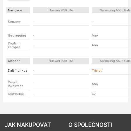
Navigace
Huawei P30 Lite
Samsung A505 Gala
Senzory
-
-
Geotagging
-
Ano
Digitální
-
Ano
kompas
Obecné
Huawei P30 Lite
Samsung A505 Gala
Další funkce
-
Trislot
Česká
-
Ano
lokalizace
Distribuce
-
CZ
JAK NAKUPOVAT
O SPOLEČNOSTI