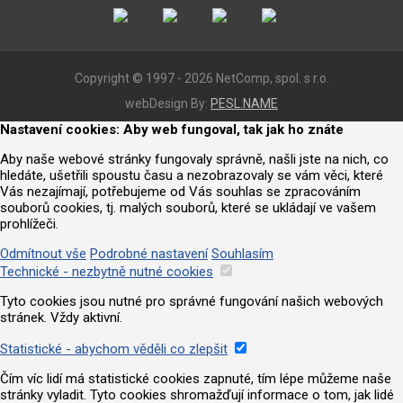
Copyright © 1997 - 2026 NetComp, spol. s r.o.
webDesign By:
PESL.NAME
Nastavení cookies: Aby web fungoval, tak jak ho znáte
Aby naše webové stránky fungovaly správně, našli jste na nich, co
hledáte, ušetřili spoustu času a nezobrazovaly se vám věci, které
Vás nezajímají, potřebujeme od Vás souhlas se zpracováním
souborů cookies, tj. malých souborů, které se ukládají ve vašem
prohlížeči.
Odmítnout vše
Podrobné nastavení
Souhlasím
Technické - nezbytně nutné cookies
Tyto cookies jsou nutné pro správné fungování našich webových
stránek. Vždy aktivní.
Statistické - abychom věděli co zlepšit
Čím víc lidí má statistické cookies zapnuté, tím lépe můžeme naše
stránky vyladit. Tyto cookies shromažďují informace o tom, jak lidé