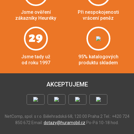
Jsme ověření
Při nespokojenosti
zákazníky Heuréky
vrácení peněz
29
Jsme tady už
95% katalogových
od roku 1997
produktu skladem
AKCEPTUJEME
NetComp, spol. s r.o.
Bělehradská 68, 120 00 Praha 2
Tel.: +420 724
850 672
Email:
dotazy@huramobil.cz
Po-Pá 10-18 hod.