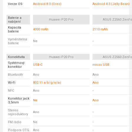
Verze OS
Android 8.0 (Oreo)
Android 4.3 (Jelly Bean)
Baterie a
Huawei P20 Pro
ASUS Z2560 ZenFo
nabíjení
Kapacita
4000 mAh
2110 mAh
baterie
Vyměnitelná
Ne
-
baterie
Konektivita
Huawei P20 Pro
ASUS Z2560 ZenFo
Systémový
USB-C
micro USB
konektor
Bluetooth
Ano
Ano
Wi-Fi
802.11 a/b/g/n/ac
Ano
NFC
Ano
-
Konektor jack
Ne
Ano
3,5mm
Stereo
Ano
-
reproduktory
FM rádio
Ne
-
Podpora OTG
Ano
-