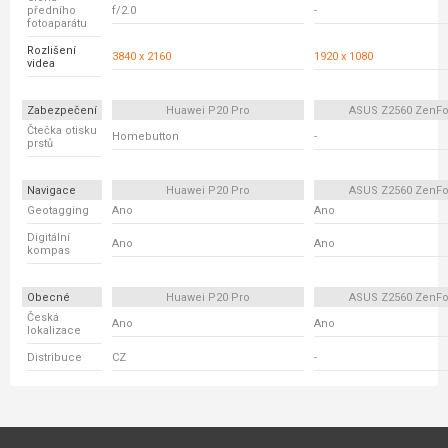
předního
f/2.0
-
fotoaparátu
Rozlišení
3840 x 2160
1920 x 1080
videa
Zabezpečení
Huawei P20 Pro
ASUS Z2560 ZenFo
Čtečka otisku
Homebutton
-
prstů
Navigace
Huawei P20 Pro
ASUS Z2560 ZenFo
Geotagging
Ano
Ano
Digitální
Ano
Ano
kompas
Obecné
Huawei P20 Pro
ASUS Z2560 ZenFo
Česká
Ano
Ano
lokalizace
Distribuce
CZ
-