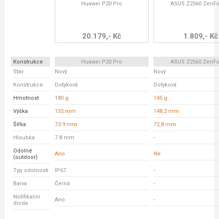
Huawei P20 Pro
ASUS Z2560 ZenFo
20.179,- Kč
1.809,- Kč
Konstrukce
Huawei P20 Pro
ASUS Z2560 ZenFo
Stav
Nový
Nový
Konstrukce
Dotyková
Dotyková
Hmotnost
180 g
145 g
Výška
155 mm
148,2 mm
Šířka
73.9 mm
72,8 mm
Hloubka
7.8 mm
-
Odolné
Ano
Ne
(outdoor)
Typ odolnosti
IP67
-
Barva
Černá
-
Notifikační
Ano
-
dioda