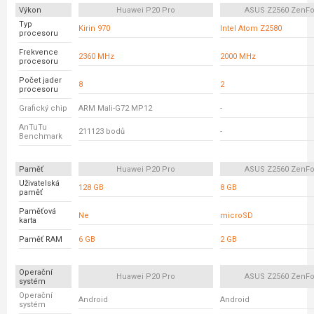
Výkon
Huawei P20 Pro
ASUS Z2560 ZenFo
Typ
Kirin 970
Intel Atom Z2580
procesoru
Frekvence
2360 MHz
2000 MHz
procesoru
Počet jader
8
2
procesoru
Grafický chip
ARM Mali-G72 MP12
-
AnTuTu
211123 bodů
-
Benchmark
Paměť
Huawei P20 Pro
ASUS Z2560 ZenFo
Uživatelská
128 GB
8 GB
paměť
Paměťová
Ne
microSD
karta
Paměť RAM
6 GB
2 GB
Operační
Huawei P20 Pro
ASUS Z2560 ZenFo
systém
Operační
Android
Android
systém