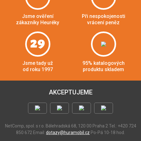
Jsme ověření
Při nespokojenosti
zákazníky Heuréky
vrácení peněz
29
Jsme tady už
95% katalogových
od roku 1997
produktu skladem
AKCEPTUJEME
NetComp, spol. s r.o.
Bělehradská 68, 120 00 Praha 2
Tel.: +420 724
850 672
Email:
dotazy@huramobil.cz
Po-Pá 10-18 hod.