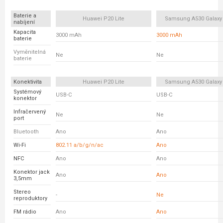
Baterie a
Huawei P20 Lite
Samsung A530 Galaxy
nabíjení
Kapacita
3000 mAh
3000 mAh
baterie
Vyměnitelná
Ne
Ne
baterie
Konektivita
Huawei P20 Lite
Samsung A530 Galaxy
Systémový
USB-C
USB-C
konektor
Infračervený
Ne
Ne
port
Bluetooth
Ano
Ano
Wi-Fi
802.11 a/b/g/n/ac
Ano
NFC
Ano
Ano
Konektor jack
Ano
Ano
3,5mm
Stereo
-
Ne
reproduktory
FM rádio
Ano
Ano