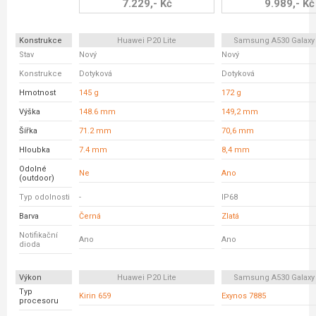
7.229,- Kč
9.989,- Kč
Konstrukce
Huawei P20 Lite
Samsung A530 Galaxy
Stav
Nový
Nový
Konstrukce
Dotyková
Dotyková
Hmotnost
145 g
172 g
Výška
148.6 mm
149,2 mm
Šířka
71.2 mm
70,6 mm
Hloubka
7.4 mm
8,4 mm
Odolné
Ne
Ano
(outdoor)
Typ odolnosti
-
IP68
Barva
Černá
Zlatá
Notifikační
Ano
Ano
dioda
Výkon
Huawei P20 Lite
Samsung A530 Galaxy
Typ
Kirin 659
Exynos 7885
procesoru