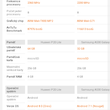
Frekvence
2360 MHz
2200 MHz
procesoru
Počet jader
8
8
procesoru
Grafický chip
ARM Mali-T830 MP2
ARM Mali-G71
AnTuTu
87976 bodů
116613 bodů
Benchmark
Paměť
Huawei P20 Lite
Samsung A530 Galaxy
Uživatelská
64 GB
32 GB
paměť
Paměťová
microSD
microSD
karta
Maximální
256 GB
256 GB
velikost karty
Paměť RAM
4 GB
4 GB
Operační
Huawei P20 Lite
Samsung A530 Galaxy
systém
Operační
Android
Android
systém
Verze OS
Android 8.0 (Oreo)
Android 7.1 (Nougat)