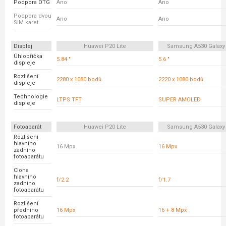
Podpora OTG
Ano
Ano
Podpora dvou
Ano
Ano
SIM karet
Displej
Huawei P20 Lite
Samsung A530 Galaxy
Úhlopříčka
5.84 "
5.6 "
displeje
Rozlišení
2280 x 1080 bodů
2220 x 1080 bodů
displeje
Technologie
LTPS TFT
SUPER AMOLED
displeje
Fotoaparát
Huawei P20 Lite
Samsung A530 Galaxy
Rozlišení
hlavního
16 Mpx
16 Mpx
zadního
fotoaparátu
Clona
hlavního
f/2.2
f/1.7
zadního
fotoaparátu
Rozlišení
předního
16 Mpx
16 + 8 Mpx
fotoaparátu