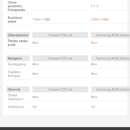
Clona
předního
-
f/1.9
fotoaparátu
Rozlišení
1920 × 1080
1920 × 1080
videa
Zabezpečení
Huawei P20 Lite
Samsung A530 Galaxy
Čtečka otisku
Ano
Ano
prstů
Navigace
Huawei P20 Lite
Samsung A530 Galaxy
Geotagging
Ano
Ano
Digitální
Ano
Ano
kompas
Obecné
Huawei P20 Lite
Samsung A530 Galaxy
Česká
Ano
Ano
lokalizace
Distribuce
CZ
CZ