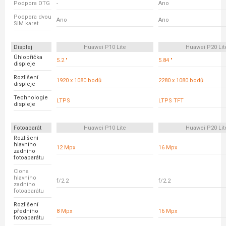
Podpora OTG
-
Ano
Podpora dvou
Ano
Ano
SIM karet
Displej
Huawei P10 Lite
Huawei P20 Lit
Úhlopříčka
5.2 "
5.84 "
displeje
Rozlišení
1920 x 1080 bodů
2280 x 1080 bodů
displeje
Technologie
LTPS
LTPS TFT
displeje
Fotoaparát
Huawei P10 Lite
Huawei P20 Lit
Rozlišení
hlavního
12 Mpx
16 Mpx
zadního
fotoaparátu
Clona
hlavního
f/2.2
f/2.2
zadního
fotoaparátu
Rozlišení
předního
8 Mpx
16 Mpx
fotoaparátu