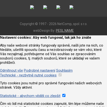
Copyright © 1997 - 2026 NetComp, spol. s r.o.
webDesign By:
PESL.NAME
Nastavení cookies: Aby web fungoval, tak jak ho znáte
Aby naše webové stránky fungovaly správně, našli jste na nich, co
hledáte, ušetřili spoustu času a nezobrazovaly se vám věci, které
Vás nezajímají, potřebujeme od Vás souhlas se zpracováním
souborů cookies, tj. malých souborů, které se ukládají ve vašem
prohlížeči.
Odmítnout vše
Podrobné nastavení
Souhlasím
Technické - nezbytně nutné cookies
Tyto cookies jsou nutné pro správné fungování našich webových
stránek. Vždy aktivní.
Statistické - abychom věděli co zlepšit
Čím víc lidí má statistické cookies zapnuté, tím lépe můžeme naše