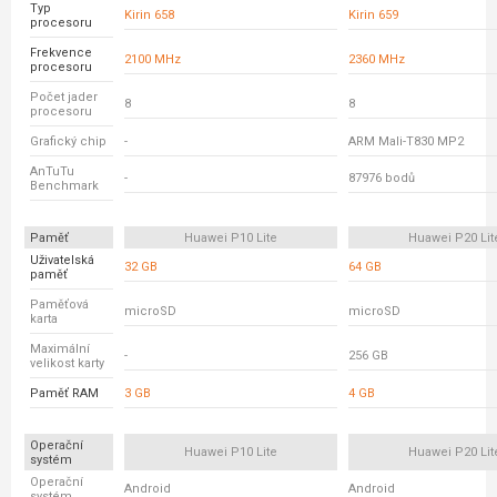
Typ
Kirin 658
Kirin 659
procesoru
Frekvence
2100 MHz
2360 MHz
procesoru
Počet jader
8
8
procesoru
Grafický chip
-
ARM Mali-T830 MP2
AnTuTu
-
87976 bodů
Benchmark
Paměť
Huawei P10 Lite
Huawei P20 Lit
Uživatelská
32 GB
64 GB
paměť
Paměťová
microSD
microSD
karta
Maximální
-
256 GB
velikost karty
Paměť RAM
3 GB
4 GB
Operační
Huawei P10 Lite
Huawei P20 Lit
systém
Operační
Android
Android
systém