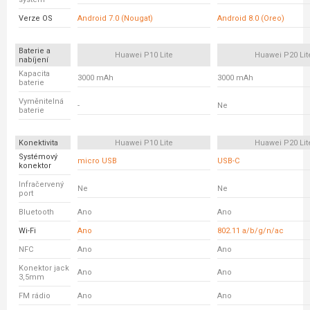
Verze OS
Android 7.0 (Nougat)
Android 8.0 (Oreo)
Baterie a
Huawei P10 Lite
Huawei P20 Lit
nabíjení
Kapacita
3000 mAh
3000 mAh
baterie
Vyměnitelná
-
Ne
baterie
Konektivita
Huawei P10 Lite
Huawei P20 Lit
Systémový
micro USB
USB-C
konektor
Infračervený
Ne
Ne
port
Bluetooth
Ano
Ano
Wi-Fi
Ano
802.11 a/b/g/n/ac
NFC
Ano
Ano
Konektor jack
Ano
Ano
3,5mm
FM rádio
Ano
Ano