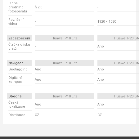
Clona
předního
f/2.0
-
fotoaparátu
Rozlišení
-
1920 × 1080
videa
Zabezpečení
Huawei P10 Lite
Huawei P20 Lit
Čtečka otisku
-
Ano
prstů
Navigace
Huawei P10 Lite
Huawei P20 Lit
Geotagging
Ano
Ano
Digitální
Ano
Ano
kompas
Obecné
Huawei P10 Lite
Huawei P20 Lit
Česká
Ano
Ano
lokalizace
Distribuce
CZ
CZ