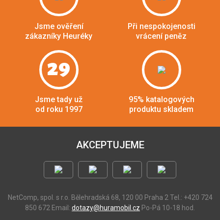
Jsme ověření
Při nespokojenosti
zákazníky Heuréky
vrácení peněz
29
Jsme tady už
95% katalogových
od roku 1997
produktu skladem
AKCEPTUJEME
NetComp, spol. s r.o.
Bělehradská 68, 120 00 Praha 2
Tel.: +420 724
850 672
Email:
dotazy@huramobil.cz
Po-Pá 10-18 hod.