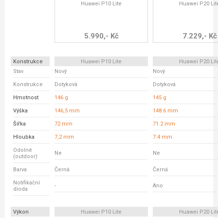
Huawei P10 Lite
Huawei P20 Lit
5.990,- Kč
7.229,- Kč
Konstrukce
Huawei P10 Lite
Huawei P20 Lit
Stav
Nový
Nový
Konstrukce
Dotyková
Dotyková
Hmotnost
146 g
145 g
Výška
146,5 mm
148.6 mm
Šířka
72 mm
71.2 mm
Hloubka
7,2 mm
7.4 mm
Odolné
Ne
Ne
(outdoor)
Barva
Černá
Černá
Notifikační
-
Ano
dioda
Výkon
Huawei P10 Lite
Huawei P20 Lit