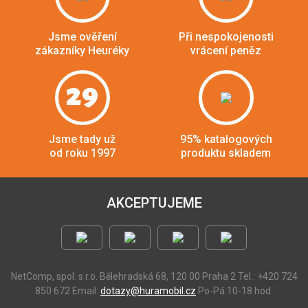
Jsme ověření
Při nespokojenosti
zákazníky Heuréky
vrácení peněz
29
Jsme tady už
95% katalogových
od roku 1997
produktu skladem
AKCEPTUJEME
NetComp, spol. s r.o.
Bělehradská 68, 120 00 Praha 2
Tel.: +420 724
850 672
Email:
dotazy@huramobil.cz
Po-Pá 10-18 hod.