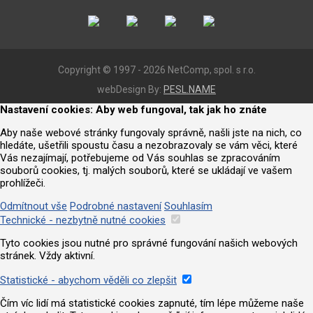
Copyright © 1997 - 2026 NetComp, spol. s r.o.
webDesign By:
PESL.NAME
Nastavení cookies: Aby web fungoval, tak jak ho znáte
Aby naše webové stránky fungovaly správně, našli jste na nich, co
hledáte, ušetřili spoustu času a nezobrazovaly se vám věci, které
Vás nezajímají, potřebujeme od Vás souhlas se zpracováním
souborů cookies, tj. malých souborů, které se ukládají ve vašem
prohlížeči.
Odmítnout vše
Podrobné nastavení
Souhlasím
Technické - nezbytně nutné cookies
Tyto cookies jsou nutné pro správné fungování našich webových
stránek. Vždy aktivní.
Statistické - abychom věděli co zlepšit
Čím víc lidí má statistické cookies zapnuté, tím lépe můžeme naše