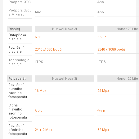
Podpora OTG
-
Ano
Podpora dvou
Ano
Ano
SIM karet
Displej
Huawei Nova 3i
Honor 20 Lite
Úhlopříčka
6.3 "
6.21 "
displeje
Rozlišení
2340 x1080 bodů
2340 x 1080 bodů
displeje
Technologie
LTPS
LTPS
displeje
Fotoaparát
Huawei Nova 3i
Honor 20 Lite
Rozlišení
hlavního
16 Mpx
24 Mpx
zadního
fotoaparátu
Clona
hlavního
f/2.2
f/1.8
zadního
fotoaparátu
Rozlišení
předního
24 + 2 Mpx
32 Mpx
fotoaparátu