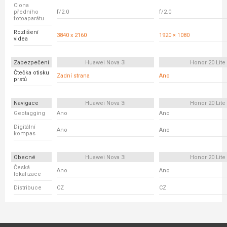
Clona
předního
f/2.0
f/2.0
fotoaparátu
Rozlišení
3840 x 2160
1920 × 1080
videa
Zabezpečení
Huawei Nova 3i
Honor 20 Lite
Čtečka otisku
Zadní strana
Ano
prstů
Navigace
Huawei Nova 3i
Honor 20 Lite
Geotagging
Ano
Ano
Digitální
Ano
Ano
kompas
Obecné
Huawei Nova 3i
Honor 20 Lite
Česká
Ano
Ano
lokalizace
Distribuce
CZ
CZ