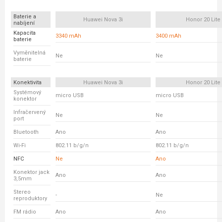
Baterie a
Huawei Nova 3i
Honor 20 Lite
nabíjení
Kapacita
3340 mAh
3400 mAh
baterie
Vyměnitelná
Ne
Ne
baterie
Konektivita
Huawei Nova 3i
Honor 20 Lite
Systémový
micro USB
micro USB
konektor
Infračervený
Ne
Ne
port
Bluetooth
Ano
Ano
Wi-Fi
802.11 b/g/n
802.11 b/g/n
NFC
Ne
Ano
Konektor jack
Ano
Ano
3,5mm
Stereo
-
Ne
reproduktory
FM rádio
Ano
Ano