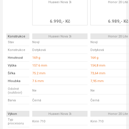
Huawei Nova 3i
Honor 20 Lite
6.990,- Kč
6.989,- Kč
Konstrukce
Huawei Nova 3i
Honor 20 Lite
Stav
Nový
Nový
Konstrukce
Dotyková
Dotyková
Hmotnost
169 g
164 g
Výška
157.6 mm
154,8 mm
Šířka
75.2 mm
73,64 mm
Hloubka
7.6 mm
7,95 mm
Odolné
Ne
Ne
(outdoor)
Barva
Černá
Černá
Výkon
Huawei Nova 3i
Honor 20 Lite
Typ
Kirin 710
Kirin 710
procesoru