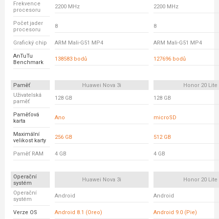
Frekvence
2200 MHz
2200 MHz
procesoru
Počet jader
8
8
procesoru
Grafický chip
ARM Mali-G51 MP4
ARM Mali-G51 MP4
AnTuTu
138583 bodů
127696 bodů
Benchmark
Paměť
Huawei Nova 3i
Honor 20 Lite
Uživatelská
128 GB
128 GB
paměť
Paměťová
Ano
microSD
karta
Maximální
256 GB
512 GB
velikost karty
Paměť RAM
4 GB
4 GB
Operační
Huawei Nova 3i
Honor 20 Lite
systém
Operační
Android
Android
systém
Verze OS
Android 8.1 (Oreo)
Android 9.0 (Pie)