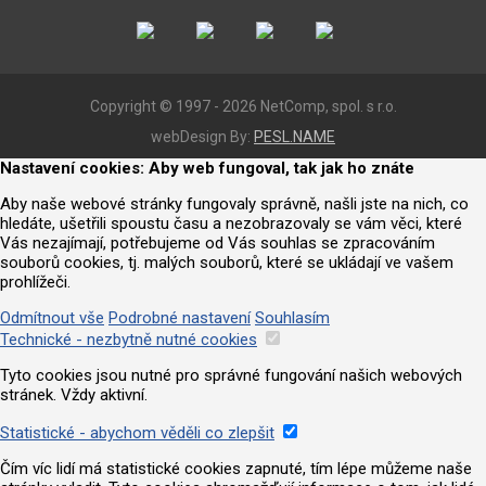
Copyright © 1997 - 2026 NetComp, spol. s r.o.
webDesign By:
PESL.NAME
Nastavení cookies: Aby web fungoval, tak jak ho znáte
Aby naše webové stránky fungovaly správně, našli jste na nich, co
hledáte, ušetřili spoustu času a nezobrazovaly se vám věci, které
Vás nezajímají, potřebujeme od Vás souhlas se zpracováním
souborů cookies, tj. malých souborů, které se ukládají ve vašem
prohlížeči.
Odmítnout vše
Podrobné nastavení
Souhlasím
Technické - nezbytně nutné cookies
Tyto cookies jsou nutné pro správné fungování našich webových
stránek. Vždy aktivní.
Statistické - abychom věděli co zlepšit
Čím víc lidí má statistické cookies zapnuté, tím lépe můžeme naše