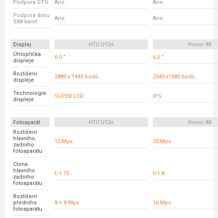
Podpora OTG
Ano
Ano
Podpora dvou
Ano
Ano
SIM karet
Displej
HTC U12+
Honor 8X
Úhlopříčka
6.0 "
6,5 "
displeje
Rozlišení
2880 x 1440 bodů
2340 x1080 bodů
displeje
Technologie
SUPER LCD
IPS
displeje
Fotoaparát
HTC U12+
Honor 8X
Rozlišení
hlavního
12 Mpx
20 Mpx
zadního
fotoaparátu
Clona
hlavního
f/1.75
f/1.8
zadního
fotoaparátu
Rozlišení
předního
8 + 8 Mpx
16 Mpx
fotoaparátu