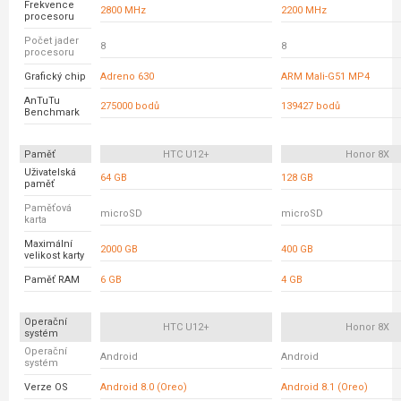
Frekvence
2800 MHz
2200 MHz
procesoru
Počet jader
8
8
procesoru
Grafický chip
Adreno 630
ARM Mali-G51 MP4
AnTuTu
275000 bodů
139427 bodů
Benchmark
Paměť
HTC U12+
Honor 8X
Uživatelská
64 GB
128 GB
paměť
Paměťová
microSD
microSD
karta
Maximální
2000 GB
400 GB
velikost karty
Paměť RAM
6 GB
4 GB
Operační
HTC U12+
Honor 8X
systém
Operační
Android
Android
systém
Verze OS
Android 8.0 (Oreo)
Android 8.1 (Oreo)