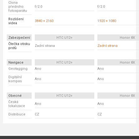
Clona
předního
f/2.0
f/2.0
fotoaparátu
Rozlišení
3840 × 2160
1920 × 1080
videa
Zabezpečení
HTC U12+
Honor 8X
Čtečka otisku
Zadní strana
Zadní strana
prstů
Navigace
HTC U12+
Honor 8X
Geotagging
Ano
Ano
Digitální
Ano
Ano
kompas
Obecné
HTC U12+
Honor 8X
Česká
Ano
Ano
lokalizace
Distribuce
CZ
CZ