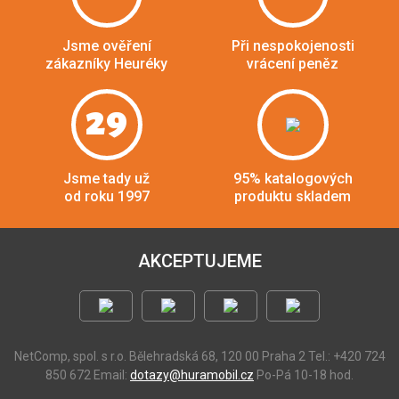
Jsme ověření
Při nespokojenosti
zákazníky Heuréky
vrácení peněz
29
Jsme tady už
95% katalogových
od roku 1997
produktu skladem
AKCEPTUJEME
NetComp, spol. s r.o.
Bělehradská 68, 120 00 Praha 2
Tel.: +420 724
850 672
Email:
dotazy@huramobil.cz
Po-Pá 10-18 hod.