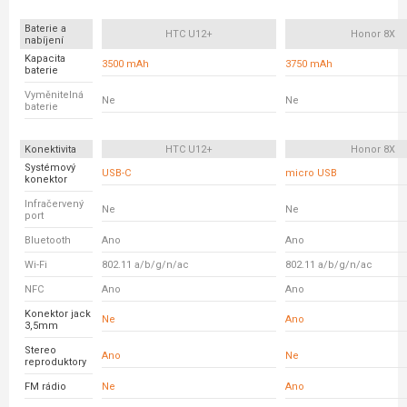
Baterie a
HTC U12+
Honor 8X
nabíjení
Kapacita
3500 mAh
3750 mAh
baterie
Vyměnitelná
Ne
Ne
baterie
Konektivita
HTC U12+
Honor 8X
Systémový
USB-C
micro USB
konektor
Infračervený
Ne
Ne
port
Bluetooth
Ano
Ano
Wi-Fi
802.11 a/b/g/n/ac
802.11 a/b/g/n/ac
NFC
Ano
Ano
Konektor jack
Ne
Ano
3,5mm
Stereo
Ano
Ne
reproduktory
FM rádio
Ne
Ano