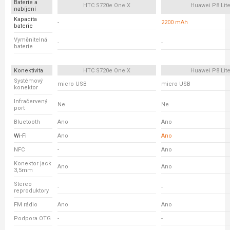
Baterie a
HTC S720e One X
Huawei P8 Lit
nabíjení
Kapacita
-
2200 mAh
baterie
Vyměnitelná
-
-
baterie
Konektivita
HTC S720e One X
Huawei P8 Lit
Systémový
micro USB
micro USB
konektor
Infračervený
Ne
Ne
port
Bluetooth
Ano
Ano
Wi-Fi
Ano
Ano
NFC
-
Ano
Konektor jack
Ano
Ano
3,5mm
Stereo
-
-
reproduktory
FM rádio
Ano
Ano
Podpora OTG
-
-