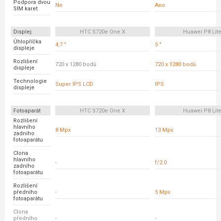
Podpora dvou
Ne
Ano
SIM karet
Displej
HTC S720e One X
Huawei P8 Lit
Úhlopříčka
4,7 "
5 "
displeje
Rozlišení
720 x 1280 bodů
720 x 1280 bodů
displeje
Technologie
Super IPS LCD
IPS
displeje
Fotoaparát
HTC S720e One X
Huawei P8 Lit
Rozlišení
hlavního
8 Mpx
13 Mpx
zadního
fotoaparátu
Clona
hlavního
-
f/2.0
zadního
fotoaparátu
Rozlišení
předního
-
5 Mpx
fotoaparátu
Clona
předního
-
-