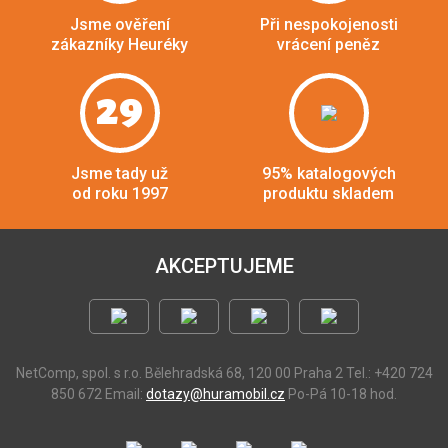
Jsme ověření
Při nespokojenosti
zákazníky Heuréky
vrácení peněz
29
Jsme tady už
95% katalogových
od roku 1997
produktu skladem
AKCEPTUJEME
NetComp, spol. s r.o.
Bělehradská 68, 120 00 Praha 2
Tel.: +420 724
850 672
Email:
dotazy@huramobil.cz
Po-Pá 10-18 hod.