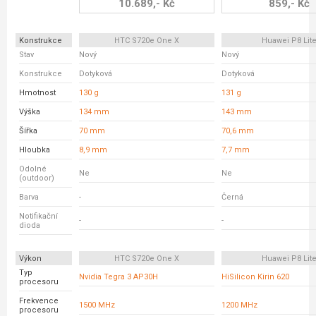
10.689,- Kč
859,- Kč
Konstrukce
HTC S720e One X
Huawei P8 Lit
Stav
Nový
Nový
Konstrukce
Dotyková
Dotyková
Hmotnost
130 g
131 g
Výška
134 mm
143 mm
Šířka
70 mm
70,6 mm
Hloubka
8,9 mm
7,7 mm
Odolné
Ne
Ne
(outdoor)
Barva
-
Černá
Notifikační
-
-
dioda
Výkon
HTC S720e One X
Huawei P8 Lit
Typ
Nvidia Tegra 3 AP30H
HiSilicon Kirin 620
procesoru
Frekvence
1500 MHz
1200 MHz
procesoru