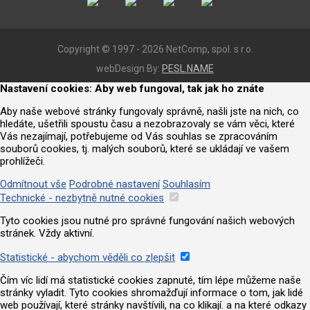
Copyright © 1997 - 2026 NetComp, spol. s r.o.
webDesign By:
PESL.NAME
Nastavení cookies: Aby web fungoval, tak jak ho znáte
Aby naše webové stránky fungovaly správně, našli jste na nich, co
hledáte, ušetřili spoustu času a nezobrazovaly se vám věci, které
Vás nezajímají, potřebujeme od Vás souhlas se zpracováním
souborů cookies, tj. malých souborů, které se ukládají ve vašem
prohlížeči.
Odmítnout vše
Podrobné nastavení
Souhlasím
Technické - nezbytně nutné cookies
Tyto cookies jsou nutné pro správné fungování našich webových
stránek. Vždy aktivní.
Statistické - abychom věděli co zlepšit
Čím víc lidí má statistické cookies zapnuté, tím lépe můžeme naše
stránky vyladit. Tyto cookies shromažďují informace o tom, jak lidé
web používají, které stránky navštívili, na co klikají. a na které odkazy