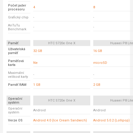
Počet jader
4
8
procesoru
Grafický chip
-
-
AnTuTu
-
-
Benchmark
Paměť
HTC S720e One X
Huawei P8 Lit
Uživatelská
32 GB
16 GB
paměť
Paměťová
Ne
microSD
karta
Maximální
-
-
velikost karty
Paměť RAM
1 GB
2 GB
Operační
HTC S720e One X
Huawei P8 Lit
systém
Operační
Android
Android
systém
Verze OS
Android 4.0 (Ice Cream Sandwich)
Android 5.0.2 (Lollipop)