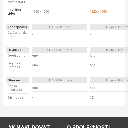
fotoaparátu
Rozlišení
1920 x 1080
1920 x 1080
videa
Zabezpečení
HTC S720e One X
Huawei P8 Lit
Čtečka otisku
-
-
prstů
Navigace
HTC S720e One X
Huawei P8 Lit
Geotagging
Ano
Ano
Digitální
Ano
Ano
kompas
Obecné
HTC S720e One X
Huawei P8 Lit
Česká
Ano
Ano
lokalizace
Distribuce
-
CZ
JAK NAKUPOVAT
O SPOLEČNOSTI