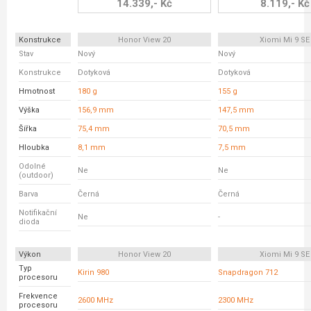
14.339,- Kč
8.119,- Kč
Konstrukce
Honor View 20
Xiomi Mi 9 SE
Stav
Nový
Nový
Konstrukce
Dotyková
Dotyková
Hmotnost
180 g
155 g
Výška
156,9 mm
147,5 mm
Šířka
75,4 mm
70,5 mm
Hloubka
8,1 mm
7,5 mm
Odolné
Ne
Ne
(outdoor)
Barva
Černá
Černá
Notifikační
Ne
-
dioda
Výkon
Honor View 20
Xiomi Mi 9 SE
Typ
Kirin 980
Snapdragon 712
procesoru
Frekvence
2600 MHz
2300 MHz
procesoru