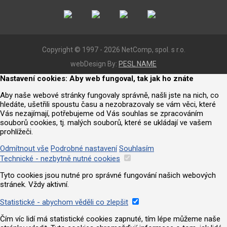
Copyright © 1997 - 2026 NetComp, spol. s r.o.
webDesign By:
PESL.NAME
Nastavení cookies: Aby web fungoval, tak jak ho znáte
Aby naše webové stránky fungovaly správně, našli jste na nich, co
hledáte, ušetřili spoustu času a nezobrazovaly se vám věci, které
Vás nezajímají, potřebujeme od Vás souhlas se zpracováním
souborů cookies, tj. malých souborů, které se ukládají ve vašem
prohlížeči.
Odmítnout vše
Podrobné nastavení
Souhlasím
Technické - nezbytně nutné cookies
Tyto cookies jsou nutné pro správné fungování našich webových
stránek. Vždy aktivní.
Statistické - abychom věděli co zlepšit
Čím víc lidí má statistické cookies zapnuté, tím lépe můžeme naše