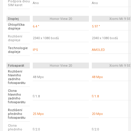
Podpora dvou
Ano
Ano
SIM karet
Displej
Honor View 20
Xiomi Mi 9 SE
Úhlopříčka
6.4 "
5.97 "
displeje
Rozlišení
2340 x 1080 bodů
2340 x 1080 bodů
displeje
Technologie
IPS
AMOLED
displeje
Fotoaparát
Honor View 20
Xiomi Mi 9 SE
Rozlišení
hlavního
48 Mpx
48 Mpx
zadního
fotoaparátu
Clona
hlavního
f/1.8
f/1.8
zadního
fotoaparátu
Rozlišení
předního
25 Mpx
20 Mpx
fotoaparátu
Clona
předního
f/2.0
f/2.0