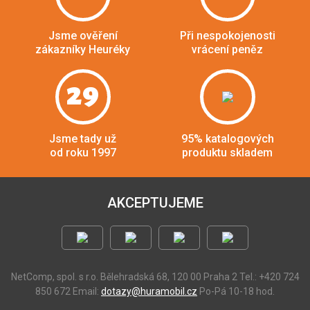
Jsme ověření
Při nespokojenosti
zákazníky Heuréky
vrácení peněz
29
Jsme tady už
95% katalogových
od roku 1997
produktu skladem
AKCEPTUJEME
NetComp, spol. s r.o.
Bělehradská 68, 120 00 Praha 2
Tel.: +420 724
850 672
Email:
dotazy@huramobil.cz
Po-Pá 10-18 hod.