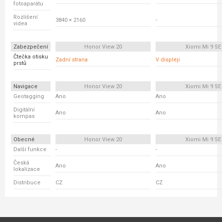
fotoaparátu
Rozlišení
3840 × 2160
-
videa
Zabezpečení
Honor View 20
Xiomi Mi 9 SE
Čtečka otisku
Zadní strana
V displeji
prstů
Navigace
Honor View 20
Xiomi Mi 9 SE
Geotagging
Ano
Ano
Digitální
Ano
Ano
kompas
Obecné
Honor View 20
Xiomi Mi 9 SE
Další funkce
-
-
Česká
Ano
Ano
lokalizace
Distribuce
CZ
CZ