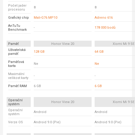
Počet jader
8
8
procesoru
Grafický chip
Mali-G76 MP10
Adreno 616
AnTuTu
-
178 000 bodů
Benchmark
Paměť
Honor View 20
Xiomi Mi 9 SE
Uživatelská
128 GB
64 GB
paměť
Paměťová
Ne
Ne
karta
Maximální
-
-
velikost karty
Paměť RAM
6 GB
6 GB
Operační
Honor View 20
Xiomi Mi 9 SE
systém
Operační
Android
Android
systém
Verze OS
Android 9.0 (Pie)
Android 9.0 (Pie)