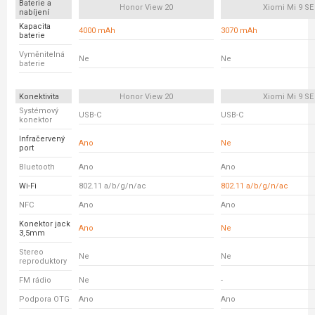
Baterie a
Honor View 20
Xiomi Mi 9 SE
nabíjení
Kapacita
4000 mAh
3070 mAh
baterie
Vyměnitelná
Ne
Ne
baterie
Konektivita
Honor View 20
Xiomi Mi 9 SE
Systémový
USB-C
USB-C
konektor
Infračervený
Ano
Ne
port
Bluetooth
Ano
Ano
Wi-Fi
802.11 a/b/g/n/ac
802.11 a/b/g/n/ac
NFC
Ano
Ano
Konektor jack
Ano
Ne
3,5mm
Stereo
Ne
Ne
reproduktory
FM rádio
Ne
-
Podpora OTG
Ano
Ano