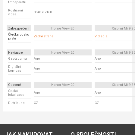
fotoaparátu
Rozlišení
3840 × 2160
-
videa
Zabezpečení
Honor View 20
Xiaomi Mi 9 S
Čtečka otisku
Zadní strana
V displeji
prstů
Navigace
Honor View 20
Xiaomi Mi 9 S
Geotagging
Ano
Ano
Digitální
Ano
Ano
kompas
Obecné
Honor View 20
Xiaomi Mi 9 S
Česká
Ano
Ano
lokalizace
Distribuce
CZ
CZ
JAK NAKUPOVAT
O SPOLEČNOSTI