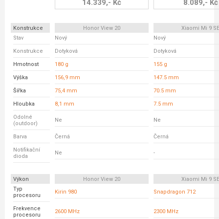
14.339,- Kč
8.089,- Kč
Konstrukce
Honor View 20
Xiaomi Mi 9 S
Stav
Nový
Nový
Konstrukce
Dotyková
Dotyková
Hmotnost
180 g
155 g
Výška
156,9 mm
147.5 mm
Šířka
75,4 mm
70.5 mm
Hloubka
8,1 mm
7.5 mm
Odolné
Ne
Ne
(outdoor)
Barva
Černá
Černá
Notifikační
Ne
-
dioda
Výkon
Honor View 20
Xiaomi Mi 9 S
Typ
Kirin 980
Snapdragon 712
procesoru
Frekvence
2600 MHz
2300 MHz
procesoru