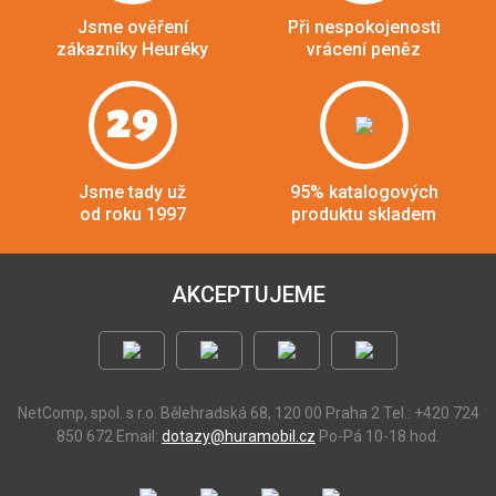
Jsme ověření
Při nespokojenosti
zákazníky Heuréky
vrácení peněz
29
Jsme tady už
95% katalogových
od roku 1997
produktu skladem
AKCEPTUJEME
NetComp, spol. s r.o.
Bělehradská 68, 120 00 Praha 2
Tel.: +420 724
850 672
Email:
dotazy@huramobil.cz
Po-Pá 10-18 hod.