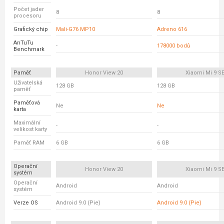
Počet jader
8
8
procesoru
Grafický chip
Mali-G76 MP10
Adreno 616
AnTuTu
-
178000 bodů
Benchmark
Paměť
Honor View 20
Xiaomi Mi 9 S
Uživatelská
128 GB
128 GB
paměť
Paměťová
Ne
Ne
karta
Maximální
-
-
velikost karty
Paměť RAM
6 GB
6 GB
Operační
Honor View 20
Xiaomi Mi 9 S
systém
Operační
Android
Android
systém
Verze OS
Android 9.0 (Pie)
Android 9.0 (Pie)