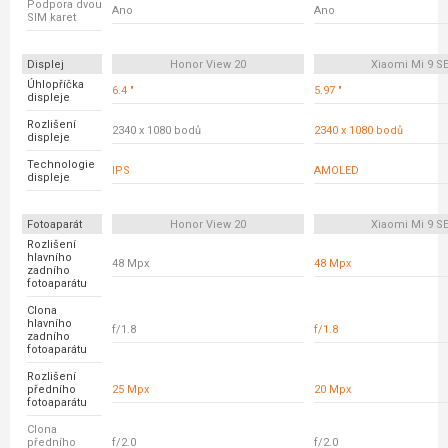
Podpora dvou
Ano
Ano
SIM karet
Displej
Honor View 20
Xiaomi Mi 9 S
Úhlopříčka
6.4 "
5.97 "
displeje
Rozlišení
2340 x 1080 bodů
2340 x 1080 bodů
displeje
Technologie
IPS
AMOLED
displeje
Fotoaparát
Honor View 20
Xiaomi Mi 9 S
Rozlišení
hlavního
48 Mpx
48 Mpx
zadního
fotoaparátu
Clona
hlavního
f/1.8
f/1.8
zadního
fotoaparátu
Rozlišení
předního
25 Mpx
20 Mpx
fotoaparátu
Clona
předního
f/2.0
f/2.0