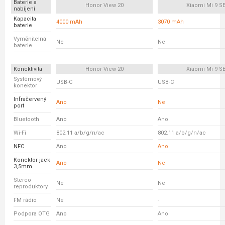
Baterie a
Honor View 20
Xiaomi Mi 9 S
nabíjení
Kapacita
4000 mAh
3070 mAh
baterie
Vyměnitelná
Ne
Ne
baterie
Konektivita
Honor View 20
Xiaomi Mi 9 S
Systémový
USB-C
USB-C
konektor
Infračervený
Ano
Ne
port
Bluetooth
Ano
Ano
Wi-Fi
802.11 a/b/g/n/ac
802.11 a/b/g/n/ac
NFC
Ano
Ano
Konektor jack
Ano
Ne
3,5mm
Stereo
Ne
Ne
reproduktory
FM rádio
Ne
-
Podpora OTG
Ano
Ano