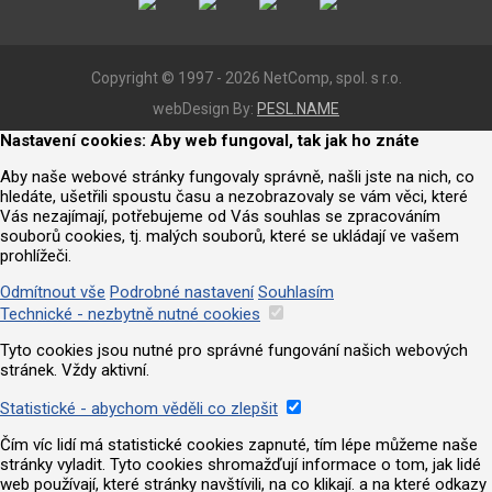
Copyright © 1997 - 2026 NetComp, spol. s r.o.
webDesign By:
PESL.NAME
Nastavení cookies: Aby web fungoval, tak jak ho znáte
Aby naše webové stránky fungovaly správně, našli jste na nich, co
hledáte, ušetřili spoustu času a nezobrazovaly se vám věci, které
Vás nezajímají, potřebujeme od Vás souhlas se zpracováním
souborů cookies, tj. malých souborů, které se ukládají ve vašem
prohlížeči.
Odmítnout vše
Podrobné nastavení
Souhlasím
Technické - nezbytně nutné cookies
Tyto cookies jsou nutné pro správné fungování našich webových
stránek. Vždy aktivní.
Statistické - abychom věděli co zlepšit
Čím víc lidí má statistické cookies zapnuté, tím lépe můžeme naše
stránky vyladit. Tyto cookies shromažďují informace o tom, jak lidé
web používají, které stránky navštívili, na co klikají. a na které odkazy