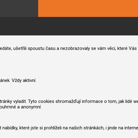
hledáte, ušetřili spoustu času a nezobrazovaly se vám věci, které V
nek. Vždy aktivní.
nky vyladit. Tyto cookies shromažďují informace o tom, jak lidé web po
souhrnné a anonymní.
ídky, které jste si prohlíželi na našich stránkách, i jinde na inter