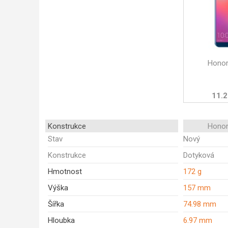
Honor
11.2
Konstrukce
Honor
Stav
Nový
Konstrukce
Dotyková
Hmotnost
172 g
Výška
157 mm
Šířka
74.98 mm
Hloubka
6.97 mm