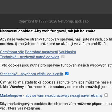
Copyright © 1997 - 2026 NetComp, spol. s r.o.
Nastavení cookies: Aby web fungoval, tak jak ho znáte
Aby naše webové stránky fungovaly správně, našli jste na nich, co 
cookies, tj. malých souborů, které se ukládají ve vašem prohlížeči.
Odmítnout vše
Podrobné nastavení
Souhlasím
Technické - nezbytně nutné cookies
Tyto cookies jsou nutné pro správné fungování našich webových strá
Statistické - abychom věděli co zlepšit
Čím víc lidí má statistické cookies zapnuté, tím lépe můžeme naše strá
klikla. Všechny informace, které soubory cookie shromažďují, jsou 
Marketingové - aby se vám nezobrazovaly nezajímavé reklamy
Díky marketingovým cookies třetích stran vám můžeme připomenout nab
věci, které vás nezajímají.