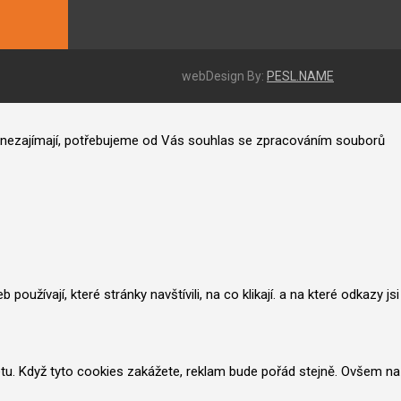
webDesign By:
PESL.NAME
ás nezajímají, potřebujeme od Vás souhlas se zpracováním souborů
užívají, které stránky navštívili, na co klikají. a na které odkazy jsi
netu. Když tyto cookies zakážete, reklam bude pořád stejně. Ovšem na