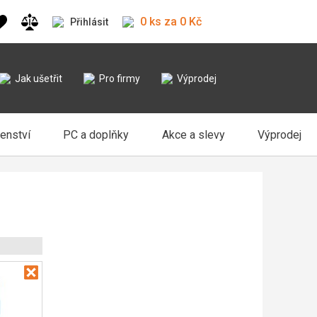
0 ks za 0 Kč
Přihlásit
Jak ušetřit
Pro firmy
Výprodej
šenství
PC a doplňky
Akce a slevy
Výprodej