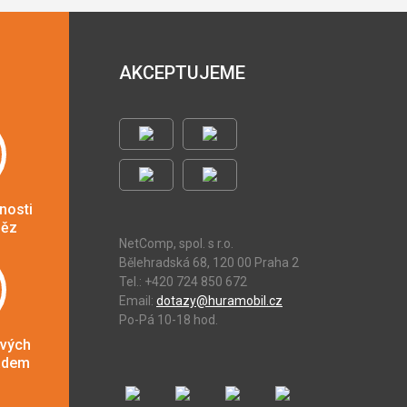
AKCEPTUJEME
nosti
něz
NetComp, spol. s r.o.
Bělehradská 68, 120 00 Praha 2
Tel.: +420 724 850 672
Email:
dotazy@huramobil.cz
Po-Pá 10-18 hod.
ových
adem