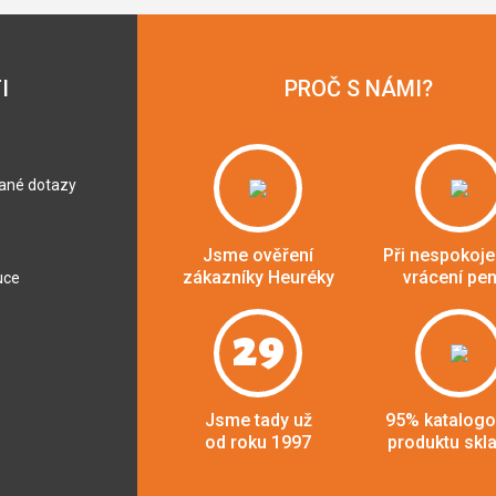
I
PROČ S NÁMI?
dané dotazy
Jsme ověření
Při nespokoje
zákazníky Heuréky
vrácení pe
uce
29
Jsme tady už
95% katalog
od roku 1997
produktu skl