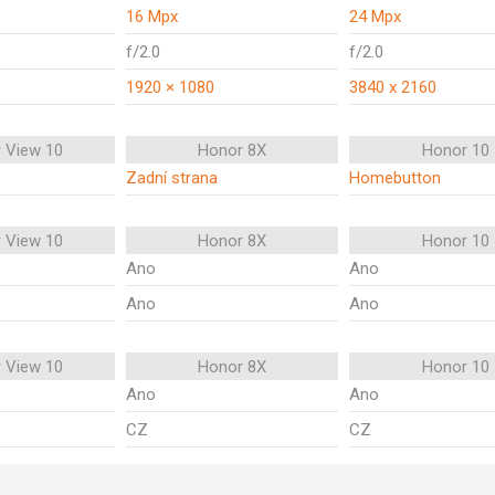
16 Mpx
24 Mpx
f/2.0
f/2.0
1920 × 1080
3840 x 2160
 View 10
Honor 8X
Honor 10
Zadní strana
Homebutton
 View 10
Honor 8X
Honor 10
Ano
Ano
Ano
Ano
 View 10
Honor 8X
Honor 10
Ano
Ano
CZ
CZ