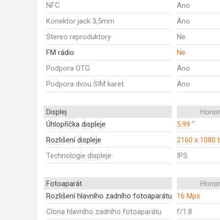
NFC
Ano
Konektor jack 3,5mm
Ano
Stereo reproduktory
Ne
FM rádio
Ne
Podpora OTG
Ano
Podpora dvou SIM karet
Ano
Displej
Honor
Úhlopříčka displeje
5.99 "
Rozlišení displeje
2160 x 1080 
Technologie displeje
IPS
Fotoaparát
Honor
Rozlišení hlavního zadního fotoaparátu
16 Mpx
Clona hlavního zadního fotoaparátu
f/1.8