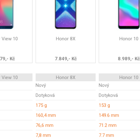
 View 10
Honor 8X
Honor 10
79,- Kč
7.849,- Kč
8.989,- Kč
 View 10
Honor 8X
Honor 10
Nový
Nový
Dotyková
Dotyková
175 g
153 g
160,4 mm
149.6 mm
76,6 mm
71.2 mm
7,8 mm
7.7 mm