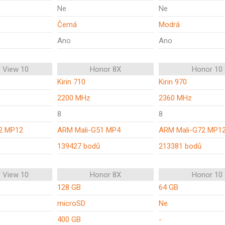
Ne
Ne
Černá
Modrá
Ano
Ano
 View 10
Honor 8X
Honor 10
Kirin 710
Kirin 970
2200 MHz
2360 MHz
8
8
2 MP12
ARM Mali-G51 MP4
ARM Mali-G72 MP1
139427 bodů
213381 bodů
 View 10
Honor 8X
Honor 10
128 GB
64 GB
microSD
Ne
400 GB
-