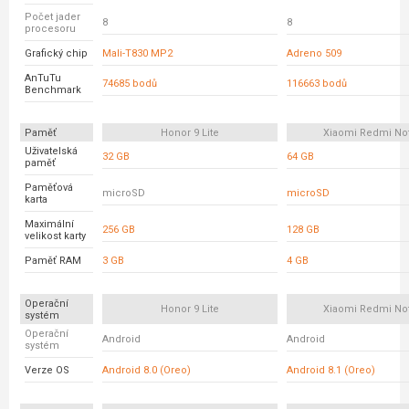
Počet jader
8
8
procesoru
Grafický chip
Mali-T830 MP2
Adreno 509
AnTuTu
74685 bodů
116663 bodů
Benchmark
Paměť
Honor 9 Lite
Xiaomi Redmi No
Uživatelská
32 GB
64 GB
paměť
Paměťová
microSD
microSD
karta
Maximální
256 GB
128 GB
velikost karty
Paměť RAM
3 GB
4 GB
Operační
Honor 9 Lite
Xiaomi Redmi No
systém
Operační
Android
Android
systém
Verze OS
Android 8.0 (Oreo)
Android 8.1 (Oreo)