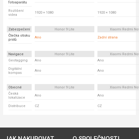
fotoaparátu
Rozlišení
1920 × 1080
1920 × 1080
videa
Zabezpečení
Honor 9 Lite
Xiaomi Redmi No
Čtečka otisku
Ano
Zadní strana
prstů
Navigace
Honor 9 Lite
Xiaomi Redmi No
Geotagging
Ano
Ano
Digitální
Ano
Ano
kompas
Obecné
Honor 9 Lite
Xiaomi Redmi No
Česká
Ano
Ano
lokalizace
Distribuce
CZ
CZ
JAK NAKUPOVAT
O SPOLEČNOSTI