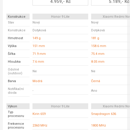
4.959,- Kč
5.189,- Kč
Konstrukce
Honor 9 Lite
Xiaomi Redmi No
Stav
Nový
Nový
Konstrukce
Dotyková
Dotyková
Hmotnost
149 g
181 g
Výška
151 mm
158.6 mm
Šířka
71.9 mm
75.4 mm
Hloubka
7.6 mm
8.05 mm
Odolné
Ne
Ne
(outdoor)
Barva
Modrá
Černá
Notifikační
-
Ano
dioda
Výkon
Honor 9 Lite
Xiaomi Redmi No
Typ
Kirin 659
Snapdragon 636
procesoru
Frekvence
2360 MHz
1800 MHz
procesoru