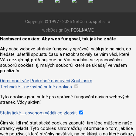
Copyright © 1997 - 2026 NetComp, spol. s r.o.
webDesign By:
PESL.NAME
Nastavení cookies: Aby web fungoval, tak jak ho znáte
Aby naše webové stránky fungovaly správně, našli jste na nich, co
hledáte, ušetřili spoustu času a nezobrazovaly se vám věci, které
Vás nezajímají, potřebujeme od Vás souhlas se zpracováním
souborů cookies, tj. malých souborů, které se ukládají ve vašem
prohlížeči.
Odmítnout vše
Podrobné nastavení
Souhlasím
Technické - nezbytně nutné cookies
Tyto cookies jsou nutné pro správné fungování našich webových
stránek. Vždy aktivní.
Statistické - abychom věděli co zlepšit
Čím víc lidí má statistické cookies zapnuté, tím lépe můžeme naše
stránky vyladit. Tyto cookies shromažďují informace o tom, jak lidé
web používají, které stránky navštívili, na co klikají. a na které odkazy