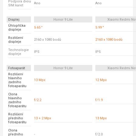
Podpora dvou
Ano
Ano
SIM karet
Displej
Honor 9 Lite
Xiaomi Redmi No
Úhlopříčka
5.65 "
5.99 "
displeje
Rozlišení
2160 x 1080 bodů
2160 x 1080 bodů
displeje
Technologie
IPS
IPS
displeje
Fotoaparát
Honor 9 Lite
Xiaomi Redmi No
Rozlišení
hlavního
13 Mpx
12 Mpx
zadního
fotoaparátu
Clona
hlavního
f/2.2
f/1.9
zadního
fotoaparátu
Rozlišení
předního
13 + 2 Mpx
13 Mpx
fotoaparátu
Clona
předního
-
f/2.0