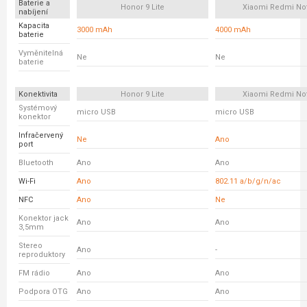
Baterie a
Honor 9 Lite
Xiaomi Redmi No
nabíjení
Kapacita
3000 mAh
4000 mAh
baterie
Vyměnitelná
Ne
Ne
baterie
Konektivita
Honor 9 Lite
Xiaomi Redmi No
Systémový
micro USB
micro USB
konektor
Infračervený
Ne
Ano
port
Bluetooth
Ano
Ano
Wi-Fi
Ano
802.11 a/b/g/n/ac
NFC
Ano
Ne
Konektor jack
Ano
Ano
3,5mm
Stereo
Ano
-
reproduktory
FM rádio
Ano
Ano
Podpora OTG
Ano
Ano