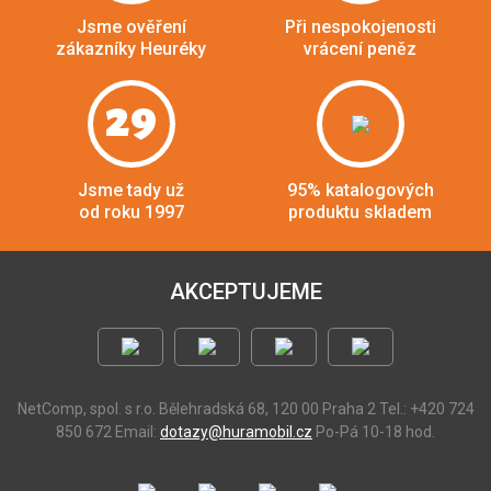
Jsme ověření
Při nespokojenosti
zákazníky Heuréky
vrácení peněz
29
Jsme tady už
95% katalogových
od roku 1997
produktu skladem
AKCEPTUJEME
NetComp, spol. s r.o.
Bělehradská 68, 120 00 Praha 2
Tel.: +420 724
850 672
Email:
dotazy@huramobil.cz
Po-Pá 10-18 hod.