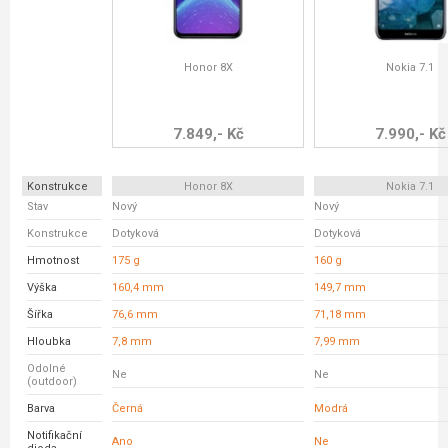
Honor 8X
Nokia 7.1
7.849,- Kč
7.990,- Kč
Konstrukce
Honor 8X
Nokia 7.1
Stav
Nový
Nový
Konstrukce
Dotyková
Dotyková
Hmotnost
175 g
160 g
Výška
160,4 mm
149,7 mm
Šířka
76,6 mm
71,18 mm
Hloubka
7,8 mm
7,99 mm
Odolné
Ne
Ne
(outdoor)
Barva
Černá
Modrá
Notifikační
Ano
Ne