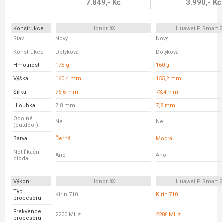
7.849,- Kč
3.990,- Kč
Konstrukce
Honor 8X
Huawei P Smart 2
Stav
Nový
Nový
Konstrukce
Dotyková
Dotyková
Hmotnost
175 g
160 g
Výška
160,4 mm
155,2 mm
Šířka
76,6 mm
73,4 mm
Hloubka
7,8 mm
7,8 mm
Odolné
Ne
Ne
(outdoor)
Barva
Černá
Modrá
Notifikační
Ano
Ano
dioda
Výkon
Honor 8X
Huawei P Smart 2
Typ
Kirin 710
Kirin 710
procesoru
Frekvence
2200 MHz
2200 MHz
procesoru