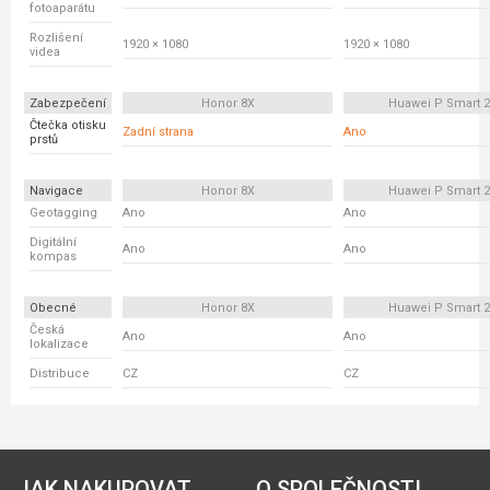
fotoaparátu
Rozlišení
1920 × 1080
1920 × 1080
videa
Zabezpečení
Honor 8X
Huawei P Smart 2
Čtečka otisku
Zadní strana
Ano
prstů
Navigace
Honor 8X
Huawei P Smart 2
Geotagging
Ano
Ano
Digitální
Ano
Ano
kompas
Obecné
Honor 8X
Huawei P Smart 2
Česká
Ano
Ano
lokalizace
Distribuce
CZ
CZ
JAK NAKUPOVAT
O SPOLEČNOSTI