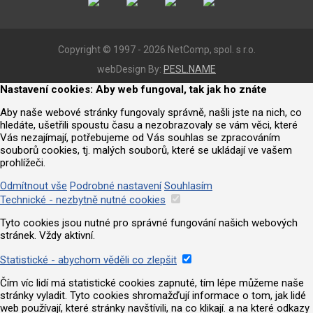
Copyright © 1997 - 2026 NetComp, spol. s r.o.
webDesign By:
PESL.NAME
Nastavení cookies: Aby web fungoval, tak jak ho znáte
Aby naše webové stránky fungovaly správně, našli jste na nich, co
hledáte, ušetřili spoustu času a nezobrazovaly se vám věci, které
Vás nezajímají, potřebujeme od Vás souhlas se zpracováním
souborů cookies, tj. malých souborů, které se ukládají ve vašem
prohlížeči.
Odmítnout vše
Podrobné nastavení
Souhlasím
Technické - nezbytně nutné cookies
Tyto cookies jsou nutné pro správné fungování našich webových
stránek. Vždy aktivní.
Statistické - abychom věděli co zlepšit
Čím víc lidí má statistické cookies zapnuté, tím lépe můžeme naše
stránky vyladit. Tyto cookies shromažďují informace o tom, jak lidé
web používají, které stránky navštívili, na co klikají. a na které odkazy