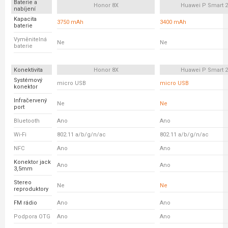
Baterie a
Honor 8X
Huawei P Smart 2
nabíjení
Kapacita
3750 mAh
3400 mAh
baterie
Vyměnitelná
Ne
Ne
baterie
Konektivita
Honor 8X
Huawei P Smart 2
Systémový
micro USB
micro USB
konektor
Infračervený
Ne
Ne
port
Bluetooth
Ano
Ano
Wi-Fi
802.11 a/b/g/n/ac
802.11 a/b/g/n/ac
NFC
Ano
Ano
Konektor jack
Ano
Ano
3,5mm
Stereo
Ne
Ne
reproduktory
FM rádio
Ano
Ano
Podpora OTG
Ano
Ano