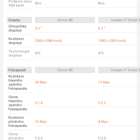
Podpora dvou
Ano
Ano
SIM karet
Displej
Honor 8X
Huawei P Smart 2
Úhlopříčka
6,5 "
6.2 "
displeje
Rozlišení
2340 x1080 bodů
1080 x 2340 bodů
displeje
Technologie
IPS
IPS
displeje
Fotoaparát
Honor 8X
Huawei P Smart 2
Rozlišení
hlavního
20 Mpx
13 Mpx
zadního
fotoaparátu
Clona
hlavního
f/1.8
f/2.2
zadního
fotoaparátu
Rozlišení
předního
16 Mpx
8 Mpx
fotoaparátu
Clona
předního
f/2.0
f/2.0