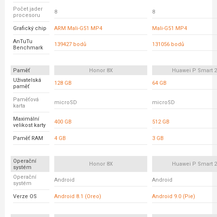
Počet jader
8
8
procesoru
Grafický chip
ARM Mali-G51 MP4
Mali-G51 MP4
AnTuTu
139427 bodů
131056 bodů
Benchmark
Paměť
Honor 8X
Huawei P Smart 2
Uživatelská
128 GB
64 GB
paměť
Paměťová
microSD
microSD
karta
Maximální
400 GB
512 GB
velikost karty
Paměť RAM
4 GB
3 GB
Operační
Honor 8X
Huawei P Smart 2
systém
Operační
Android
Android
systém
Verze OS
Android 8.1 (Oreo)
Android 9.0 (Pie)