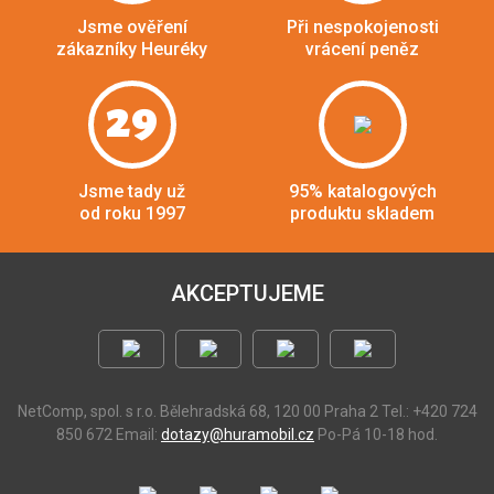
Jsme ověření
Při nespokojenosti
zákazníky Heuréky
vrácení peněz
29
Jsme tady už
95% katalogových
od roku 1997
produktu skladem
AKCEPTUJEME
NetComp, spol. s r.o.
Bělehradská 68, 120 00 Praha 2
Tel.: +420 724
850 672
Email:
dotazy@huramobil.cz
Po-Pá 10-18 hod.