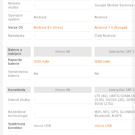
Mobilní
-
Google Mobile Services
služby
Operační
Android
Android
systém
Verze OS
Android 8.1 (Oreo)
Android 7.0 (Nougat)
Nadstavba
-
Čistý Android
Baterie a
Honor 8X
Caterpillar CAT 
nabíjení
Kapacita
3750 mAh
5000 mAh
baterie
Vyměnitelná
Ne
Ne
baterie
Konektivita
Honor 8X
Caterpillar CAT 
LTE (4G), UMTS/CDMA (3
Datové služby
-
(3.5G), HSCSD (2G), GPRS
EDGE (2.5G)
Bezdrátové
WiFi, NFC, GPS, GLONASS
-
technologie
Bluetooth, A-GPS
Systémový
micro USB
micro USB
konektor