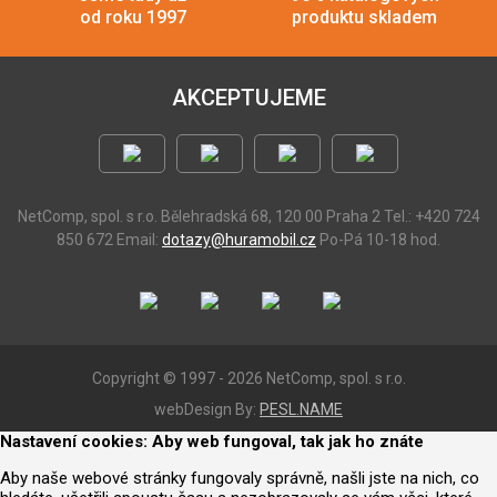
od roku 1997
produktu skladem
AKCEPTUJEME
NetComp, spol. s r.o.
Bělehradská 68, 120 00 Praha 2
Tel.: +420 724
850 672
Email:
dotazy@huramobil.cz
Po-Pá 10-18 hod.
Copyright © 1997 - 2026 NetComp, spol. s r.o.
webDesign By:
PESL.NAME
Nastavení cookies: Aby web fungoval, tak jak ho znáte
Aby naše webové stránky fungovaly správně, našli jste na nich, co