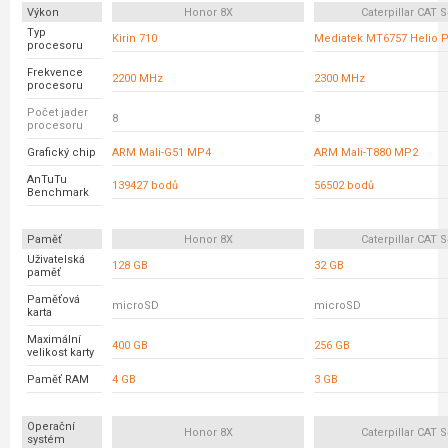
Výkon
Honor 8X
Caterpillar CAT 
Typ
Kirin 710
Mediatek MT6757 Helio 
procesoru
Frekvence
2200 MHz
2300 MHz
procesoru
Počet jader
8
8
procesoru
Grafický chip
ARM Mali-G51 MP4
ARM Mali-T880 MP2
AnTuTu
139427 bodů
56502 bodů
Benchmark
Paměť
Honor 8X
Caterpillar CAT 
Uživatelská
128 GB
32 GB
paměť
Paměťová
microSD
microSD
karta
Maximální
400 GB
256 GB
velikost karty
Paměť RAM
4 GB
3 GB
Operační
Honor 8X
Caterpillar CAT 
systém