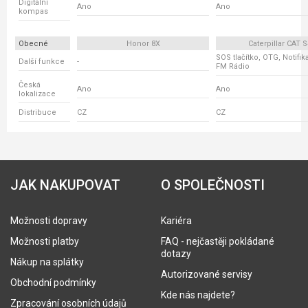
Digitální
Ano
Ano
kompas
Obecné
Honor 8X
Caterpillar CAT 
SOS tlačítko, OTG, Notifik
Další funkce
-
FM Rádio
Česká
Ano
Ano
lokalizace
Distribuce
CZ
CZ
JAK NAKUPOVAT
O SPOLEČNOSTI
Možnosti dopravy
Kariéra
Možnosti platby
FAQ - nejčastěji pokládané
dotazy
Nákup na splátky
Autorizované servisy
Obchodní podmínky
Kde nás najdete?
Zpracování osobních údajů