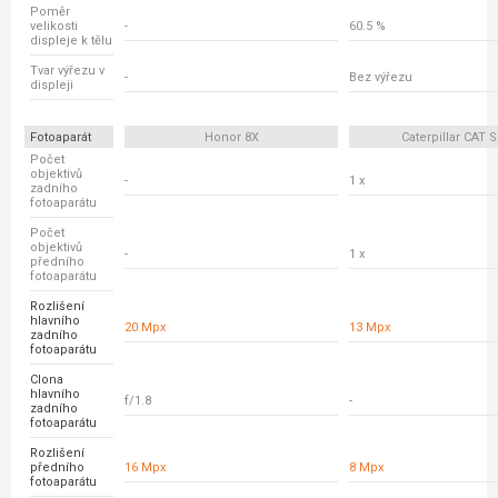
Poměr
velikosti
-
60.5 %
displeje k tělu
Tvar výřezu v
-
Bez výřezu
displeji
Fotoaparát
Honor 8X
Caterpillar CAT 
Počet
objektivů
-
1 x
zadního
fotoaparátu
Počet
objektivů
-
1 x
předního
fotoaparátu
Rozlišení
hlavního
20 Mpx
13 Mpx
zadního
fotoaparátu
Clona
hlavního
f/1.8
-
zadního
fotoaparátu
Rozlišení
předního
16 Mpx
8 Mpx
fotoaparátu