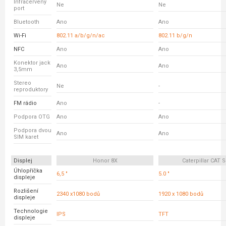
Infračervený
Ne
Ne
port
Bluetooth
Ano
Ano
Wi-Fi
802.11 a/b/g/n/ac
802.11 b/g/n
NFC
Ano
Ano
Konektor jack
Ano
Ano
3,5mm
Stereo
Ne
-
reproduktory
FM rádio
Ano
-
Podpora OTG
Ano
Ano
Podpora dvou
Ano
Ano
SIM karet
Displej
Honor 8X
Caterpillar CAT 
Úhlopříčka
6,5 "
5.0 "
displeje
Rozlišení
2340 x1080 bodů
1920 x 1080 bodů
displeje
Technologie
IPS
TFT
displeje