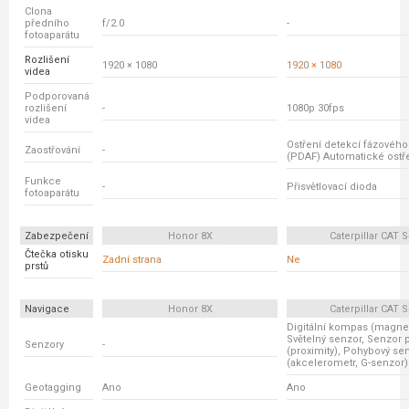
Clona
předního
f/2.0
-
fotoaparátu
Rozlišení
1920 × 1080
1920 × 1080
videa
Podporovaná
rozlišení
-
1080p 30fps
videa
Ostření detekcí fázovéh
Zaostřování
-
(PDAF) Automatické ostř
Funkce
-
Přisvětlovací dioda
fotoaparátu
Zabezpečení
Honor 8X
Caterpillar CAT 
Čtečka otisku
Zadní strana
Ne
prstů
Navigace
Honor 8X
Caterpillar CAT 
Digitální kompas (magnet
Světelný senzor, Senzor p
Senzory
-
(proximity), Pohybový se
(akcelerometr, G-senzor)
Geotagging
Ano
Ano