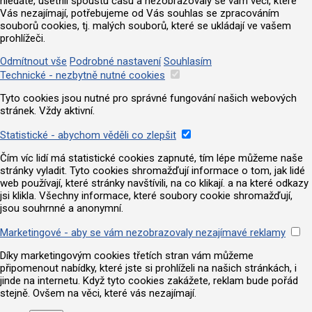
hledáte, ušetřili spoustu času a nezobrazovaly se vám věci, které
Vás nezajímají, potřebujeme od Vás souhlas se zpracováním
souborů cookies, tj. malých souborů, které se ukládají ve vašem
prohlížeči.
Odmítnout vše
Podrobné nastavení
Souhlasím
Technické - nezbytně nutné cookies
Tyto cookies jsou nutné pro správné fungování našich webových
stránek. Vždy aktivní.
Statistické - abychom věděli co zlepšit
Čím víc lidí má statistické cookies zapnuté, tím lépe můžeme naše
stránky vyladit. Tyto cookies shromažďují informace o tom, jak lidé
web používají, které stránky navštívili, na co klikají. a na které odkazy
jsi klikla. Všechny informace, které soubory cookie shromažďují,
jsou souhrnné a anonymní.
Marketingové - aby se vám nezobrazovaly nezajímavé reklamy
Díky marketingovým cookies třetích stran vám můžeme
připomenout nabídky, které jste si prohlíželi na našich stránkách, i
jinde na internetu. Když tyto cookies zakážete, reklam bude pořád
stejně. Ovšem na věci, které vás nezajímají.