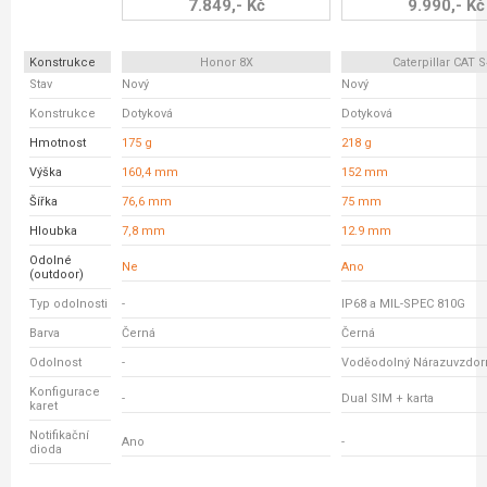
7.849,- Kč
9.990,- Kč
Konstrukce
Honor 8X
Caterpillar CAT 
Stav
Nový
Nový
Konstrukce
Dotyková
Dotyková
Hmotnost
175 g
218 g
Výška
160,4 mm
152 mm
Šířka
76,6 mm
75 mm
Hloubka
7,8 mm
12.9 mm
Odolné
Ne
Ano
(outdoor)
Typ odolnosti
-
IP68 a MIL-SPEC 810G
Barva
Černá
Černá
Odolnost
-
Voděodolný Nárazuvzdor
Konfigurace
-
Dual SIM + karta
karet
Notifikační
Ano
-
dioda