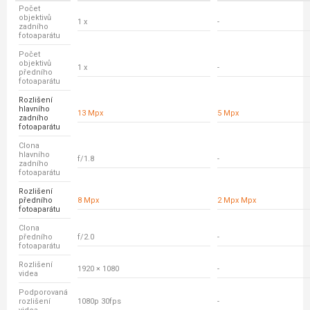
Počet
objektivů
1 x
-
zadního
fotoaparátu
Počet
objektivů
1 x
-
předního
fotoaparátu
Rozlišení
hlavního
13 Mpx
5 Mpx
zadního
fotoaparátu
Clona
hlavního
f/1.8
-
zadního
fotoaparátu
Rozlišení
předního
8 Mpx
2 Mpx Mpx
fotoaparátu
Clona
předního
f/2.0
-
fotoaparátu
Rozlišení
1920 × 1080
-
videa
Podporovaná
rozlišení
1080p 30fps
-