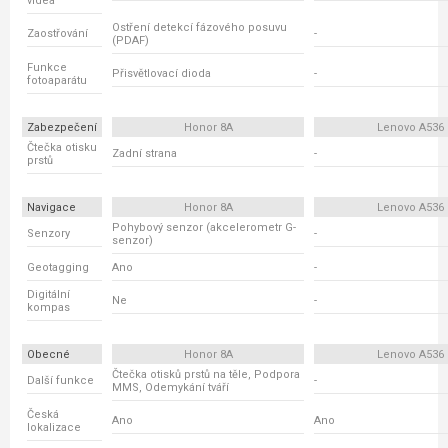
videa
Ostření detekcí fázového posuvu
Zaostřování
-
(PDAF)
Funkce
Přisvětlovací dioda
-
fotoaparátu
Zabezpečení
Honor 8A
Lenovo A536
Čtečka otisku
Zadní strana
-
prstů
Navigace
Honor 8A
Lenovo A536
Pohybový senzor (akcelerometr G-
Senzory
-
senzor)
Geotagging
Ano
-
Digitální
Ne
-
kompas
Obecné
Honor 8A
Lenovo A536
Čtečka otisků prstů na těle, Podpora
Další funkce
-
MMS, Odemykání tváří
Česká
Ano
Ano
lokalizace