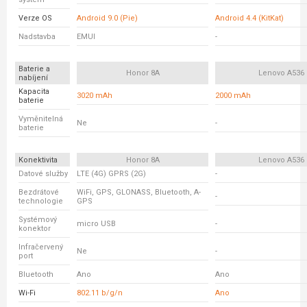
Verze OS
Android 9.0 (Pie)
Android 4.4 (KitKat)
Nadstavba
EMUI
-
Baterie a
Honor 8A
Lenovo A536
nabíjení
Kapacita
3020 mAh
2000 mAh
baterie
Vyměnitelná
Ne
-
baterie
Konektivita
Honor 8A
Lenovo A536
Datové služby
LTE (4G) GPRS (2G)
-
Bezdrátové
WiFi, GPS, GLONASS, Bluetooth, A-
-
technologie
GPS
Systémový
micro USB
-
konektor
Infračervený
Ne
-
port
Bluetooth
Ano
Ano
Wi-Fi
802.11 b/g/n
Ano