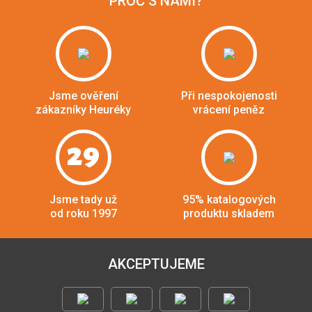
PROČ S NÁMI?
Jsme ověření
Při nespokojenosti
zákazníky Heuréky
vrácení peněz
29
Jsme tady už
95% katalogových
od roku 1997
produktu skladem
AKCEPTUJEME