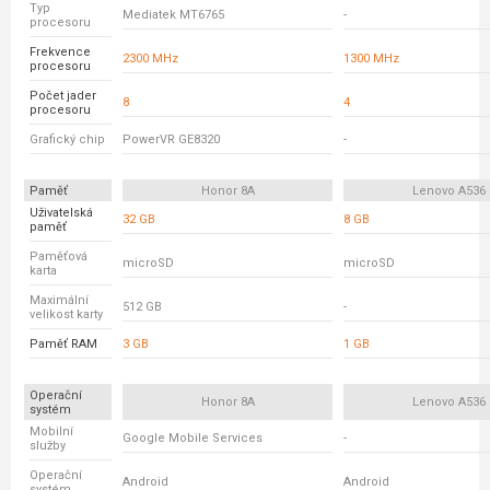
Typ
Mediatek MT6765
-
procesoru
Frekvence
2300 MHz
1300 MHz
procesoru
Počet jader
8
4
procesoru
Grafický chip
PowerVR GE8320
-
Paměť
Honor 8A
Lenovo A536
Uživatelská
32 GB
8 GB
paměť
Paměťová
microSD
microSD
karta
Maximální
512 GB
-
velikost karty
Paměť RAM
3 GB
1 GB
Operační
Honor 8A
Lenovo A536
systém
Mobilní
Google Mobile Services
-
služby
Operační
Android
Android
systém