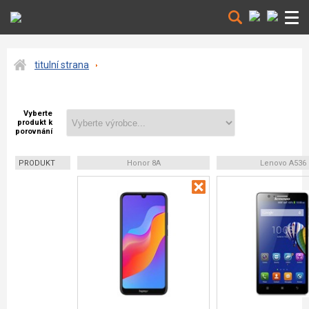
titulní strana
Vyberte
produkt k
porovnání
PRODUKT
Honor 8A
Lenovo A536