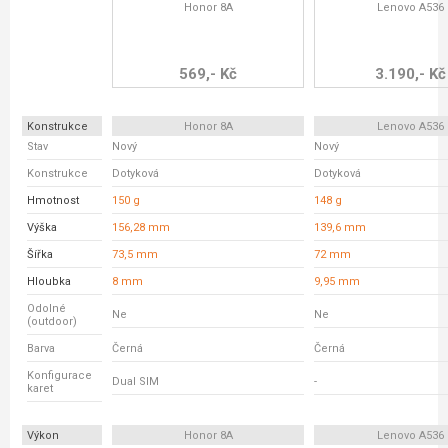
Honor 8A
Lenovo A536
569,- Kč
3.190,- Kč
Konstrukce
Honor 8A
Lenovo A536
Stav
Nový
Nový
Konstrukce
Dotyková
Dotyková
Hmotnost
150 g
148 g
Výška
156,28 mm
139,6 mm
Šířka
73,5 mm
72 mm
Hloubka
8 mm
9,95 mm
Odolné
Ne
Ne
(outdoor)
Barva
Černá
Černá
Konfigurace
Dual SIM
-
karet
Výkon
Honor 8A
Lenovo A536