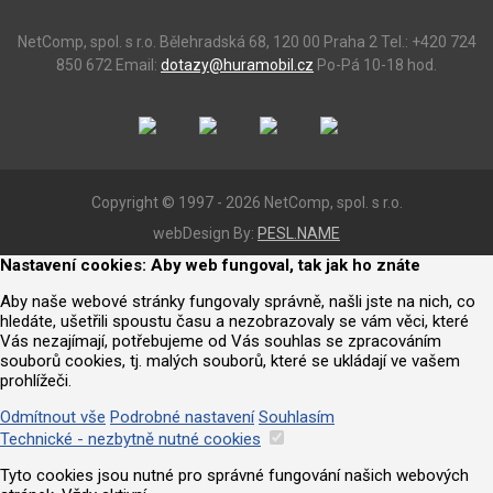
NetComp, spol. s r.o.
Bělehradská 68, 120 00 Praha 2
Tel.: +420 724
850 672
Email:
dotazy@huramobil.cz
Po-Pá 10-18 hod.
Copyright © 1997 - 2026 NetComp, spol. s r.o.
webDesign By:
PESL.NAME
Nastavení cookies: Aby web fungoval, tak jak ho znáte
Aby naše webové stránky fungovaly správně, našli jste na nich, co
hledáte, ušetřili spoustu času a nezobrazovaly se vám věci, které
Vás nezajímají, potřebujeme od Vás souhlas se zpracováním
souborů cookies, tj. malých souborů, které se ukládají ve vašem
prohlížeči.
Odmítnout vše
Podrobné nastavení
Souhlasím
Technické - nezbytně nutné cookies
Tyto cookies jsou nutné pro správné fungování našich webových