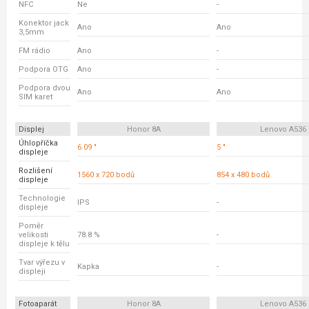
NFC
Ne
-
Konektor jack
Ano
Ano
3,5mm
FM rádio
Ano
-
Podpora OTG
Ano
-
Podpora dvou
Ano
Ano
SIM karet
Displej
Honor 8A
Lenovo A536
Úhlopříčka
6.09 "
5 "
displeje
Rozlišení
1560 x 720 bodů
854 x 480 bodů
displeje
Technologie
IPS
-
displeje
Poměr
velikosti
78.8 %
-
displeje k tělu
Tvar výřezu v
Kapka
-
displeji
Fotoaparát
Honor 8A
Lenovo A536