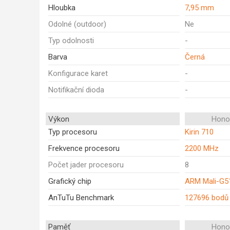
Hloubka
7,95 mm
Odolné (outdoor)
Ne
Typ odolnosti
-
Barva
Černá
Konfigurace karet
-
Notifikační dioda
-
Výkon
Honor
Typ procesoru
Kirin 710
Frekvence procesoru
2200 MHz
Počet jader procesoru
8
Grafický chip
ARM Mali-G5
AnTuTu Benchmark
127696 bodů
Paměť
Honor