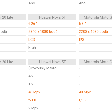
Ano
Ano
 20 Lite
Huawei Nova 5T
Motorola Moto G
6.26 "
6.3 "
bodů
2340 x 1080 bodů
2280 x 1080 bodů
LCD
IPS
Kruh
-
 20 Lite
Huawei Nova 5T
Motorola Moto G
Širokoúhlý Makro
-
4 x
-
1 x
-
48 Mpx
48 Mpx
f/1.8
f/1.7
2 Mpx
-