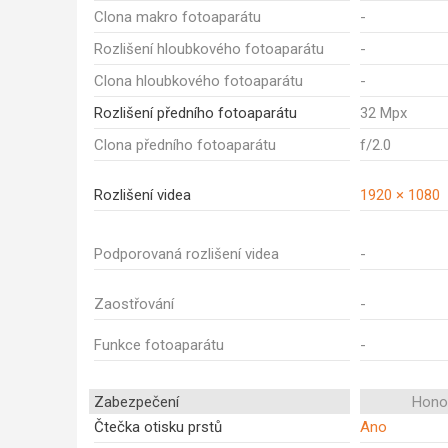
Clona makro fotoaparátu
-
Rozlišení hloubkového fotoaparátu
-
Clona hloubkového fotoaparátu
-
Rozlišení předního fotoaparátu
32 Mpx
Clona předního fotoaparátu
f/2.0
Rozlišení videa
1920 × 1080
Podporovaná rozlišení videa
-
Zaostřování
-
Funkce fotoaparátu
-
Zabezpečení
Honor
Čtečka otisku prstů
Ano