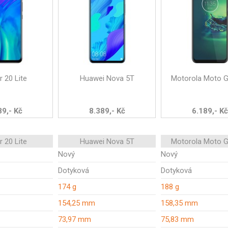
 20 Lite
Huawei Nova 5T
Motorola Moto G
89,- Kč
8.389,- Kč
6.189,- Kč
 20 Lite
Huawei Nova 5T
Motorola Moto G
Nový
Nový
Dotyková
Dotyková
174 g
188 g
154,25 mm
158,35 mm
73,97 mm
75,83 mm