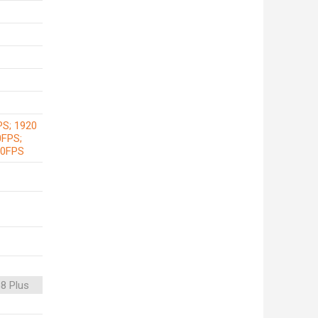
PS; 1920
0FPS;
30FPS
8 Plus