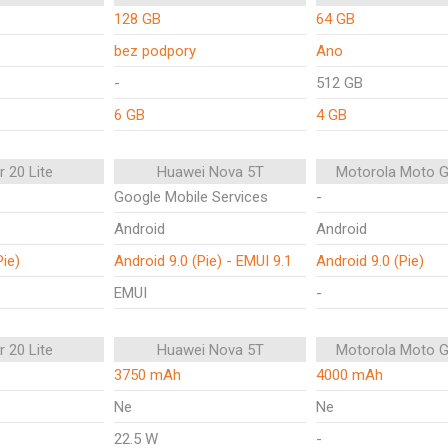
128 GB
64 GB
bez podpory
Ano
-
512 GB
6 GB
4 GB
 20 Lite
Huawei Nova 5T
Motorola Moto G
Google Mobile Services
-
Android
Android
Pie)
Android 9.0 (Pie) - EMUI 9.1
Android 9.0 (Pie)
EMUI
-
 20 Lite
Huawei Nova 5T
Motorola Moto G
3750 mAh
4000 mAh
Ne
Ne
22.5 W
-