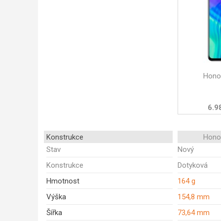
Honor
6.9
Konstrukce
Honor
Stav
Nový
Konstrukce
Dotyková
Hmotnost
164 g
Výška
154,8 mm
Šířka
73,64 mm