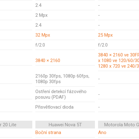
2.4
-
2 Mpx
-
2.4
-
32 Mpx
25 Mpx
f/2.0
f/2.0
3840 × 2160 ve 30F
3840 × 2160
x 1080 ve 120/60/3
1280 x 720 ve 240/
2160p 30fps, 1080p 60fps,
-
1080p 30fps
Ostření detekcí fázového
-
posuvu (PDAF)
Přisvětlovací dioda
-
 20 Lite
Huawei Nova 5T
Motorola Moto G
Boční strana
Ano