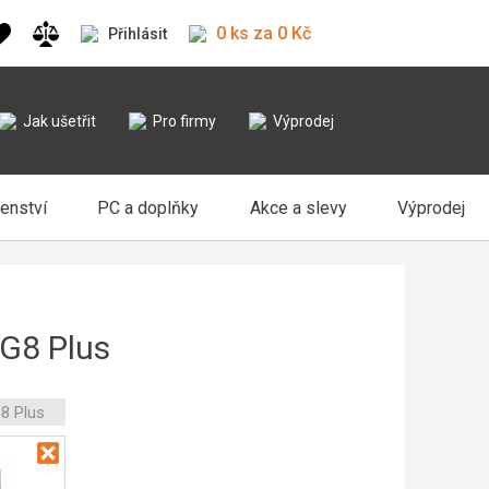
0 ks za 0 Kč
Přihlásit
Jak ušetřit
Pro firmy
Výprodej
šenství
PC a doplňky
Akce a slevy
Výprodej
 G8 Plus
8 Plus