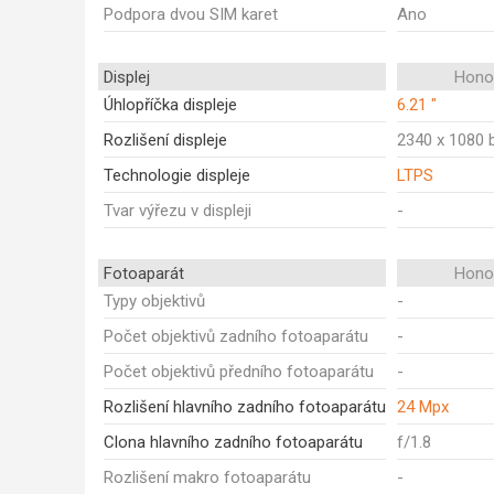
Podpora dvou SIM karet
Ano
Displej
Honor
Úhlopříčka displeje
6.21 "
Rozlišení displeje
2340 x 1080 
Technologie displeje
LTPS
Tvar výřezu v displeji
-
Fotoaparát
Honor
Typy objektivů
-
Počet objektivů zadního fotoaparátu
-
Počet objektivů předního fotoaparátu
-
Rozlišení hlavního zadního fotoaparátu
24 Mpx
Clona hlavního zadního fotoaparátu
f/1.8
Rozlišení makro fotoaparátu
-