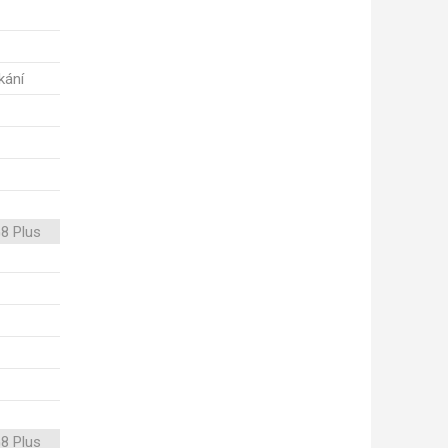
kání
8 Plus
8 Plus