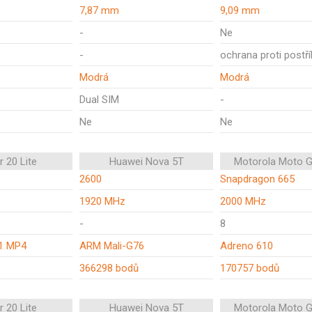
7,87 mm
9,09 mm
-
Ne
-
ochrana proti postří
Modrá
Modrá
Dual SIM
-
Ne
Ne
 20 Lite
Huawei Nova 5T
Motorola Moto G
2600
Snapdragon 665
1920 MHz
2000 MHz
-
8
1 MP4
ARM Mali-G76
Adreno 610
366298 bodů
170757 bodů
 20 Lite
Huawei Nova 5T
Motorola Moto G