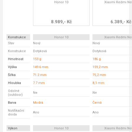
Honor 10
Xiaomi Redmi No
8.989,- Kč
6.389,- Kč
Konstrukce
Honor 10
Xiaomi Redmi No
Stav
Nový
Nový
Konstrukce
Dotyková
Dotyková
Hmotnost
153 g
186 g
Výška
149.6 mm
159,2 mm
Šířka
71.2 mm
75,2 mm
Hloubka
7.7 mm
8,1 mm
Odolné
Ne
Ne
(outdoor)
Barva
Modrá
Černá
Notifikační
Ano
Ano
dioda
Výkon
Honor 10
Xiaomi Redmi No