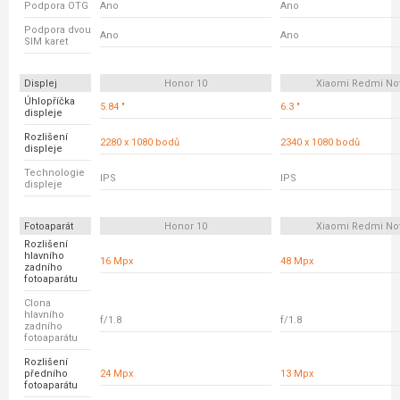
Podpora OTG
Ano
Ano
Podpora dvou
Ano
Ano
SIM karet
Displej
Honor 10
Xiaomi Redmi No
Úhlopříčka
5.84 "
6.3 "
displeje
Rozlišení
2280 x 1080 bodů
2340 x 1080 bodů
displeje
Technologie
IPS
IPS
displeje
Fotoaparát
Honor 10
Xiaomi Redmi No
Rozlišení
hlavního
16 Mpx
48 Mpx
zadního
fotoaparátu
Clona
hlavního
f/1.8
f/1.8
zadního
fotoaparátu
Rozlišení
předního
24 Mpx
13 Mpx
fotoaparátu