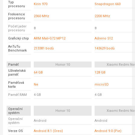
Typ
Kirin 970
Snapdragon 660
procesoru
Frekvence
2360 MHz
2200 MHz
procesoru
Počet jader
8
8
procesoru
Grafický chip
ARM Mali-G72 MP12
Adreno 512
AnTuTu
213381 bodů
143629 bodů
Benchmark
Paměť
Honor 10
Xiaomi Redmi No
Uživatelská
64 GB
128 GB
paměť
Paměťová
Ne
microSD
karta
Paměť RAM
4 GB
4 GB
Operační
Honor 10
Xiaomi Redmi No
systém
Operační
Android
Android
systém
Verze OS
Android 8.1 (Oreo)
Android 9.0 (Pie)