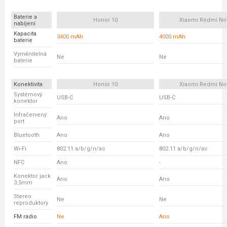
Baterie a
Honor 10
Xiaomi Redmi No
nabíjení
Kapacita
3400 mAh
4000 mAh
baterie
Vyměnitelná
Ne
Ne
baterie
Konektivita
Honor 10
Xiaomi Redmi No
Systémový
USB-C
USB-C
konektor
Infračervený
Ano
Ano
port
Bluetooth
Ano
Ano
Wi-Fi
802.11 a/b/g/n/ac
802.11 a/b/g/n/ac
NFC
Ano
-
Konektor jack
Ano
Ano
3,5mm
Stereo
Ne
Ne
reproduktory
FM rádio
Ne
Ano