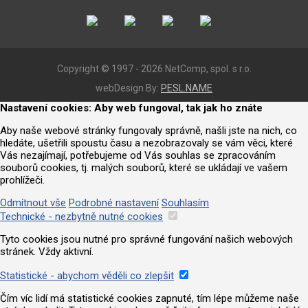
Copyright © 1997 - 2026 NetComp, spol. s r.o.
webDesign By:
PESL.NAME
Nastavení cookies: Aby web fungoval, tak jak ho znáte
Aby naše webové stránky fungovaly správně, našli jste na nich, co
hledáte, ušetřili spoustu času a nezobrazovaly se vám věci, které
Vás nezajímají, potřebujeme od Vás souhlas se zpracováním
souborů cookies, tj. malých souborů, které se ukládají ve vašem
prohlížeči.
Odmítnout vše
Podrobné nastavení
Souhlasím
Technické - nezbytně nutné cookies
Tyto cookies jsou nutné pro správné fungování našich webových
stránek. Vždy aktivní.
Statistické - abychom věděli co zlepšit
Čím víc lidí má statistické cookies zapnuté, tím lépe můžeme naše