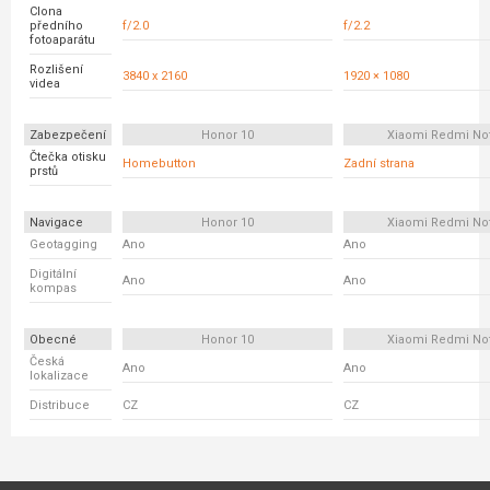
Clona
předního
f/2.0
f/2.2
fotoaparátu
Rozlišení
3840 x 2160
1920 × 1080
videa
Zabezpečení
Honor 10
Xiaomi Redmi No
Čtečka otisku
Homebutton
Zadní strana
prstů
Navigace
Honor 10
Xiaomi Redmi No
Geotagging
Ano
Ano
Digitální
Ano
Ano
kompas
Obecné
Honor 10
Xiaomi Redmi No
Česká
Ano
Ano
lokalizace
Distribuce
CZ
CZ