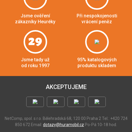
Jsme ověření
Při nespokojenosti
zákazníky Heuréky
vrácení peněz
29
Jsme tady už
95% katalogových
od roku 1997
produktu skladem
AKCEPTUJEME
NetComp, spol. s r.o.
Bělehradská 68, 120 00 Praha 2
Tel.: +420 724
850 672
Email:
dotazy@huramobil.cz
Po-Pá 10-18 hod.