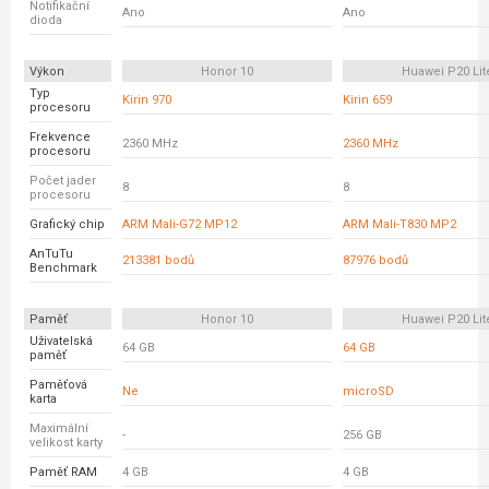
Notifikační
Ano
Ano
dioda
Výkon
Honor 10
Huawei P20 Lit
Typ
Kirin 970
Kirin 659
procesoru
Frekvence
2360 MHz
2360 MHz
procesoru
Počet jader
8
8
procesoru
Grafický chip
ARM Mali-G72 MP12
ARM Mali-T830 MP2
AnTuTu
213381 bodů
87976 bodů
Benchmark
Paměť
Honor 10
Huawei P20 Lit
Uživatelská
64 GB
64 GB
paměť
Paměťová
Ne
microSD
karta
Maximální
-
256 GB
velikost karty
Paměť RAM
4 GB
4 GB