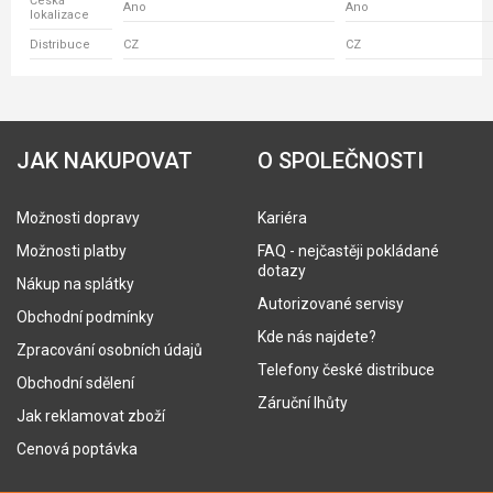
Česká
Ano
Ano
lokalizace
Distribuce
CZ
CZ
JAK NAKUPOVAT
O SPOLEČNOSTI
Možnosti dopravy
Kariéra
Možnosti platby
FAQ - nejčastěji pokládané
dotazy
Nákup na splátky
Autorizované servisy
Obchodní podmínky
Kde nás najdete?
Zpracování osobních údajů
Telefony české distribuce
Obchodní sdělení
Záruční lhůty
Jak reklamovat zboží
Cenová poptávka