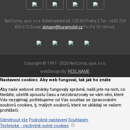
NetComp, spol. s r.o.
Bělehradská 68, 120 00 Praha 2
Tel.: +420 724
850 672
Email:
dotazy@huramobil.cz
Po-Pá 10-18 hod.
Copyright © 1997 - 2026 NetComp, spol. s r.o.
webDesign By:
PESL.NAME
Nastavení cookies: Aby web fungoval, tak jak ho znáte
Aby naše webové stránky fungovaly správně, našli jste na nich, co
hledáte, ušetřili spoustu času a nezobrazovaly se vám věci, které
Vás nezajímají, potřebujeme od Vás souhlas se zpracováním
souborů cookies, tj. malých souborů, které se ukládají ve vašem
prohlížeči.
Odmítnout vše
Podrobné nastavení
Souhlasím
Technické - nezbytně nutné cookies