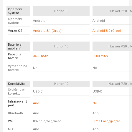
Operační
Honor 10
Huawei P20 Lit
systém
Operační
Android
Android
systém
Verze OS
Android 8.1 (Oreo)
Android 8.0 (Oreo)
Baterie a
Honor 10
Huawei P20 Lit
nabíjení
Kapacita
3400 mAh
3000 mAh
baterie
Vyměnitelná
Ne
Ne
baterie
Konektivita
Honor 10
Huawei P20 Lit
Systémový
USB-C
USB-C
konektor
Infračervený
Ano
Ne
port
Bluetooth
Ano
Ano
Wi-Fi
802.11 a/b/g/n/ac
802.11 a/b/g/n/ac
NFC
Ano
Ano