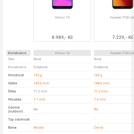
Honor 10
Huawei P20 Lit
8.989,- Kč
7.229,- Kč
Konstrukce
Honor 10
Huawei P20 Lit
Stav
Nový
Nový
Konstrukce
Dotyková
Dotyková
Hmotnost
153 g
145 g
Výška
149.6 mm
148.6 mm
Šířka
71.2 mm
71.2 mm
Hloubka
7.7 mm
7.4 mm
Odolné
Ne
Ne
(outdoor)
Typ odolnosti
-
-
Barva
Modrá
Černá