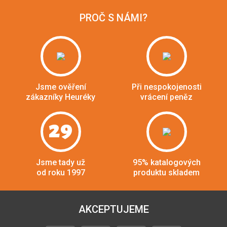
PROČ S NÁMI?
Jsme ověření
Při nespokojenosti
zákazníky Heuréky
vrácení peněz
29
Jsme tady už
95% katalogových
od roku 1997
produktu skladem
AKCEPTUJEME