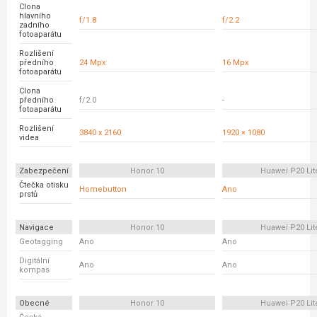
Clona
hlavního
f/1.8
f/2.2
zadního
fotoaparátu
Rozlišení
předního
24 Mpx
16 Mpx
fotoaparátu
Clona
předního
f/2.0
-
fotoaparátu
Rozlišení
3840 x 2160
1920 × 1080
videa
Zabezpečení
Honor 10
Huawei P20 Lit
Čtečka otisku
Homebutton
Ano
prstů
Navigace
Honor 10
Huawei P20 Lit
Geotagging
Ano
Ano
Digitální
Ano
Ano
kompas
Obecné
Honor 10
Huawei P20 Lit