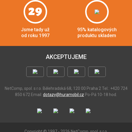
29
Jsme tady už
95% katalogových
od roku 1997
produktu skladem
AKCEPTUJEME
NetComp, spol. s r.o.
Bělehradská 68, 120 00 Praha 2
Tel.: +420 724
850 672
Email:
dotazy@huramobil.cz
Po-Pá 10-18 hod.
Copyright © 1997 - 2026 NetComp, spol. s r.o.