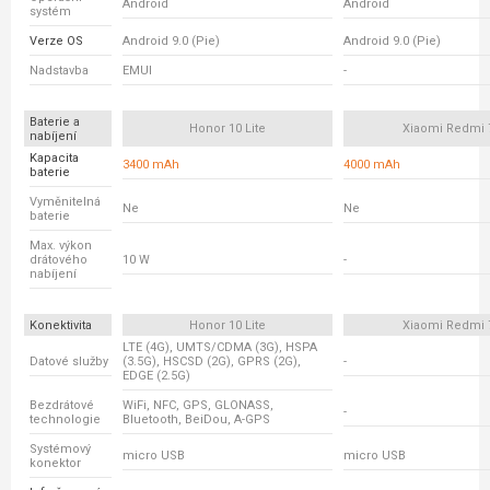
Android
Android
systém
Verze OS
Android 9.0 (Pie)
Android 9.0 (Pie)
Nadstavba
EMUI
-
Baterie a
Honor 10 Lite
Xiaomi Redmi 
nabíjení
Kapacita
3400 mAh
4000 mAh
baterie
Vyměnitelná
Ne
Ne
baterie
Max. výkon
drátového
10 W
-
nabíjení
Konektivita
Honor 10 Lite
Xiaomi Redmi 
LTE (4G), UMTS/CDMA (3G), HSPA
Datové služby
(3.5G), HSCSD (2G), GPRS (2G),
-
EDGE (2.5G)
Bezdrátové
WiFi, NFC, GPS, GLONASS,
-
technologie
Bluetooth, BeiDou, A-GPS
Systémový
micro USB
micro USB
konektor