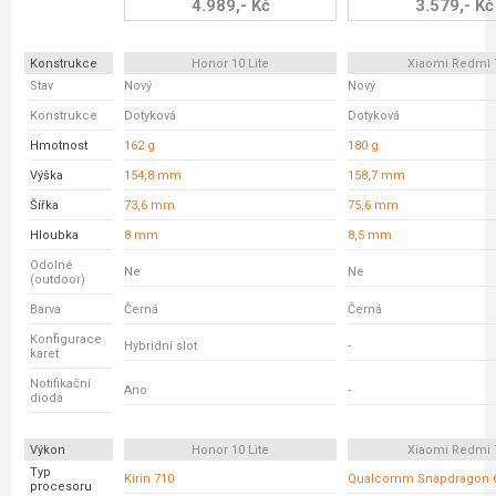
4.989,- Kč
3.579,- Kč
Konstrukce
Honor 10 Lite
Xiaomi Redmi 
Stav
Nový
Nový
Konstrukce
Dotyková
Dotyková
Hmotnost
162 g
180 g
Výška
154,8 mm
158,7 mm
Šířka
73,6 mm
75,6 mm
Hloubka
8 mm
8,5 mm
Odolné
Ne
Ne
(outdoor)
Barva
Černá
Černá
Konfigurace
Hybridní slot
-
karet
Notifikační
Ano
-
dioda
Výkon
Honor 10 Lite
Xiaomi Redmi 
Typ
Kirin 710
Qualcomm Snapdragon 
procesoru