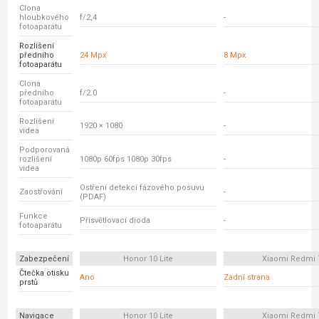
Clona
hloubkového
f/2,4
-
fotoaparátu
Rozlišení
předního
24 Mpx
8 Mpx
fotoaparátu
Clona
předního
f/2.0
-
fotoaparátu
Rozlišení
1920 × 1080
-
videa
Podporovaná
rozlišení
1080p 60fps 1080p 30fps
-
videa
Ostření detekcí fázového posuvu
Zaostřování
-
(PDAF)
Funkce
Přisvětlovací dioda
-
fotoaparátu
Zabezpečení
Honor 10 Lite
Xiaomi Redmi 
Čtečka otisku
Ano
Zadní strana
prstů
Navigace
Honor 10 Lite
Xiaomi Redmi 