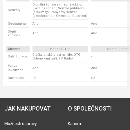
Digitální kompas (magnetický s,
Světelný senzor, Senzor přiblížení
Senzory
-
(proximity), Pohybový senzor
(akcelerometr, Gyroskop, G-senzor)
Geotagging
Ano
Ano
Digitální
Ano
Ano
kompas
Obecné
Honor 10 Lite
Xiaomi Redmi 
Čtečka otisků prstů na těle, OTG,
Další funkce
-
Odemykání tváří, FM Rádio
Česká
Ano
Ano
lokalizace
Distribuce
CZ
CZ
JAK NAKUPOVAT
O SPOLEČNOSTI
Možnosti dopravy
Kariéra