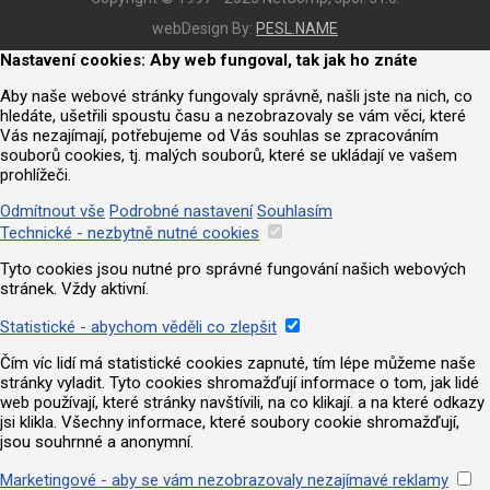
webDesign By:
PESL.NAME
Nastavení cookies: Aby web fungoval, tak jak ho znáte
Aby naše webové stránky fungovaly správně, našli jste na nich, co
hledáte, ušetřili spoustu času a nezobrazovaly se vám věci, které
Vás nezajímají, potřebujeme od Vás souhlas se zpracováním
souborů cookies, tj. malých souborů, které se ukládají ve vašem
prohlížeči.
Odmítnout vše
Podrobné nastavení
Souhlasím
Technické - nezbytně nutné cookies
Tyto cookies jsou nutné pro správné fungování našich webových
stránek. Vždy aktivní.
Statistické - abychom věděli co zlepšit
Čím víc lidí má statistické cookies zapnuté, tím lépe můžeme naše
stránky vyladit. Tyto cookies shromažďují informace o tom, jak lidé
web používají, které stránky navštívili, na co klikají. a na které odkazy
jsi klikla. Všechny informace, které soubory cookie shromažďují,
jsou souhrnné a anonymní.
Marketingové - aby se vám nezobrazovaly nezajímavé reklamy