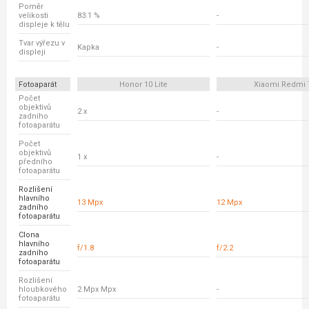
Poměr
velikosti
83.1 %
-
displeje k tělu
Tvar výřezu v
Kapka
-
displeji
Fotoaparát
Honor 10 Lite
Xiaomi Redmi 
Počet
objektivů
2 x
-
zadního
fotoaparátu
Počet
objektivů
1 x
-
předního
fotoaparátu
Rozlišení
hlavního
13 Mpx
12 Mpx
zadního
fotoaparátu
Clona
hlavního
f/1.8
f/2.2
zadního
fotoaparátu
Rozlišení
hloubkového
2 Mpx Mpx
-
fotoaparátu