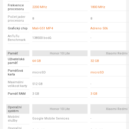
Frekvence
2200 MHz
1800 MHz
procesoru
Počet jader
8
8
procesoru
Grafický chip
Mali-G51 MP4
Adreno 506
AnTuTu
138500 bodů
-
Benchmark
Paměť
Honor 10 Lite
Xiaomi Redmi 
Uživatelská
64 GB
32 GB
paměť
Paměťová
microSD
microSD
karta
Maximální
512 GB
-
velikost karty
Paměť RAM
3 GB
3 GB
Operační
Honor 10 Lite
Xiaomi Redmi 
systém
Mobilní
Google Mobile Services
-
služby
Operační