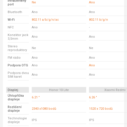
Infračervený
Ne
Ano
port
Bluetooth
Ano
Ano
Wi-Fi
802.11 a/b/g/n/ac
802.11 b/g/n
NFC
Ano
-
Konektor jack
Ano
Ano
3,5mm
Stereo
Ne
Ne
reproduktory
FM rádio
Ano
Ano
Podpora OTG
Ano
Ano
Podpora dvou
Ano
Ano
SIM karet
Displej
Honor 10 Lite
Xiaomi Redmi 
Úhlopříčka
6.21 "
6.26 "
displeje
Rozlišení
2340 x1080 bodů
1520 x 720 bodů
displeje
Technologie
IPS
IPS
displeje